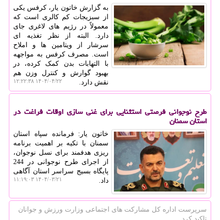
به گزارش خاتون یار، کرفس یکی
از سبزیجات کم کالری است که
معمولاً در رژیم های لاغری جای
دارد. البته از نظر تغذیه ای
سرشار از ویتامین ها و املاح
است. مصرف کرفس به مواجهه
با التهابات بدن کمک کرده، در
بهبود گوارش و کنترل وزن هم
۱۴۰۴/۰۴/۲۲ ۱۲:۲۲:۳۸
نقش دارد.
طرح نوجوانی فرصتی استثنایی برای غنی سازی اوقات فراغت در
استان سمنان
خاتون یار: فرمانده سپاه استان
سمنان با تکیه بر اهمیت برنامه
ریزی هدفمند برای نسل نوجوان،
از اجرای طرح نوجوانی در 244
پایگاه بسیج سراسر استان آگاهی
۱۴۰۴/۰۳/۲۱ ۱۱:۱۹:۰۳
داد.
سرپرست اداره كل مشاركت های اجتماعی وزارت ورزش و جوانان
تاكید كرد