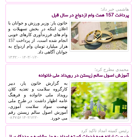
هاشمی خبر داد؛
پرداخت 157 همت وام ازدواج در سال قبل
خاتون یار: وزیر ورزش و جوانان با
اعلان اینکه در بخش تسهیلات و
وام های فرزندآوری کارهای خوبی
انجام شده است، از پرداخت 157
هزار میلیارد تومان وام ازدواج به
جوانان آگاهی داد.
۱۴۰۳/۰۱/۲۰ ۱۳:۴۲:۰۰
محمدی مطرح كرد؛
آموزش اصول سالم زیستن در رویداد ملی خانواده
به گزارش خاتون یار، دبیر
کارگروه سلامت و تغذیه کلان
رویداد ملی خانواده و فرهنگ
عامه اظهار داشت: در طرح ملی
نهضت سواد سلامت آموزی،
آموزش اصول سالم زیستن رقم
۱۴۰۲/۱۲/۲۰ ۰۸:۴۷:۵۶
می خورد.
رئیس كمیته امداد تاكید كرد
ضرورت ارائه همه خدمات کمیته امداد به جز مشاوره و مددکاری از