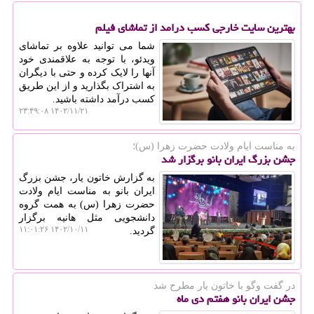
بهترین سایت خارجی کسب درامد از تماشای فیلم
شما می توانید علاوه بر تماشای
ویدئو، با توجه به علاقمندی خود
آنها را لایک کرده و حتی با دیگران
به اشتراک بگذارید و از این طریق
کسب درآمد داشته باشید.
۱۴۰۲/۱۱/۲۱ ۲۳:۴۹:۰۸
به مناست ایام ولادت حضرت زهرا (س)؛
جشن بزرگ ایران بانو برگزار شد
به گزارش خاتون یار، جشن بزرگ
ایران بانو به مناست ایام ولادت
حضرت زهرا (س) به همت گروه
دانشجویی مثل هانیه برگزار
۱۴۰۲/۱۰/۱۱ ۱۱:۰۱:۲۶
گردید.
در گفت وگو با خاتون یار مطرح شد
جشن ایران بانو هفتم دی ماه