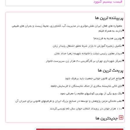
قیمت بیسیم کنوود
پربیننده ترین ها
ماهواره های فعال ایران نقش مؤثری در مدیریت آب، کشاورزی، محیط زیست و بحران های طبیعی
دارند به همراه فیلم
بهترین هدیه به فرزندم!
تکمیل زنجیره آموزش تا بازار شرط تحقق اشتغال پایدار زنان
دیدار معاون رئیس دولت با خانواده شهیده زهرا حداد عادل
تمرکز شهرداری تهران بر کارآفرینی ۴۰ هزار زن سرپرست خانوار
پربحث ترین ها
موانع اجرای قانون جوانی جمعیت باید برطرف شود
جای خالی شایسته سالاری از حذف شایستگان تا فرسایش جامعه
بلک ویو یکی از بهترین گوشیهای مقاوم را معرفی نمود
عقب ماندگی مزمن پژوهش و توسعه در صنایع بزرگ ایران و ظرفیتهای قانونی برای جبران آن
۱۱۰ هزار جوان در رویداد انتخاب جوان سال نام نویسی کردند
جدیدترین ها