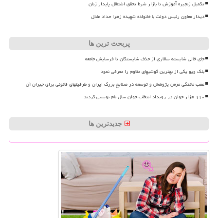
تکمیل زنجیره آموزش تا بازار شرط تحقق اشتغال پایدار زنان
دیدار معاون رئیس دولت با خانواده شهیده زهرا حداد عادل
پربحث ترین ها
جای خالی شایسته سالاری از حذف شایستگان تا فرسایش جامعه
بلک ویو یکی از بهترین گوشیهای مقاوم را معرفی نمود
عقب ماندگی مزمن پژوهش و توسعه در صنایع بزرگ ایران و ظرفیتهای قانونی برای جبران آن
۱۱۰ هزار جوان در رویداد انتخاب جوان سال نام نویسی کردند
جدیدترین ها