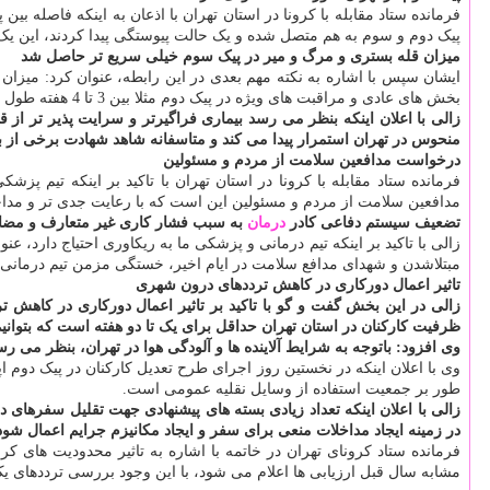
فرمانده ستاد مقابله با کرونا در استان تهران با اذعان به اینکه فاصله
پیک دوم و سوم به هم متصل شده و یک حالت پیوستگی پیدا کردند، این 
میزان قله بستری و مرگ و میر در پیک سوم خیلی سریع تر حاصل شد
ایشان سپس با اشاره به نکته مهم بعدی در این رابطه، عنوان کرد: میزا
بخش های عادی و مراقبت های ویژه در پیک دوم مثلا بین 3 تا 4 هفته طول کشید، این دفعه در عرض کمتر از 10 روز به این عدد و آمار رسیدیم که نشانه گسترش بیشتر بیماری در شهر تهران است.
زالی با اعلان اینکه بنظر می رسد بیماری فراگیرتر و سرایت پذیر تر از ق
منحوس در تهران استمرار پیدا می کند و متاسفانه شاهد شهادت برخی از به
درخواست مدافعین سلامت از مردم و مسئولین
فرمانده ستاد مقابله با کرونا در استان تهران با تاکید بر اینکه تیم پ
مدافعین سلامت از مردم و مسئولین این است که با رعایت جدی تر و مداخلا
تضعیف سیستم دفاعی کادر
درمان
به سبب فشار کاری غیر متعارف و مض
زالی با تاکید بر اینکه تیم درمانی و پزشکی ما به ریکاوری احتیاج دارد
مبتلاشدن و شهدای مدافع سلامت در ایام اخیر، خستگی مزمن تیم درمانی
تاثیر اعمال دورکاری در کاهش ترددهای درون شهری
زالی در این بخش گفت و گو با تاکید بر تاثیر اعمال دورکاری در کاهش تر
ظرفیت کارکنان در استان تهران حداقل برای یک تا دو هفته است که بتوانیم
وی افزود: باتوجه به شرایط آلاینده ها و آلودگی هوا در تهران، بنظر م
طور بر جمعیت استفاده از وسایل نقلیه عمومی است.
زالی با اعلان اینکه تعداد زیادی بسته های پیشنهادی جهت تقلیل سفرهای 
در زمینه ایجاد مداخلات منعی برای سفر و ایجاد مکانیزم جرایم اعمال شود
فرمانده ستاد کرونای تهران در خاتمه با اشاره به تاثیر محدودیت های کر
مشابه سال قبل ارزیابی ها اعلام می شود، با این وجود بررسی ترددهای یک روز پیش از اختتام ت