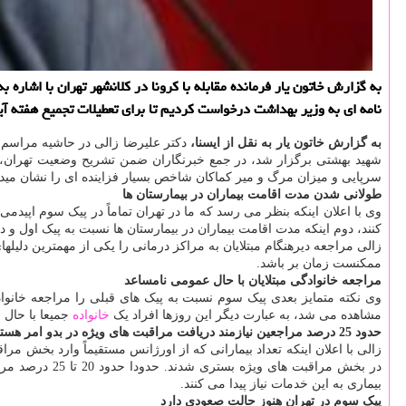
به گزارش خاتون یار فرمانده مقابله با كرونا در كلانشهر تهران با اشا
نامه ای به وزیر بهداشت درخواست كردیم تا برای تعطیلات تجمیع هفته آین
به گزارش خاتون یار به نقل از ایسنا،
دکتر علیرضا زالی در حاشیه مراسم
شهید بهشتی برگزار شد، در جمع خبرنگاران ضمن تشریح وضعیت تهران، اظه
سرپایی و میزان مرگ و میر کماکان شاخص بسیار فزاینده ای را نشان میده
طولانی شدن مدت اقامت بیماران در بیمارستان ها
وی با اعلان اینکه بنظر می رسد که ما در تهران تماماً در پیک سوم اپیدمی
کنند، دوم اینکه مدت اقامت بیماران در بیمارستان ها نسبت به پیک اول و دوم، حداقل بین 1.2 تا 2.3 روز افزایش داش
زالی مراجعه دیرهنگام مبتلایان به مراکز درمانی را یکی از مهمترین دلیل
ممکنست زمان بر باشد.
مراجعه خانوادگی مبتلایان با حال عمومی نامساعد
وی نکته متمایز بعدی پیک سوم نسبت به پیک های قبلی را مراجعه خانوادگ
مشاهده می شد، به عبارت دیگر این روزها افراد یک
خانواده
جمیعا با حال 
حدود 25 درصد مراجعین نیازمند دریافت مراقبت های ویژه در بدو امر هستند
در بخش مراقبت های ویژه بستری شدند. حدودا حدود 20 تا 25 درصد مراجعین روزانه ما به مراکز درمانی استان تهران نیازمند دریافت
بیماری به این خدمات نیاز پیدا می کنند.
پیک سوم در تهران هنوز حالت صعودی دارد