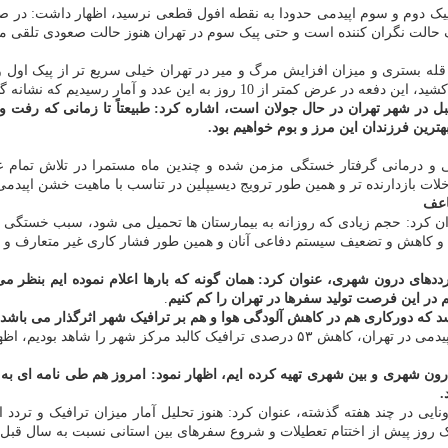
 بین پیک دوم و سوم اپیدمی حدودا به نقطه افول قطعی نرسید، اظهار داشت: د
یک حالت نگران کننده است و حتی پیک سوم در تهران هنوز حالت صعودی تلق
ن قله بستری و میزان افزایش مرگ و میر در تهران خیلی سریع تر از پیک اول 
بل در شهر تهران در حال جولان است، اشاره کرد: طبیعتاً تا زمانی که رفت و 
ترین فرزندان این مرز و بوم خواهیم بود.
زشکی و درمانی گرفتار خستگی مزمن شده و چندین ماه مستمرا در تلاش تمام عی
ت بازدارنده تر و همین طور ترویج دیسیپلین در تناسب با ماهیت خشن اپیدمی و
اعف
، عنوان کرد: حجم زیادی که روزانه به بیمارستان ها تحمیل می شود، سبب خستگی
 و کاهش و تضعیف سیستم دفاعی آنان و همین طور فشار کاری غیر متعارف و 
ددهای درون شهری، عنوان کرد: همان گونه که بارها اعلام نموده ایم بنظر می 
 در این فرصت تولید سفرها در تهران را کم کنیم
.
ی رسد که دورکاری هم در کاهش آلودگی هوا و هم بر ترافیک شهر اثرگذار می 
وی با اعلان اینکه در نخستین روز اجرای طرح تعدیل کارکنان در پیک دوم اپیدمی در تهران، کا
درون شهری و بین شهری تهیه کرده ایم، اظهار نمود: امروز هم طی نامه ای به 
.
ونایی در چند هفته گذشته، عنوان کرد: هنوز تحلیل آمار میزان ترافیک و تردد
عطیلات و شروع سفرهای بین استانی نسبت به سال قبل ۱۳ درصد کاهش ترددهای بین استانی را نشان داد.