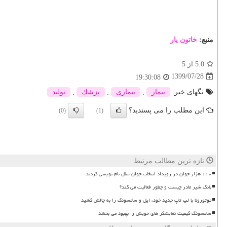
منبع:
خاتون یار
5.0
از 5
1399/07/28
19:30:08
تگهای خبر:
بیمار
,
بیماری
,
پزشك
,
تولید
این مطلب را می پسندید؟
(0)
(1)
تازه ترین مطالب مرتبط
۱۱۰ هزار جوان در رویداد انتخاب جوان سال نام نویسی کردند
بانک شیر مادر چیست و چطور فعالیت می کند؟
موتورولا با لپ تاپ جدید خود، اپل و سامسونگ را به چالش کشید
سامسونگ کیفیت نمایشگر های خویش را بهبود می بخشد