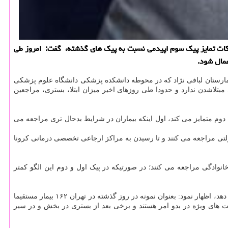
 و نكات تمایز پیك سوم اپیدمی نسبت به پیك های گذشته، گفت: امروز طی
عمال شود.
ارستان لبافی نژاد که در محوطه دانشکده پزشکی دانشگاه علوم پزشکی
بتلاشدن ندارد و حدودا طی روزهای اخیر میزان ابتلا، بستری، مراجعین
یک دوم متمایز می کند، اول اینکه بیماران در شرایط بدحال تری مراجعه می
ردولتی مراجعه می کنند و تا رسیدن به مراکز ارجاعی تخصصی درمانی کرونا
انوادگی مراجعه می کنند؛ در صورتیکه در پیک اول و دوم این الگو کمتر
زالی با اعلان اینکه تعداد بیمارانی که از اورژانس مستقیماً وارد بخش مراقبت های ویژه می شوند، نسبت به دوره های قبل افزایش بیشتری را نشان می دهد، اظهار نمود: بعنوان نمونه در روز گذشته در تهران ۱۶۲ بیمار مستقیما
 های ویژه در بدو امر هستند و برخی بعد از بستری در بخش و در سیر