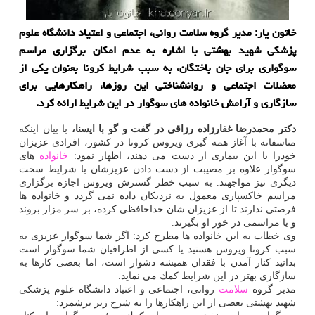
خاتون یار: مدیر گروه سلامت روانی، اجتماعی و اعتیاد دانشگاه علوم
پزشكی شهید بهشتی با اشاره به عدم امكان برگزاری مراسم
سوگواری برای جان باختگان، به سبب شرایط كرونا بعنوان یكی از
معضلات اجتماعی و روانشناختی این روزها، راهكارهایی برای
سازگاری و آرامش خانواده های سوگوار در این شرایط ارائه كرد.
دكتر محمدرضا غفارزاده رزاقی در گفت و گو با ایسنا،
با بیان اینكه
متاسفانه با آغاز همه گیری ویروس كرونا در كشور، افرادی عزیزان
خودرا با این بیماری از دست می دهند، اظهار نمود:
خانواده
های
سوگوار علاوه بر مصیبت از دست دادن عزیزشان با شرایط سخت
دیگری نیز مواجهند. به سبب خطر گسترش ویروس اجازه برگزاری
مراسم خاكسپاری معمول به نزدیكان داده نمی گردد و خانواده ها
فرصتی ندارند تا از عزیزان شان خداحافظی كرده، بر سر مزار بروند
و یا مراسمی در خور او بگیرند.
وی خطاب به این خانواده ها مطرح كرد: اگر شما سوگوار عزیزی به
سبب كرونا ویروس هستید یا كسی از اطرافیان شما سوگوار است
بدانید كنار آمدن با فقدان همیشه دشوار است، اما بعضی كارها به
سازگاری بهتر در این شرایط كمك می نماید.
مدیر گروه
سلامت
روانی، اجتماعی و اعتیاد دانشگاه علوم پزشكی
شهید بهشتی بعضی از این راهكارها را به شرح زیر برشمرد: