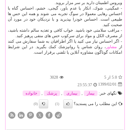
ویروس اطمینان دارید بر سر مزار بروید.
- غمگینی، شوك، انكار یا عدم باور، گیجی، خشم، احساس گناه یا
احساس رهایی معمولا در سوگ تجربه می شوند و همه این حس ها
طبیعی است. احساس خودرا بپذیرید و با نزدیكان خود در مورد آن
صحبت كنید.
- مراقب سلامتی خود باشید. خواب كافی و تغذیه سالم داشته باشید،
از مصرف الكل و مواد برای سركوب حس های منفی پرهیز كنید.
- اگر احساس نیاز می كنید یا اگر اطرافیان به شما سفارش می كنند
از
مشاور
، روان شناس یا روانپزشك كمك بگیرید. در این شرایط
امكانات گوناگون مشاوره آنلاین یا تلفنی برقرار است.
5.0
از 5
3028
1399/02/01
23:55:37
تگهای خبر:
بیمار
,
بیماری
,
پزشك
,
خانواده
این مطلب را می پسندید؟
(0)
(1)
X