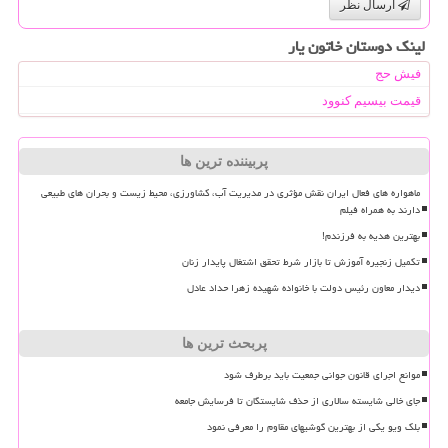
ارسال نظر
لینک دوستان خاتون یار
فیش حج
قیمت بیسیم کنوود
پربیننده ترین ها
ماهواره های فعال ایران نقش مؤثری در مدیریت آب، کشاورزی، محیط زیست و بحران های طبیعی
دارند به همراه فیلم
بهترین هدیه به فرزندم!
تکمیل زنجیره آموزش تا بازار شرط تحقق اشتغال پایدار زنان
دیدار معاون رئیس دولت با خانواده شهیده زهرا حداد عادل
پربحث ترین ها
موانع اجرای قانون جوانی جمعیت باید برطرف شود
جای خالی شایسته سالاری از حذف شایستگان تا فرسایش جامعه
بلک ویو یکی از بهترین گوشیهای مقاوم را معرفی نمود