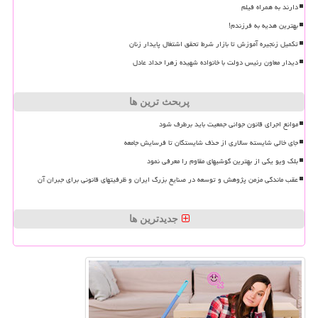
دارند به همراه فیلم
بهترین هدیه به فرزندم!
تکمیل زنجیره آموزش تا بازار شرط تحقق اشتغال پایدار زنان
دیدار معاون رئیس دولت با خانواده شهیده زهرا حداد عادل
پربحث ترین ها
موانع اجرای قانون جوانی جمعیت باید برطرف شود
جای خالی شایسته سالاری از حذف شایستگان تا فرسایش جامعه
بلک ویو یکی از بهترین گوشیهای مقاوم را معرفی نمود
عقب ماندگی مزمن پژوهش و توسعه در صنایع بزرگ ایران و ظرفیتهای قانونی برای جبران آن
جدیدترین ها