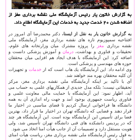
به گزارش خاتون یار رئیس آزمایشگاه ملی نقشه برداری مغز از
اضافه شدن ۲۰ خدمت جدید به خدمات این آزمایشگاه اطلاع داد.
به گزارش خاتون یار به نقل از ایسنا،
دكتر محمدرضا آی امروز در
افتتاحیه سمپوزیوم تازه های نقشه برداری مغز، آزمایشگاه ملی
نقشه برداری
مغز
را پروژه مشترك میان وزارتخانه های علوم،
تحقیقات و فناوری و بهداشت،
درمان
و آموزش پزشكی دانست و
اضافه كرد: این آزمایشگاه با هدف ایجاد هم افزایی میان محققان
حوزه های مهندسی و پزشكی است.
وی ادامه داد: این آزمایشگاه یك هاب است كه از
خدمات
و تجهیزات
آن كلیه محققان بهره مند خواهند شد.
آی با تاكید بر اینكه آزمایشگاه ملی نقشه برداری مغز، مركز
تحقیقاتی نیست؛ بلكه مدل جدیدی از همكاریهای علمی به حساب می
آید، اظهار نمود: این آزمایشگاه با حمایت مالی معاونت علمی و
فناوری ریاست جمهوری بوجود آمد و جهت راه اندازی آن به همه
دانشگاه ها فراخوانی ارسال كردیم تا فضای مناسبی در اختیار ما
قرار دهند و فضایی كه دانشگاه تهران در اختیار ما قرار داد، بهترین
فضا برای تأسیس این آزمایشگاه بوده است. این آزمایشگاه هر چند
كه در پردیس دانشكده های فنی دانشگاه تهران تأسیس شد، ولی
هویت مستقل دارد و تصمیمات آن از جانب هیأت امنا اتخاذ می شود.
به قول رئیس آزمایشگاه ملی نقشه برداری مغز، ریاست هیأت امنای