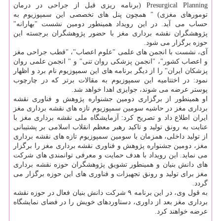
Presurgical Planning (برنامه ریزی قبل از جراحی در درمان
تومورهای مغزی) " همچون پنل های تخصصی این سمپوزیوم به
حساب می آید. در این رویداد همینطور دومین نشست "بهارانه"
پژوهشگران نقشه برداری مغز با حضور پژوهشگران برجسته این
حوزه برگزار می شود.
آی، نشست با انجمن های علمی "علوم اعصاب"، "قطب جراحی مغز
و اعصاب كشور"، "انجمن پزشكی روان تنی" و " انجمن علمی روان
پزشكان ایران" را از دیگر برنامه های این سمپوزیوم نام برد و اظهار
نمود: در اختتامیه این سمپوزیوم به مقالات برتر كه در چارچوب
پوستر عرضه می شوند، جوایزی اهدا خواهد شد.
او همینطور از برگزاری دومین جشنواره پژوهش و فناوری نقشه
برداری مغز در حاشیه سومین سمپوزیوم تازه های نقشه برداری مغز
ایران اطلاع داد و تصریح كرد: آزمایشگاه ملی نقشه برداری مغز با
عنایت به رونق تولید و تاكید رهبر معظم انقلاب اسلامی بر پشتیبانی
از تولید داخلی، همزمان با سومین سمپوزیوم تازه های نقشه برداری
مغز، دومین جشنواره پژوهش و فناوری نقشه برداری مغز را برگزار
می نماید. این رویداد با هدف حمایت و معرفی توانمندی های شركت
های دانش بنیان و همینطور تشویق پژوهشگران حوزه نقشه برداری
مغز برای تولید و رونق تجهیزات و فناوری های این حوزه برگزار می
گردد.
به قول وی، در این برنامه ۹ شركت دانش بنیان فعال در حوزه نقشه
برداری مغز بعد از داوری، دستاوردهای خویش را در فضای نمایشگاه
عرضه خواهند كرد.