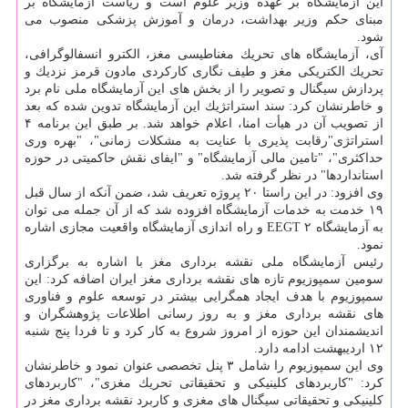
این آزمایشگاه بر عهده وزیر علوم است و ریاست آزمایشگاه بر
مبنای حكم وزیر بهداشت، درمان و آموزش پزشكی منصوب می
شود.
آی، آزمایشگاه های تحریك مغناطیسی مغز، الكترو انسفالوگرافی،
تحریك الكتریكی مغز و طیف نگاری كاركردی مادون قرمز نزدیك و
پردازش سیگنال و تصویر را از بخش های این آزمایشگاه ملی نام برد
و خاطرنشان كرد: سند استراتژیك این آزمایشگاه تدوین شده كه بعد
از تصویب آن در هیأت امنا، اعلام خواهد شد. بر طبق این برنامه ۴
استراتژی"رقابت پذیری با عنایت به مشكلات زمانی"، "بهره وری
حداكثری"، "تامین مالی آزمایشگاه" و "ایفای نقش حاكمیتی در حوزه
استانداردها" در نظر گرفته شد.
وی افزود: در این راستا ۲۰ پروژه تعریف شد، ضمن آنكه از سال قبل
۱۹ خدمت به خدمات آزمایشگاه افزوده شد كه از آن جمله می توان
به آزمایشگاه ۲ EEGT و راه اندازی آزمایشگاه واقعیت مجازی اشاره
نمود.
رئیس آزمایشگاه ملی نقشه برداری مغز با اشاره به برگزاری
سومین سمپوزیوم تازه های نقشه برداری مغز ایران اضافه كرد: این
سمپوزیوم با هدف ایجاد همگرایی بیشتر در توسعه علوم و فناوری
های نقشه برداری مغز و به روز رسانی اطلاعات پژوهشگران و
اندیشمندان این حوزه از امروز شروع به كار كرد و تا فردا پنج شنبه
۱۲ اردیبهشت ادامه دارد.
وی این سمپوزیوم را شامل ۳ پنل تخصصی عنوان نمود و خاطرنشان
كرد: "كاربردهای كلینیكی و تحقیقاتی تحریك مغزی"، "كاربردهای
كلینیكی و تحقیقاتی سیگنال های مغزی و كاربرد نقشه برداری مغز در