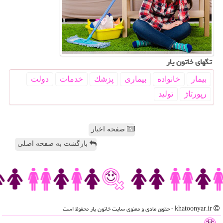
تگهای خاتون یار
بیمار
خانواده
بیماری
پزشك
خدمات
دولت
رپورتاژ
تولید
صفحه اخبار
بازگشت به صفحه اصلی
khatoonyar.ir - حقوق مادی و معنوی سایت خاتون یار محفوظ است