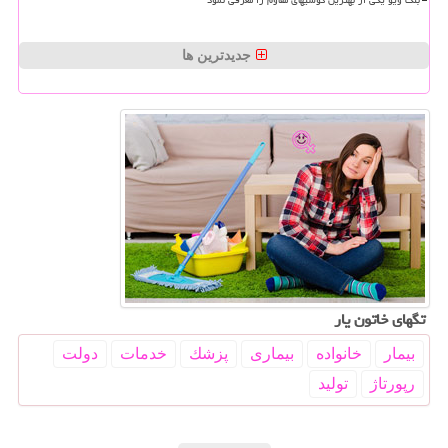
بلک ویو یکی از بهترین گوشیهای مقاوم را معرفی نمود
جدیدترین ها
تگهای خاتون یار
بیمار
خانواده
بیماری
پزشك
خدمات
دولت
رپورتاژ
تولید