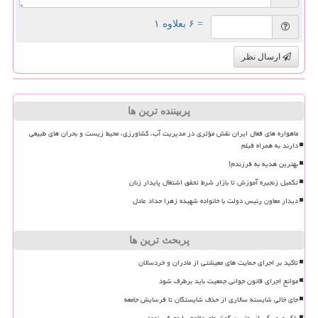
= ۶ بعلاوه ۱
ارسال نظر
پربیننده ترین ها
ماهواره های فعال ایران نقش مؤثری در مدیریت آب، کشاورزی، محیط زیست و بحران های طبیعی
دارند به همراه فیلم
بهترین هدیه به فرزندم!
تکمیل زنجیره آموزش تا بازار شرط تحقق اشتغال پایدار زنان
دیدار معاون رئیس دولت با خانواده شهیده زهرا حداد عادل
پربحث ترین ها
تاکید بر اجرای حمایت های معیشتی از مادران و خردسالان
موانع اجرای قانون جوانی جمعیت باید برطرف شود
جای خالی شایسته سالاری از حذف شایستگان تا فرسایش جامعه