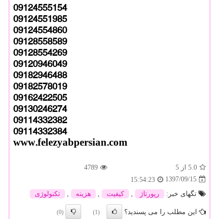
09124555154
09124551985
09124554860
09128558589
09128554269
09120946049
09182946488
09182578019
09162422505
09130246274
09114332382
09114332384
www.felezyabpersian.com
5.0
از 5
4789
1397/09/15
15:54:23
تگهای خبر:
رپورتاژ
,
كیفیت
,
هزینه
,
تكنولوژی
این مطلب را می پسندید؟
(0)
(1)