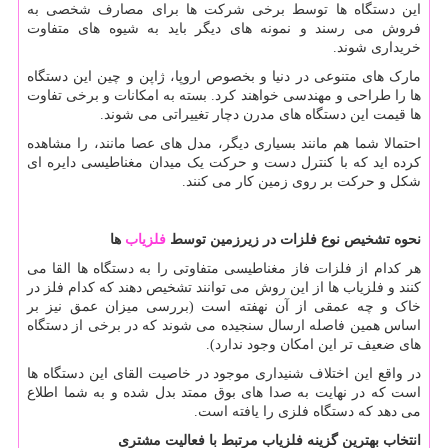
این دستگاه ها توسط برخی شرکت ها برای مصارف شخصی به
فروش می رسند و نمونه های دیگر باید به شیوه های متفاوت
خریداری شوند.
مارک های متنوعی در دنیا و بخصوص اروپا، ژاپن و چین این دستگاه
ها را طراحی و مهندسی خواهند کرد. بسته به امکانات و برخی تفاوت
ها قیمت این دستگاه های مدرن دچار تغییراتی می شوند.
احتمالا شما هم مانند بسیاری دیگر، مدل های عصا مانند، را مشاهده
کرده اید که با کنترل دست و حرکت یک میدان مغناطیسی دایره ای
شکل و حرکت بر روی زمین کار می کنند.
نحوه تشخیص نوع فلزات در زیرزمین توسط
فلزیاب
ها
هر کدام از فلزات فاز مغناطیسی متفاوتی را به دستگاه ها القا می
کنند و فلزیاب ها از این روش می توانند تشخیص دهند که کدام فلز در
خاک و چه عمقی از آن نهفته است (بررسی میزان عمق نیز بر
اساس همین فاصله ارسال سنجیده می شوند که در برخی از دستگاه
های ضعیف تر این امکان وجود ندارد).
در واقع این اختلاف شنیداری موجود در خاصیت القای این دستگاه ها
است که در نهایت به صدا های بوق ممتد بدل شده و به شما اطلاع
می دهد که دستگاه فلزی را یافته است.
انتخاب بهترین گزینه فلزیاب مرتبط با فعالیت مشتری