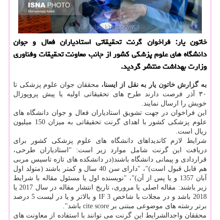
خاتون یار: فراخوان گرنت تحقیقاتی استادیاران فعال و جوان
دانشگاه های علوم پزشكی كشور از جانب معاونت تحقیقات وفناوری
وزارت بهداشت منتشر گردید.
به گزارش خاتون یار به نقل از ایسنا،
محققان جوان علوم پزشكی تا
۳۰ آذر فرصت دارند طرح های تحقیقاتی اولیه یا پیش پروپوزال
خویش را ارسال نمایند.
این فراخوان در جهت تشویق استادیاران فعال و جوان دانشگاه های
علوم پزشكی كشور با اهدای گرنت تحقیقاتی به میزان 150 میلیون
ریال است.
شرایط لازم كاندیداهای دانشگاه های علوم پزشكی كشور برای
دریافت این گرنت شامل موارد زیر است: "استادیاران طرحی،
قراردادی و پیمانی دانشگاه باشند(در دانشكده های تازه تاسیس مربی
هم قابل قبول است)"، "دارای سن 40 سال و كمتر باشند (متولد اول
آبان 1357 و یا پس از آن)"، "نویسنده اول یا مسئول مقاله با شرایط
زیر باشند: مقاله اصلی یا مروری، تاریخ انتشار مقاله در سال 2017 یا
2018 باشد و در مجلات با شاخص IF 3 و بالاتر و یا در لیست 5 درصد
برتر رشته های موضوعی مبتنی بر cite score باشد".
محققان واجدالشرایط این گرنت می توانند با استفاده از معاونت های