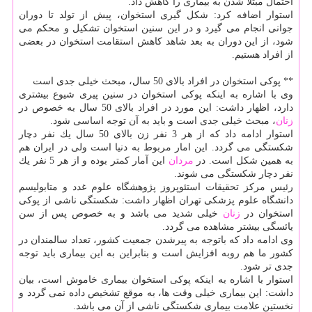
احتمال مبتلا شدن به بیماری را كاهش داد.
استوار اضافه كرد: شكل گیری استخوان، پیش از تولد تا دوران
جوانی انجام می گیرد و در این سنین استخوان تشكیل و محكم می
شود، از این دوران به بعد شاهد كاهش استقامت استخوان در بعضی
از افراد هستیم.
** پوكی استخوان در افراد بالای 50 سال، مبحث خیلی جدی است
وی با اشاره به اینكه پوكی استخوان در سنین پیری شیوع بیشتری
دارد، اظهار داشت: این مورد در افراد بالای 50 سال به خصوص در
زنان
، مبحث خیلی جدی است و باید به آن توجه اساسی شود.
استوار ادامه داد كه از هر 3 نفر زن بالای 50 سال یك نفر دچار
شكستگی می گردد. این امار مربوط به دنیا است ولی در ایران هم
به همین شكل است. در
مردان
این آمار كمتر بوده و از هر 5 نفر یك
نفر دچار شكستگی می شوند.
رئیس مركز تحقیقات استئوپروز پژوهشگاه علوم غدد و متابولیسم
دانشگاه علوم پزشكی تهران اظهار داشت: شكستگی ناشی از پوكی
استخوان در
زنان
خیلی شدید می باشد و به خصوص پس از سن
یائسگی بیشتر مشاهده می گردد.
وی ادامه داد كه باتوجه به پیرشدن جمعیت كشور، تعداد سالمندان در
كشور ما هم روبه افزایش است و بنابراین به این بیماری باید توجه
جدی تر شود.
استوار با اشاره به اینكه پوكی استخوان بیماری خاموش است، بیان
داشت: این بیماری خیلی وقت ها، به موقع تشخیص داده نمی گردد و
نخستین علامت بیماری شكستگی ناشی از آن می باشد.