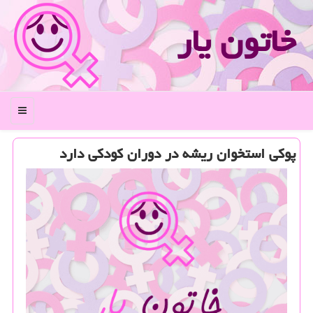
خاتون یار
منو
پوكی استخوان ریشه در دوران كودكی دارد