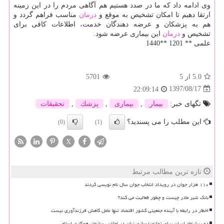
وی ادامه داد كه ما در صدد هستیم هم آگاهی مردم را در این زمینه
ارتقا دهیم تا امكان تشخیص به موقع و
درمان
مناسب فراهم گردد و
هم به پزشكان و عرضه دهندگان خدمت، اطلاعات كافی برای
تشخیص و
درمان
این بیماری عرضه شود.
علمی ** 1201 **1440
5.0
از 5
5701
1397/08/17
22:09:14
تگهای خبر:
بیمار
,
بیماری
,
پزشك
,
تحقیقات
این مطلب را می پسندید؟
(0)
(1)
X
تازه ترین مطالب مرتبط
۱۱۰ هزار جوان در رویداد انتخاب جوان سال نام نویسی کردند
بانک شیر مادر چیست و چطور فعالیت می کند؟
اخطار در رابطه با آینده جمعیتی کشور اقتصاد تنها عامل کاهش فرزندآوری نیست
دو پیشنهاد ایران برای توانمندسازی زنان در اجلاس سازمان همکاری اسلامی