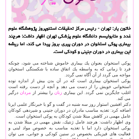
خاتون یار: تهران - رئیس مركز تحقیقات استئوپروز پژوهشگاه علوم
غدد و متابولیسم دانشگاه علوم پزشكی تهران اظهار داشت: هرچند
بیماری پوكی استخوان در دوران پیری بروز پیدا می كند، اما ریشه
این بیماری در دوران جنینی و كودكی است.
پوكی استخوان بعنوان یك بیماری خاموش شناخته می شود، چونكه
فرد تا زمانی كه به واسطه یك اتفاق ساده با شكستگی استخوان
مواجه می گردد از آن آگاه نمی گردد.
پوكی استخوان بیماری است كه در آن بدن بیش از اندازه توده
استخوانی خویش را از دست می دهد و آنچه از دست رفته است
اغلب جایگزین نمی گردد. این بیماری
زنان
را بیشتر از
مردان
درگیر
می كند.
دكتر افشین استوار روز سه شنبه در گفت و گو با خبرنگار علمی ایرنا
اضافه كرد: تغذیه مناسب مادران در دوران جنینی و شیردهی كودكان
عامل مهمی در كاهش مبتلا شدن كودكان به پوكی استخوان است.
وی اظهار داشت: هرچند عامل ژنتیك، نقش مهمی در مبتلا شدن به
پوكی استخوان دارد اما با تغذیه مناسب به خصوص مواد لبنی و
فعالیت های فیزیكی بخصوص در سنین كودكی و جوانی، می توان