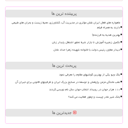
پربیننده ترین ها
ماهواره های فعال ایران نقش مؤثری در مدیریت آب، کشاورزی، محیط زیست و بحران های طبیعی
دارند به همراه فیلم
بهترین هدیه به فرزندم!
تکمیل زنجیره آموزش تا بازار شرط تحقق اشتغال پایدار زنان
دیدار معاون رئیس دولت با خانواده شهیده زهرا حداد عادل
پربحث ترین ها
بلک ویو یکی از بهترین گوشیهای مقاوم را معرفی نمود
عقب ماندگی مزمن پژوهش و توسعه در صنایع بزرگ ایران و ظرفیتهای قانونی برای جبران آن
۱۱۰ هزار جوان در رویداد انتخاب جوان سال نام نویسی کردند
بانک شیر مادر چیست و چطور فعالیت می کند؟
جدیدترین ها