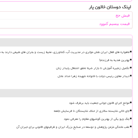
لینک دوستان خاتون یار
فیش حج
قیمت بیسیم کنوود
ماهواره های فعال ایران نقش مؤثری در مدیریت آب، کشاورزی، محیط زیست و بحران های طبیعی دارند به ه
بهترین هدیه به فرزندم!
تکمیل زنجیره آموزش تا بازار شرط تحقق اشتغال پایدار زنان
دیدار معاون رئیس دولت با خانواده شهیده زهرا حداد عادل
موانع اجرای قانون جوانی جمعیت باید برطرف شود
جای خالی شایسته سالاری از حذف شایستگان تا فرسایش جامعه
بلک ویو یکی از بهترین گوشیهای مقاوم را معرفی نمود
عقب ماندگی مزمن پژوهش و توسعه در صنایع بزرگ ایران و ظرفیتهای قانونی برای جبران آن