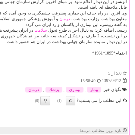
قابل ملاحظه ای یافته است.
وی افزود: در راه حذف این بیماری پیشرفت چشمگیری به وجود آمده كه ق
معاون بهداشت وزارت بهداشت،
درمان
و آموزش پزشكی جمهوری اسلامی ایر
به گفته رییسی، این بیماری از پاكستان وارد ایران می گردد.
رییسی اضافه كرد: به دنبال اجرای طرح تحول
سلامت
در ایران پیشرفت ها
در این نشست، 2 طرف بر تشكیل كمیته سه جانبه بین نمایندگان جمهوری اسلامی ایران، پاكستان و سازمان جهانی بهداشت برای رفع مشكلات مربوط به مالاریا و برنامه ریزی برای مهار این بیماری تاكید نمودند.
در این دیدار نماینده سازمان جهانی بهداشت در ایران هم حضور داشت.
اجتمام*1095*1961*
5.0
از 5
1397/08/12
13:58:49
تگهای خبر:
بیمار
,
بیماری
,
پزشك
,
درمان
این مطلب را می پسندید؟
(0)
(1)
تازه ترین مطالب مرتبط