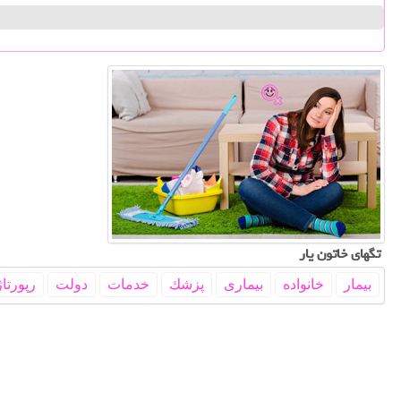
تگهای خاتون یار
بیمار
خانواده
بیماری
پزشك
خدمات
دولت
رپورتاژ