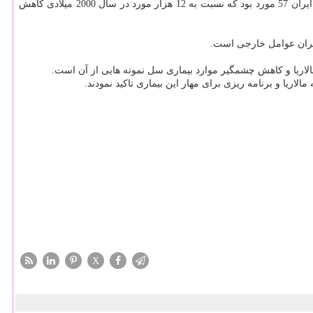
‫آلونسو در این دیدار اعلام نمود: بر مبنای آخرین گزارش سازمان جهانی بهداشت كه سال 2017 میلادی انتشار یافت، شمار موارد مبتلا شدن به مالاریا در ایران 57 مورد بود كه نسبت به 12 هزار مورد در سال 2000 میلادی كاهش
 ایران عوامل خارجی است.
اریا و كاهش چشمگیر موارد بیماری سل نمونه هایی از آن است.
X