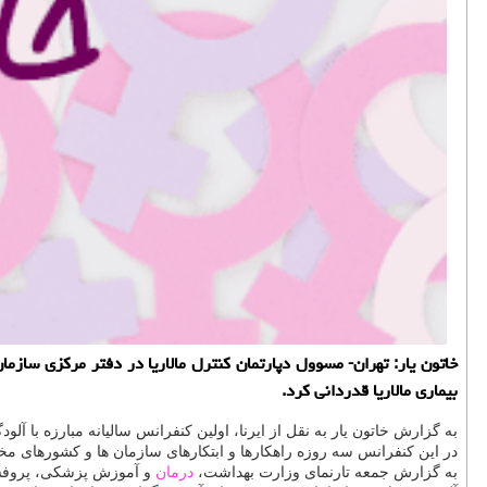
خاتون یار: تهران- مسوول دپارتمان كنترل مالاریا در دفتر مركزی ساز
بیماری مالاریا قدردانی كرد.
‫به گزارش خاتون یار به نقل از ایرنا، اولین كنفرانس سالیانه مبارزه با آلو
در این كنفرانس سه روزه راهكارها و ابتكارهای سازمان ها و كشورهای مخت
به گزارش جمعه تارنمای وزارت بهداشت،
درمان
و آموزش پزشكی، پروفسور