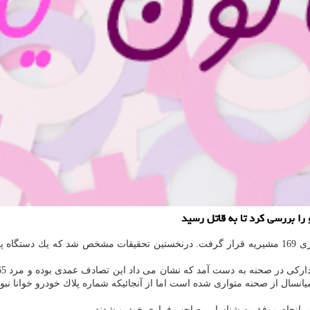
206 پس ازبرخورد عمدی با مرد میانسال از صحنه متواری شده است اما از آنجائیكه شماره پلاك