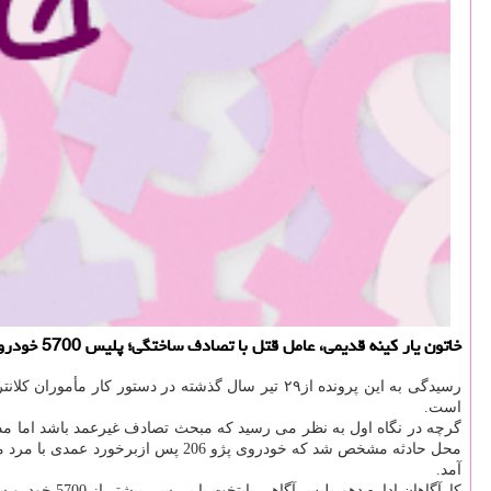
خاتون یار كینه قدیمی، عامل قتل با تصادف ساختگی؛ پلیس 5700 خودرو را بررسی كرد تا به قاتل رسید
است.
محل حادثه مشخص شد كه خودروی پژو 
آمد.
كارآگاهان اداره دهم پلیس آگاهی پایتخت با بررسی بیشتر از 5700 خودرو سرانجام موفق به شناسایی صاحب فراری خودرو شدند.