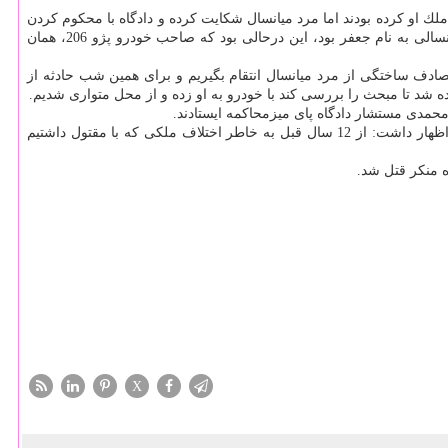
 و ساز غیرمجاز در ملك او كرده بودند اما مرد میانسال شكایت كرده و دادگاه با محكوم كردن
متهمان آنها را مجبور به پرداخت جریمه چند میلیاردی و بازپس دادن ملك كرده بود. همین مسأله هم سبب كینه و اختلاف شده بود. یكی از آنها مرد میانسالی به نام جعفر بود، این درحالی بود كه صاحب خودرو پژو 206، همان
صادف ساختگی از مرد میانسال انتقام بگیریم و برای همین شب حادثه از
حمدی مستشار دادگاه پای میزمحاكمه ایستادند.
درآغاز جلسه اولیای دم خواهان قصاص متهم شدند سپس متهمان به ترتیب پای میز محاكمه ایستادند، متهم ردیف اول در اظهاراتش به دادرسان دادگاه اظهار داشت: از 12 سال قبل به خاطر اختلاف ملكی كه با مقتول داشتیم
ه منكر قتل شد.
X