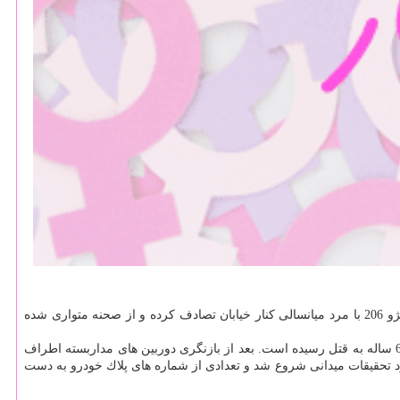
رسیدگی به این پرونده از۲۹ تیر سال گذشته در دستور كار مأموران كلانتری 169 مشیریه قرار گرفت. درنخستین تحقیقات مشخص شد كه یك دستگاه پژو 206 با مرد میانسالی كنار خیابان تصادف كرده و از صحنه متواری شده
گرچه در نگاه اول به نظر می رسید كه مبحث تصادف غیرعمد باشد اما مداركی در صحنه به دست آمد كه نشان می داد این تصادف عمدی بوده و مرد 65 ساله به قتل رسیده است. بعد از بازنگری دوربین های مداربسته اطراف
 خودرو خوانا نبود تحقیقات میدانی شروع شد و تعدادی از شماره های پلاك خودرو به دست