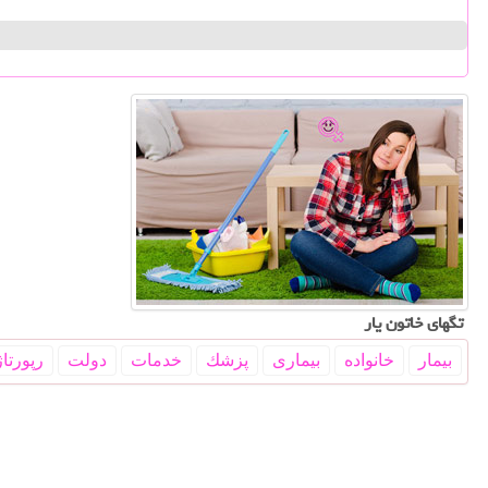
تگهای خاتون یار
بیمار
خانواده
بیماری
پزشك
خدمات
دولت
رپورتاژ