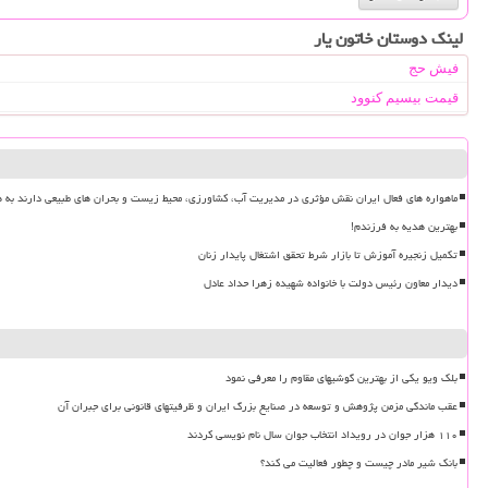
لینک دوستان خاتون یار
فیش حج
قیمت بیسیم کنوود
ماهواره های فعال ایران نقش مؤثری در مدیریت آب، کشاورزی، محیط زیست و بحران های طبیعی دارند به ه
بهترین هدیه به فرزندم!
تکمیل زنجیره آموزش تا بازار شرط تحقق اشتغال پایدار زنان
دیدار معاون رئیس دولت با خانواده شهیده زهرا حداد عادل
بلک ویو یکی از بهترین گوشیهای مقاوم را معرفی نمود
عقب ماندگی مزمن پژوهش و توسعه در صنایع بزرگ ایران و ظرفیتهای قانونی برای جبران آن
۱۱۰ هزار جوان در رویداد انتخاب جوان سال نام نویسی کردند
بانک شیر مادر چیست و چطور فعالیت می کند؟