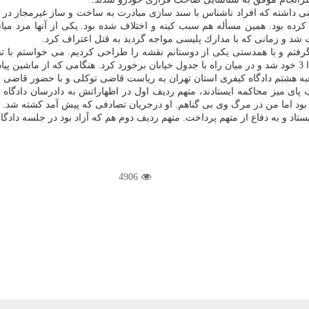
انواده مقتول مشخص شد كه 13 سال قبل وی زمینی داشته كه افراد ناشناس با سند سازی مبادرت به ساخت
شد و زمانی كه با مدارك پلیسی مواجه گردید به قتل اعتراف كرد.
م گرفتم و با همدستی یكی از دوستانم نقشه را طراحی كردیم. می خواستم با ت
یم.
به هشتم دادگاه كیفری استان تهران به ریاست قاضی توكلی و با حضور قاضی م
ود اما من در مرگ وی بی گناهم. او درجریان تصادفی كه پیش آمد كشته شد.
ستاد و به دفاع از متهم پرداخت. متهم ردیف دوم هم كه آزاد بود در جلسه دادگا
4906