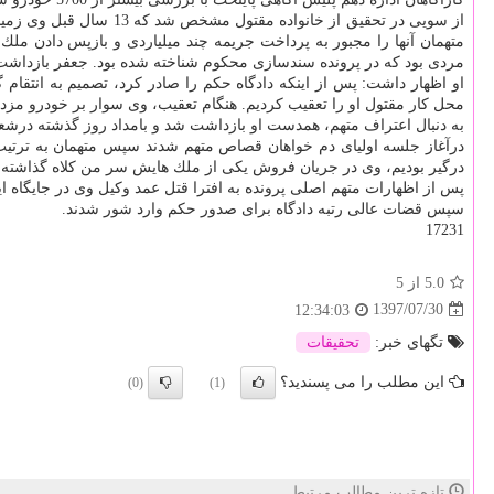
از سویی در تحقیق از خ
مردی بود كه در پرونده سندسازی محكوم شناخته شده بود. جعفر بازداشت 
او اظهار داشت: پس از اینكه دادگاه حكم را صادر كرد، تصمیم به انتقا
محل كار مقتول او را تعقیب كردیم. هنگام تعقیب، وی سوار بر خودرو مزدا 3 خود شد و در میان راه با جدول خیابان برخورد كرد. هنگامی كه از ماشین پیاده شد تا مبحث را بررسی كند با خودرو به او زده و از محل متواری شد
به دنبال اعتراف متهم، همدست او بازداشت شد و بامداد روز گذشته درشع
درگیر بودیم، وی در جریان فروش یكی از ملك هایش سر من كلاه گذاشته ب
پس از اظهارات متهم اصلی پرونده به افترا قتل عمد وكیل وی در جایگاه ای
سپس قضات عالی رتبه دادگاه برای صدور حكم وارد شور شدند.
17231
5.0
از 5
1397/07/30
12:34:03
تگهای خبر:
تحقیقات
این مطلب را می پسندید؟
(0)
(1)
تازه ترین مطالب مرتبط