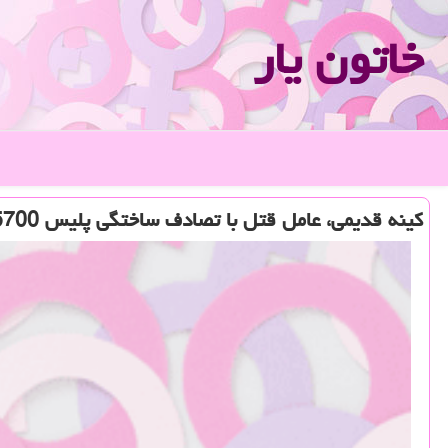
خاتون یار
كینه قدیمی، عامل قتل با تصادف ساختگی پلیس 5700 خودرو را بررسی كرد تا به قاتل رسید