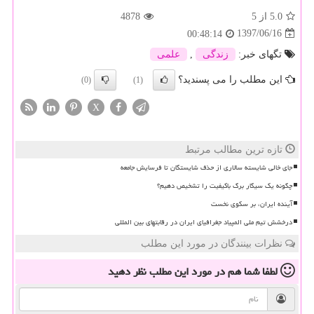
5.0
از 5
4878
1397/06/16
00:48:14
تگهای خبر:
زندگی
,
علمی
این مطلب را می پسندید؟
(0)
(1)
X
تازه ترین مطالب مرتبط
جای خالی شایسته سالاری از حذف شایستگان تا فرسایش جامعه
چگونه یک سیگار برگ باکیفیت را تشخیص دهیم؟
آینده ایران، بر سکوی نخست
درخشش تیم ملی المپیاد جغرافیای ایران در رقابتهای بین المللی
نظرات بینندگان در مورد این مطلب
لطفا شما هم
در مورد این مطلب
نظر دهید