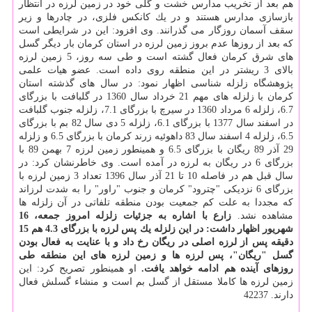
هم بعد از تخریب مدارس خشت و گلی خود در زمین لرزه در انتظار
بازسازی مدارس هستند و در یك كانكس فلزی، در چادرها و زیر
سقف آسمان روزگار می گذرانند. وی افزود: این در شرایطی است
كه بعد از روزها عدم بروز زمین لرزه در استان كرمان بار دیگر گسل
های شرق كرمان فعال گشته است و طی سه روز، 5 زمین لرزه
بالای 3 ریشتر در این منطقه روی داده است. عضو هیات علمی
پژوهشگاه زلزله شناسی اظهار نمود: در سال های گذشته استان
كرمان با زلزله های مهم 21 خرداد سال 1360 در گلبافت با بزرگای
6.7، زلزله 6 مرداد 1360 در سیرچ با بزرگای 7.1، زلزله جنوب گلبافت
در اسفند سال 1377 با بزرگای 6.1، زلزله 5 دی سال 82 بم با بزرگای
6.5، زلزله 4 اسفند سال 83 داهوئیه زرند كرمان با بزرگای 6.5 و زلزله
29 آذر 89 ریگان با بزرگای 6.5 و همینطور زمین لرزه 7 بهمن 89 با
بزرگای 6 در ریگان به لرزه در آمده است. وی خاطرنشان كرد: در
سال قبل هم در فاصله 10 تا 21 آذر سال 1396 تعداد 3 زمین لرزه با
بزرگای 6 نزدیكی "چترود" كرمان و جنوب "راور" را به شدت لرزاند
كه مجددا به علت كم جمعیت بودن منطقه تلفاتی در آن زلزله ها
مشاهده نشد.
زارع با اشاره به جزئیات زلزله امروز جمعه، 16
شهریور اظهار داشت: در این زلزله یك پس لرزه با بزرگای 4.3 هم 15
دقیقه پس از لرزه اصلی در ریگان رخ داد و با عنایت به فعال بودن
گسل "ریگان"، پس لرزه ها و زمین لرزه های این منطقه طی
روزهای آینده هم ادامه خواهد یافت.
او همینطور تصریح كرد: این
زمین لرزه ها كاملا مستقل از گسل بم است و منشاء گسلش فعال
دارند. 42237