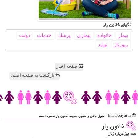
تگهای خاتون یار
بیمار
خانواده
بیماری
پزشك
خدمات
دولت
رپورتاژ
تولید
صفحه اخبار
بازگشت به صفحه اصلی
khatoonyar.ir - حقوق مادی و معنوی سایت خاتون یار محفوظ است
خاتون یار
همه چیز درباره زنان