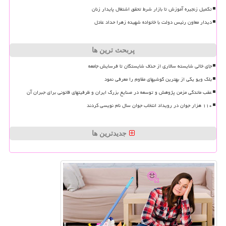
تکمیل زنجیره آموزش تا بازار شرط تحقق اشتغال پایدار زنان
دیدار معاون رئیس دولت با خانواده شهیده زهرا حداد عادل
پربحث ترین ها
جای خالی شایسته سالاری از حذف شایستگان تا فرسایش جامعه
بلک ویو یکی از بهترین گوشیهای مقاوم را معرفی نمود
عقب ماندگی مزمن پژوهش و توسعه در صنایع بزرگ ایران و ظرفیتهای قانونی برای جبران آن
۱۱۰ هزار جوان در رویداد انتخاب جوان سال نام نویسی کردند
جدیدترین ها