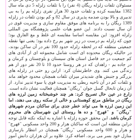
مسئولان تلفات زلزله ریگان (4 نفر) را با تلفات زلزله 5 دی ماه سال
1382 مقایسه كرده و تلفات حدود 30 هزار نفری زلزله بم را به بی
تدبیری و بالا بودن صدمه پذیری در سال 82 و كم بودن تلفات در زلزله
1389 ریگان را به برنامه های موفق مقاوم سازی و مدیریت قوی در
آن سال نسبت دادند. این عضو هیات علمی پژوهشگاه بین المللی
زلزله افزود: این مقایسه اساسا مقایسه ای غلط و مع الفارق بود؛
چون كه زلزله بم درست در زیر شهر بم رخ داده بود؛ یعنی تنها نقطه
جمعیتی منطقه كه در لحظه زلزله حدود 100 نفر در آن ساكن بودند،
در حالیكه ریگان محدوده ای است شامل مجموعه ای از آبادی های
كم جمعیت در حد فاصل استان های سیستان و بلوچستان و كرمان و
در جاده بم - زاهدان كه در هر روستا حدود 10 تا 20 نفر دور از هم
زندگی می كنند. وی خاطرنشان كرد: ازاین رو حتی در زلزله های
بزرگتر و جنبش های شدیدتر میزان تلفات همچنان محدود خواهد ماند
و تلفات كم در آن ناحیه ربطی به مدیریت قوی یا سوء تدبیر ندارد. از
آن زمان تابحال گسل جوان "ریگان" همچنان فعالیت نشان داده است.
زارع در عین حال تصریح كرد: هر چند خوشبختانه زمین لرزه های
ریگان در مناطق مرتع كوهستانی و خالی از سكنه روی می دهند، اما
این زمین لرزه ها می تواند خطر جدی برای ساكنان مردم شهرهای
"ریگان" و "فهرج" و ده ها روستای این شهرستان های محروم
كرمان باشد.
این محقق حوزه زلزله با اشاره به اینكه نكته قابل توجه
دراین منطقه این است كه ساكنان هزار و 200 واحد مسكونی "فهرج"
و هزار و 600 واحد مسكونی "ریگان" همچنان در انتظار بازسازی
منازل خود بسر می برند، اضافه كرد: علاوه بر آن هزاران دانش آموز