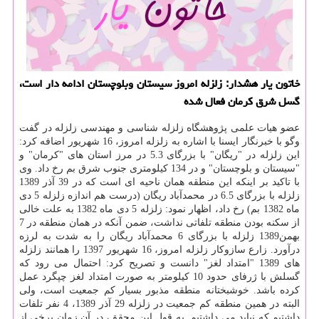
خاتون یار هشدار: زلزله امروز سیستان وبلوچستان ادامه دار است،
گسل شرق كرمان فعال شده
عضو هیات علمی پژوهشگاه زلزله شناسی و مهندسی زلزله در گفت
وگو با خبرنگار ایسنا با اشاره به زلزله امروز، 16 شهریور اضافه كرد:
این زلزله در "ریگان" با بزرگای 5.3 در مرز استان های "كرمان" و
"سیستان و بلوچستان" و در 134 كیلومتری جنوب شرق بم رخ داد. وی
با تاكید بر اینكه این منطقه همان ناحیه ای است كه در 39 آذر 1389
زلزله با بزرگای 6.5 در محمدآباد ریگان (درست هم اندازه زلزله 5 دی
ماه 1382 بم) رخ داد، اظهار نمود: زلزله 5 دی ماه 1382 به علت خالی
از سكنه بودن منطقه تلفاتی نداشت، ضمن آنكه در همان منطقه در 7
بهمن1389 زلزله با بزرگای 6 محمدآباد ریگان را به شدت به لرزه
درآورد. زارع سازوكار زلزله امروز، 16 شهریور 1397 را همانند زلزله
های 1389 "امتداد لغز" دانست و تصریح كرد: احتمال می رود كه
گسلش با ژرفای حدود 10 كیلومتر به صورت امتداد لغز چپگرد عمل
كرده باشد. خوشبختانه منطقه مذبور بسیار كم جمعیت است، ولی
البته در همین منطقه كم جمعیت در زلزله 29 آذر 1389، 4 نفر تلفات
داشتیم كه نباید می داشتیم. به قول این محقق، در آن زمان برخی از