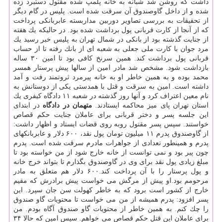
داشت كه روشن شد شبانه به خانه پلمپ شده مقتول دستبرد زده
شده و از داخل گاوصندوق آن سرقت شده است. پلیس در گام دیگر
از تحقیقات به بررسی تصاویر دوربین مداربسته عابربانكی پرداخت
كه از آنجا از كارت قربانی پول برداشت شده بود. در حالیكه یك هفته
از جنایت گذشته بود از بانكی در شمال تهران به پلیس خبر رسید یك
مرد جوان با كارت ملی جعلی به شعبه ای از بانك رفته تا از حساب
قربانی پول برداشت كند. همین سرنخ كافی بود تا امین ۳۰ ساله
بازداشت شود. مشخص شد مادر امین از سالها پیش پرستار همسر
محمد بوده و به همین خاطر او به خانه پیرمرد ثروتمند رفت و آمد
داشته است. امین به سرقت و قتل با همدستی یكی از دوستانش به
نام معین اعتراف كرد و آنها روز گذشته در شعبه ۱۱ دادگاه كیفری یك
استان تهران پای میز محاكمه ایستادند.
متهمان در دادگاه
در ابتدای
این جلسه پسر و دختر قربانی برای عاملان جنایت حكم قصاص
خواستند. سپس پسر مقتول روبه روی قضات ایستاد و اظهار داشت:
از گاوصندوق پدرم ۱۱ میلیون تومان پول نقد، ۶۰۰ دلار و عابربانكهای
پدرم و همینطور تعدادی از جواهرات مادرم سرقت شده است. پدرم
چون پیر بود و نمی توانست از خانه خارج شود از من خواسته بود تا
مبلغ زیادی پول نقد برای وی در گاوصندوق بگذارم تا بتواند خرج خانه
و پول پرستار را با آن پرداخت كند.۶۰۰ دلار هم متعلق به مادر
مرحومم بود.او پیش از مرگش می خواست پیش برادرش كه مقیم
خارج از كشور است برود كه به خاطر كهولت سن جان سپرد. این
پسر افزود: پدرم همیشه از من می خواست تا محتویات گاو صندوق
را چك كنم. به همین خاطر از محتویات گاو صندوق آگاه بودم. من
برای عاملان این قتل حكم قصاص می خواهم. سپس امین كه حالا ۳۴