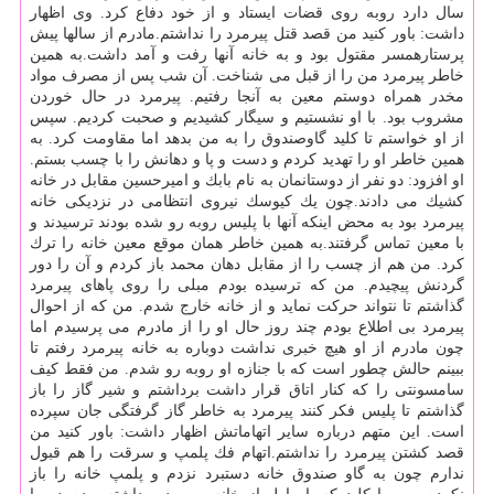
سال دارد روبه روی قضات ایستاد و از خود دفاع كرد. وی اظهار
داشت: باور كنید من قصد قتل پیرمرد را نداشتم.مادرم از سالها پیش
پرستارهمسر مقتول بود و به خانه آنها رفت و آمد داشت.به همین
خاطر پیرمرد من را از قبل می شناخت. آن شب پس از مصرف مواد
مخدر همراه دوستم معین به آنجا رفتیم. پیرمرد در حال خوردن
مشروب بود. با او نشستیم و سیگار كشیدیم و صحبت كردیم. سپس
از او خواستم تا كلید گاوصندوق را به من بدهد اما مقاومت كرد. به
همین خاطر او را تهدید كردم و دست و پا و دهانش را با چسب بستم.
او افزود: دو نفر از دوستانمان به نام بابك و امیرحسین مقابل در خانه
كشیك می دادند.چون یك كیوسك نیروی انتظامی در نزدیكی خانه
پیرمرد بود به محض اینكه آنها با پلیس روبه رو شده بودند ترسیدند و
با معین تماس گرفتند.به همین خاطر همان موقع معین خانه را ترك
كرد. من هم از چسب را از مقابل دهان محمد باز كردم و آن را دور
گردنش پیچیدم. من كه ترسیده بودم مبلی را روی پاهای پیرمرد
گذاشتم تا نتواند حركت نماید و از خانه خارج شدم. من كه از احوال
پیرمرد بی اطلاع بودم چند روز حال او را از مادرم می پرسیدم اما
چون مادرم از او هیچ خبری نداشت دوباره به خانه پیرمرد رفتم تا
ببینم حالش چطور است كه با جنازه او روبه رو شدم. من فقط كیف
سامسونتی را كه كنار اتاق قرار داشت برداشتم و شیر گاز را باز
گذاشتم تا پلیس فكر كنند پیرمرد به خاطر گاز گرفتگی جان سپرده
است. این متهم درباره سایر اتهاماتش اظهار داشت: باور كنید من
قصد كشتن پیرمرد را نداشتم.اتهام فك پلمپ و سرقت را هم قبول
ندارم چون به گاو صندوق خانه دستبرد نزدم و پلمپ خانه را باز