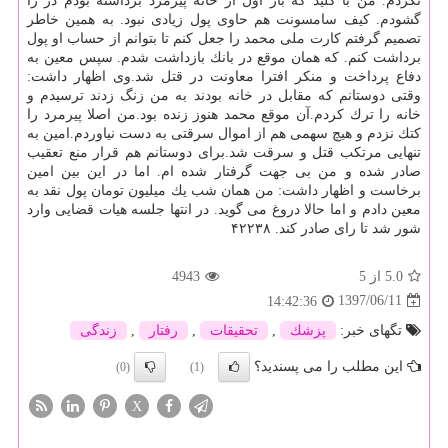
نكردم. من با كلید كه بار اول از خانه پیرمرد برداشته بودم در را
گشودم. كیف سامسونت هم حاوی پول زیادی نبود. به همین خاطر
تصمیم گرفتم كارت ملی محمد را جعل كنم تا بتوانم از حساب او پول
برداشت كنم. كه همان موقع در بانك بازداشت شدم. سپس معین به
دفاع پرداخت و منكر افترا معاونت در قتل شد.وی اظهار داشت:
وقتی دوستانم كه مقابل در خانه بودند به من زنگ زدند ترسیدم و
خانه را ترك كردم.آن موقع محمد هنوز زنده بود.من اصلا پیرمرد را
كتك نزدم و هیچ سهمی هم از اموال سرقتی به دست نیاوردم.امین به
تنهایی مرتكب قتل و سرقت شد.برای دوستانم هم قرار منع تعقیب
صادر شده و من بی جهت گرفتار شده ام. اما در این بین امین
برخاست و اظهار داشت: من همان شب یك میلیون تومان پول نقد به
معین دادم و اما حالا دروغ می گوید. در انتها جلسه هیات قضایی وارد
شور شد تا رای صادر كند. ۴۲۲۳۸
5.0
از 5
4943
1397/06/11
14:42:36
تگهای خبر:
پزشك
,
تحقیقات
,
رفتار
,
زندگی
این مطلب را می پسندید؟
(0)
(1)
X