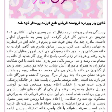
خاتون یار پیرمرد ثروتمند قربانی طمع فرزند پرستار خود شد
رسیدگی به این پرونده از به دنبال تماس پسری جوان با كلانتری ۱۰۱
تجریش در دستور كار قرار گرفت. این پسر به ماموران اظهار
داشت: مادرم چند ماه پیش فوت شد و پدرم در خانه اش در قیطریه
به تنهایی زندگی می كرد. پرستار سابق مادرم هم گاهی اوقات به
خانه سركشی و به امور خانه رسیدگی می كرد. امروز مقابل در خانه
پدرم رفتم و هرچه در زدم كسی پاسخ نداد بوی گاز شدید از خانه به
مشام می رسد و می ترسم بلایی سر پدرم آمده باشد. با این شكایت
ماموران به همراه ماموران آتش نشانی به خانه موردنظر رفتند و بعد
از گشودن در خانه با پیكر بی جان محمد ۷۰ ساله روبه رو شدند.
شواهد نشان می داد چند روز از مرگ پیرمرد گذشته و شیرگاز خانه
هم بازمانده است. خانه توسط ماموران پلمب شد. در حالیكه پزشكی
قانونی علت فوت را خفگی اعلام نموده مشخص شد دو گوشی
موبایل مقتول به سرقت رفته و از یكی از كارت های عابر بانك وی
هم پول برداشت شده است. در این میان دختر قربانی كه به برادرش
مشكوك بود ضد وی شكایتی را اعلام نمود اما روشن شد پسر مقتول
دستی در این ماجرا نداشته و محمد احیانا قربانی سرقت یك غریبه
شده است.
سرقت شبانه با فك پلمپ خانه
تحقیقات پلیس ادامه