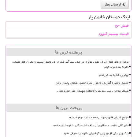
ارسال نظر
لینک دوستان خاتون یار
فیش حج
قیمت بیسیم کنوود
پربیننده ترین ها
ماهواره های فعال ایران نقش مؤثری در مدیریت آب، کشاورزی، محیط زیست و بحران های طبیعی
دارند به همراه فیلم
بهترین هدیه به فرزندم!
تکمیل زنجیره آموزش تا بازار شرط تحقق اشتغال پایدار زنان
دیدار معاون رئیس دولت با خانواده شهیده زهرا حداد عادل
پربحث ترین ها
موانع اجرای قانون جوانی جمعیت باید برطرف شود
جای خالی شایسته سالاری از حذف شایستگان تا فرسایش جامعه
بلک ویو یکی از بهترین گوشیهای مقاوم را معرفی نمود