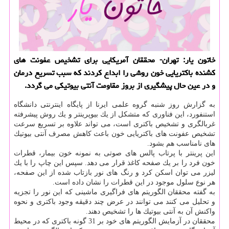
خاتون یار: تهران- محققان آمریكایی برای تشخیص عفونت های
كشنده باكتریایی خون روشی را ابداع كردند كه سبب تسریع درمان
و در عین حال پیشگیری از بروز مقاومت آنتی بیوتیكی می گردد.
به گزارش روز شنبه گروه علمی ایرنا از پایگاه اینترنتی دانشگاه
استنفورد، این فناوری كه متشكل از یك بیوپرینتر و یك روش پیشرفته
غربالگری و تشخیص باكتری است، می تواند علاوه بر تسریع سرعت
تشخیص عفونت های باكتریایی خون باعث كاهش مصرف آنتی بیوتیك
های نامناسب هم بشود.
این پرینتر با پرتاب پالس های صوتی به نمونه خون بیمار، قطرات
خون فرد را بر یك صفحه كاغذ قرار می دهد. سپس این چاپ را با یك
لیزر می توان اسكن كرد و رنگ های نور بازتاب شده از این صفحه،
هر نوع سلول موجود در این قطرات را نشان داده است.
به گفته محققان الگوریتم های فراگیری ماشینی كه این نور را تجزیه
و تحلیل می كنند می توانند در عرض چند دقیقه وجود باكتری و نحوه
واكنش آن به آنتی بیوتیك ها را تشخیص دهند.
محققان در آزمایش الگوریتم های خود بر 31 گونه باكتری كه در محیط