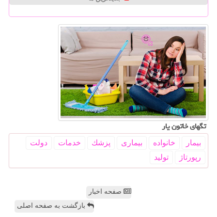
تگهای خاتون یار
بیمار
خانواده
بیماری
پزشك
خدمات
دولت
رپورتاژ
تولید
صفحه اخبار
بازگشت به صفحه اصلی