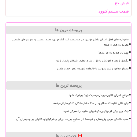
فیش حج
قیمت بیسیم کنوود
پربیننده ترین ها
ماهواره های فعال ایران نقش مؤثری در مدیریت آب، کشاورزی، محیط زیست و بحران های طبیعی
دارند به همراه فیلم
بهترین هدیه به فرزندم!
تکمیل زنجیره آموزش تا بازار شرط تحقق اشتغال پایدار زنان
دیدار معاون رئیس دولت با خانواده شهیده زهرا حداد عادل
پربحث ترین ها
موانع اجرای قانون جوانی جمعیت باید برطرف شود
جای خالی شایسته سالاری از حذف شایستگان تا فرسایش جامعه
بلک ویو یکی از بهترین گوشیهای مقاوم را معرفی نمود
عقب ماندگی مزمن پژوهش و توسعه در صنایع بزرگ ایران و ظرفیتهای قانونی برای جبران آن
جدیدترین ها