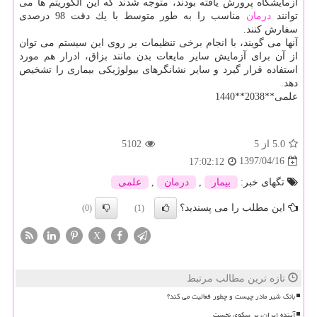
آزمایشگاه پرورش یافته بودند، متوجه شدند كه این الگوریتم ها می
توانند
درمان
مناسب را به طور متوسط با یك دقت 98 درصدی
سفارش كنند.
آنها می گویند، با انجام برخی تنظیمات بر روی این سیستم می توان
از آن برای آزمایش سایر مایعات بدن مانند بزاق، ادرار هم مورد
استفاده قرار گیرد و سایر نشانگرهای بیولوژیكی بیماری را تشخیص
دهد.
علمی**2038**1440
5.0
از 5
5102
1397/04/16
17:02:12
تگهای خبر:
بیمار
,
درمان
,
علمی
این مطلب را می پسندید؟
(0)
(1)
X
تازه ترین مطالب مرتبط
بانک شیر مادر چیست و چطور فعالیت می کند؟
آینده ایران، بر سکوی نخست