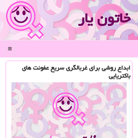
خاتون یار
منو
ابداع روشی برای غربالگری سریع عفونت های
باكتریایی