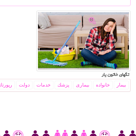
تگهای خاتون یار
بیمار
خانواده
بیماری
پزشك
خدمات
دولت
رپورتاژ