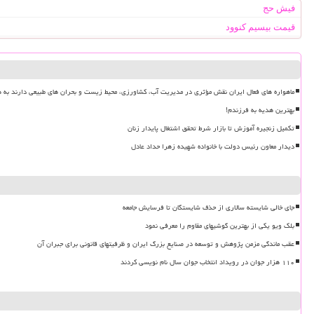
فیش حج
قیمت بیسیم کنوود
ماهواره های فعال ایران نقش مؤثری در مدیریت آب، کشاورزی، محیط زیست و بحران های طبیعی دارند به ه
بهترین هدیه به فرزندم!
تکمیل زنجیره آموزش تا بازار شرط تحقق اشتغال پایدار زنان
دیدار معاون رئیس دولت با خانواده شهیده زهرا حداد عادل
جای خالی شایسته سالاری از حذف شایستگان تا فرسایش جامعه
بلک ویو یکی از بهترین گوشیهای مقاوم را معرفی نمود
عقب ماندگی مزمن پژوهش و توسعه در صنایع بزرگ ایران و ظرفیتهای قانونی برای جبران آن
۱۱۰ هزار جوان در رویداد انتخاب جوان سال نام نویسی کردند