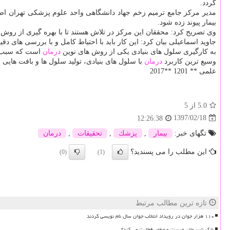
گردد.
مدیر مركز جامع ترمیم زخم جهاد دانشگاهی واحد علوم پزشكی تهران اضافه 
بیمار پیوند زده شود.
وی تصریح كرد: محققان این مركز در تلاش هستند تا با بهره گیری از روش 
جاوید اسماعیلی بیان كرد: این كار باید با احتیاط كامل و با بررسی های 
به كارگیری سلول های بنیادی یكی از روش های نوین
درمان
است كه سبب م
وسیع ترین كاربرد
درمان
با سلول های بنیادی، تولید سلول ها و بافت هایی
علمی ** 1201 **2017
5.0
از 5
1397/02/18
12:26:38
تگهای خبر:
بیمار
,
پزشك
,
تحقیقات
,
درمان
این مطلب را می پسندید؟
(0)
(1)
تازه ترین مطالب مرتبط
۱۱۰ هزار جوان در رویداد انتخاب جوان سال نام نویسی کردند
بانک شیر مادر چیست و چطور فعالیت می کند؟