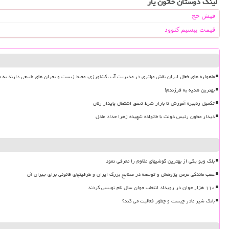
لینک دوستان خاتون یار
فیش حج
قیمت بیسیم کنوود
ماهواره های فعال ایران نقش مؤثری در مدیریت آب، کشاورزی، محیط زیست و بحران های طبیعی دارند به ه
بهترین هدیه به فرزندم!
تکمیل زنجیره آموزش تا بازار شرط تحقق اشتغال پایدار زنان
دیدار معاون رئیس دولت با خانواده شهیده زهرا حداد عادل
بلک ویو یکی از بهترین گوشیهای مقاوم را معرفی نمود
عقب ماندگی مزمن پژوهش و توسعه در صنایع بزرگ ایران و ظرفیتهای قانونی برای جبران آن
۱۱۰ هزار جوان در رویداد انتخاب جوان سال نام نویسی کردند
بانک شیر مادر چیست و چطور فعالیت می کند؟