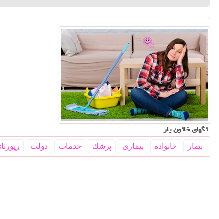
تگهای خاتون یار
بیمار
خانواده
بیماری
پزشك
خدمات
دولت
رپورتاژ