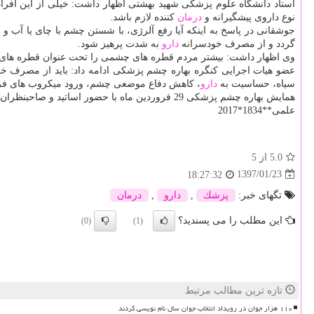
استاد دانشگاه علوم پزشكی شهید بهشتی اظهار داشت: خیلی از این افراد 
نوع داروی پیشگیرانه و
درمان
كننده لازم باشد.
جوشقانی در پاسخ به اینكه آیا رفع آلرژی، با شستن چشم با چای یا آب 
گردد و از مصرف خودسرانه
دارو
به شدت پرهیز شود.
وی اظهار داشت: بیشتر مردم قطره های چشمی را تحت عنوان قطره های است
عضو هیات اجرایی كنگره بهاره چشم پزشكی ادامه داد: باید از مصرف 
سیاه، حساسیت به
دارو
، كاهش دفاع موضعی چشم، ورود میكروب های فرص
همایش بهاره چشم پزشكی 29 فروردین ماه با حضور اساتید و صاحبنظران برجسته این حوزه برگزار می گردد.
علمی**1834*2017
5.0
از 5
1397/01/23
18:27:32
تگهای خبر:
پزشك
,
دارو
,
درمان
این مطلب را می پسندید؟
(0)
(1)
تازه ترین مطالب مرتبط
۱۱۰ هزار جوان در رویداد انتخاب جوان سال نام نویسی کردند