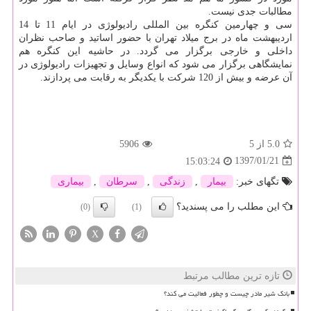
مطالبات جدی نیست.
سی و چهارمین كنگره بین المللی رادیولوژی در ایام 11 تا 14
اردیبهشت ماه در برج میلاد تهران با حضور اساتید و صاحب نظران
داخلی و خارجی برگزار می گردد. در حاشیه این كنگره هم
نمایشگاهی برگزار می شود كه انواع وسایل و تجهیزات رادیولوژی در
آن عرضه و بیش از 120 شركت با یكدیگر به رقابت می پردازند.
5.0
از 5
5906
1397/01/21
15:03:24
تگهای خبر:
بیمار
,
زندگی
,
سرطان
,
بیماری
این مطلب را می پسندید؟
(0)
(1)
X
تازه ترین مطالب مرتبط
بانک شیر مادر چیست و چطور فعالیت می کند؟