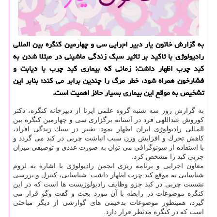
به گزارش خاتون یار دبیر اجرایی سی و چهارمین كنگره بین المللی
رادیولوژی با تاكید بر تاثیر سبك زندگی ماشینی در مبتلا شدن به
كبد چرب اظهار داشت: زمانی كه بیماری كبد چرب با دیابت و
فشارخون همراه شود، خطر مرگ را چندین برابر می كند؛ بنابر این
تشخیص به موقع این بیماری بسیار حائز اهمیت است.
به گزارش روز سه شنبه گروه علمی ایرنا از دبیرخانه كنگره، دكتر
كوروش عبداللهی فرد در آستانه برگزاری سی و چهارمین كنگره بین
المللی رادیولوژی ایران اظهار نمود: تغییر در سبك زندگی افراد،
كاهش تحرك و افزایش وزن سبب انباشت چربی در كبد می گردد و
با استفاده از سونوگرافی می توان به صورت عددی و توصیفی میزان
چربی كبد را مشخص كرد.
معاون اجرایی و برنامه ریزی انجمن رادیولوژی با اشاره به لزوم
شناسایی به موقع كبد چرب اظهار داشت: شناسایی، كنترل و بررسی
نشست چربی در كبد جزو وظایف رادیولوژیست ها است كه در این
كنگره موضوعات در رابطه با آن مورد بحث و گفت وگو قرار می
گیرد، همینطور موضوعات بدخیمی های گوارشی از دیگر مباحثی
است كه در كنگره مدنظر قرار دارد.