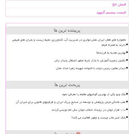
فیش حج
قیمت بیسیم کنوود
پربیننده ترین ها
ماهواره های فعال ایران نقش مؤثری در مدیریت آب، کشاورزی، محیط زیست و بحران های طبیعی
دارند به همراه فیلم
بهترین هدیه به فرزندم!
تکمیل زنجیره آموزش تا بازار شرط تحقق اشتغال پایدار زنان
دیدار معاون رئیس دولت با خانواده شهیده زهرا حداد عادل
پربحث ترین ها
بلک ویو یکی از بهترین گوشیهای مقاوم را معرفی نمود
عقب ماندگی مزمن پژوهش و توسعه در صنایع بزرگ ایران و ظرفیتهای قانونی برای جبران آن
۱۱۰ هزار جوان در رویداد انتخاب جوان سال نام نویسی کردند
بانک شیر مادر چیست و چطور فعالیت می کند؟