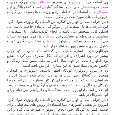
وی اضافه كرد:
سرطان
هایی همچون
سرطان
روده بزرگ، مری و
معده جزو
سرطان
های شایع دستگاه گوارش است كه غربالگری این
سرطان
ها با استفاده از اقدامات رادیولوژیست ها صورت می گیرد و
جزو برنامه های مورد بحث در كنگره است.
دبیر اجرایی سی و چهارمین كنگره بین المللی رادیولوژی عنوان كرد:
این
سرطان
ها با استفاده از رادیوگرافی با ماده حاجب یا سی تی
اسكن قابل تشخیص می باشد و انجام كولونوسكوپی با استفاده از
متخصصان مربوطه در تشخیص این
سرطان
ها امری مهم به حساب
می آید، همینطور فعالیت رادیولوژیست ها در تشخیص، پیگیری عود و
كنترل بیماری و مسیر بهبود مدنظر قرار دارد.
عبداللهی فرد با اشاره به اینكه در گذشته مبتلا شدن به كبد چرب
بیشتر در مورد اشراف و افرادی كه الكل مصرف می كردند، شایع
بود، اظهار داشت: در چهل سال اخیر به علت تغییر سبك زندگی و
كاهش تحرك، مبتلا شدن به این بیماری افزایش یافته است.
وی در مورد رادیولوژی كودكان اظهار داشت: رادیولوژی در كودكان
همچون بزرگسالان طی سال ها در دنیا انجام شده است؛ این در
شرایطی است كه این مساله برای كودكان بسیار حساس است زیرا
كودكان در حال رشد هستند و غدد جنسی و ارگان های مربوط به رشد
آنها فعال است ازاین رو اشعه دستگاه های رادیولوژی می تواند برای
آنها خطرناك تر باشد.
دبیر اجرایی سی و چهارمین كنگره بین المللی رادیولوژی عنوان كرد:
امروزه در بعضی كشورهای دنیا استفاده از روش های محافظتی برای
صدمه كمتر به كودكان حین انجام رادیولوژی صورت می گیرد و این
مورد در كشور ما هم مد نظر قرار گرفته است اما هنوز مورد