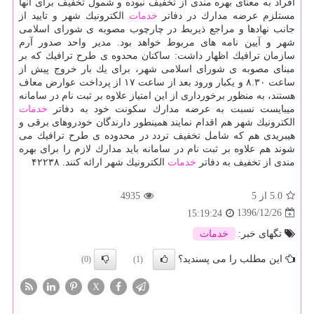
افراد به معنای بهره مندی از تخفیف نبوده و شمول تخفیف برای آنها
مستلزم عرضه مدارك در دفاتر
خدمات
الكترونیك شهر و تایید از
جانب نهادها و مراجع ذیربط در چارچوب مصوبه ی شورای اسلامی
شهر و آیین نامه های مربوط خواهد بود. مدیر واحد صدور آرم
سازمان ترافیك اظهار داشت: ساكنان محدوه ی طرح ترافیك كه بر
مبنای مصوبه ی شورای اسلامی شهر، برای یك بار خروج پیش از
ساعت ۸.۳۰ و یكبار ورود بعد از ساعت ۱۷ از پرداخت عوارض معاف
هستند، به منظور برخورداری از این امتیاز علاوه بر ثبت نام در سامانه
میبایست نسبت به عرضه مدارك سكونت خود به دفاتر
خدمات
الكترونیك شهر هم اقدام نمایند همینطور دارندگان خودروهای برقی و
هیبریدی هم كه شامل تخفیف تردد در محدوده ی طرح ترافیك می
شوند هم علاوه بر ثبت نام در سامانه باید مدارك لازم را برای بهره
مندی از تخفیف به دفاتر
خدمات
الكترونیك شهر ارائه كنند. ۴۲۲۳۸
5.0
از 5
4935
1396/12/26
15:19:24
تگهای خبر:
خدمات
این مطلب را می پسندید؟
(0)
(1)
X