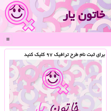
خاتون یار
منو
برای ثبت نام طرح ترافیك ۹۷ كلیك كنید