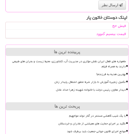
ارسال نظر
لینک دوستان خاتون یار
فیش حج
قیمت بیسیم کنوود
پربیننده ترین ها
ماهواره های فعال ایران نقش مؤثری در مدیریت آب، کشاورزی، محیط زیست و بحران های طبیعی
دارند به همراه فیلم
بهترین هدیه به فرزندم!
تکمیل زنجیره آموزش تا بازار شرط تحقق اشتغال پایدار زنان
دیدار معاون رئیس دولت با خانواده شهیده زهرا حداد عادل
پربحث ترین ها
با یک شیب کاهشی مستمر در آمار تولد مواجهیم
تاکید بر اجرای حمایت های معیشتی از مادران و خردسالان
موانع اجرای قانون جوانی جمعیت باید برطرف شود