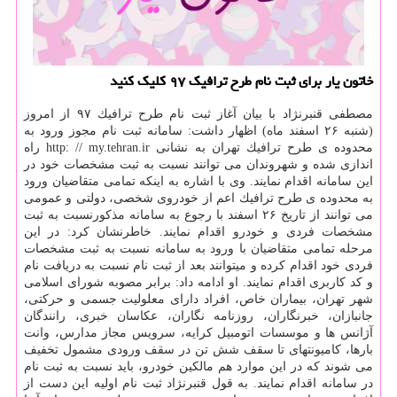
خاتون یار برای ثبت نام طرح ترافیك ۹۷ كلیك كنید
مصطفی قنبرنژاد با بیان آغاز ثبت نام طرح ترافیك ۹۷ از امروز
(شنبه ۲۶ اسفند ماه) اظهار داشت: سامانه ثبت نام مجوز ورود به
محدوده ی طرح ترافیك تهران به نشانی http: // my.tehran.ir راه
اندازی شده و شهروندان می توانند نسبت به ثبت مشخصات خود در
این سامانه اقدام نمایند. وی با اشاره به اینكه تمامی متقاضیان ورود
به محدوده ی طرح ترافیك اعم از خودروی شخصی، دولتی و عمومی
می توانند از تاریخ ۲۶ اسفند با رجوع به سامانه مذكورنسبت به ثبت
مشخصات فردی و خودرو اقدام نمایند. خاطرنشان كرد: در این
مرحله تمامی متقاضیان با ورود به سامانه نسبت به ثبت مشخصات
فردی خود اقدام كرده و میتوانند بعد از ثبت نام نسبت به دریافت نام
و كد كاربری اقدام نمایند. او ادامه داد: برابر مصوبه شورای اسلامی
شهر تهران، بیماران خاص، افراد دارای معلولیت جسمی و حركتی،
جانبازان، خبرنگاران، روزنامه نگاران، عكاسان خبری، رانندگان
آژانس ها و موسسات اتومبیل كرایه، سرویس مجاز مدارس، وانت
بارها، كامیونتهای تا سقف شش تن در سقف ورودی مشمول تخفیف
می شوند كه در این موارد هم مالكین خودرو، باید نسبت به ثبت نام
در سامانه اقدام نمایند. به قول قنبرنژاد ثبت نام اولیه این دست از