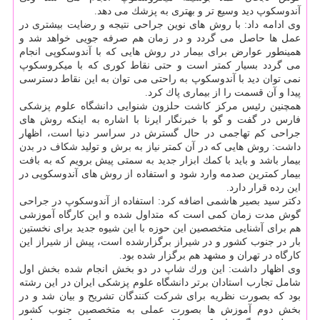
آندوسكوپ دید وسیع تر و بهتری به پزشك می دهد.
وی ادامه داد: با روش های نوین جراحی نتیجه و رضایت بیشتری در
عمل ها حاصل می گردد و در زمان هم صرفه جویی خواهد شد و
همینطور عوارض برای بیمار در روش هایی كه با آندوسكوپی انجام
می گردد بسیار كمتر است و حتی نقاط كوری كه با میكروسكوپ
نمی توان دید با آندوسكوپ به راحتی می توان به این نقاط دسترسی
پیدا و آن قسمت را از بیماری پاك كرد.
همچنین رئیس مركز كاشت حلزون شنوایی دانشگاه علوم پزشكی
فارس در گفت و گو با خبرنگار ایرنا با اشاره به اینكه روش های
جراحی كم تهاجمی در حال گسترش در سراسر دنیا است، اظهار
داشت: روش هایی كه در آن كمتر نیاز به برش و تولید شكاف در بدن
بیمار باشد و باید با كمك ابزار جدید به سمتی پیش برویم كه به بافت
بیمار كمترین صدمه وارد شود و استفاده از روش های آندوسكوپی در
این رده قرار دارد.
دكتر سید بصیر هاشمی اضافه كرد: استفاده از آندوسكوپ در جراحی
گوش مدت زمان كمی است كه متداول شده و این كارگاه آموزشی
هم برای آشنایی متخصصین این حوزه با این شیوه جدید برای نخستین
بار در جنوب كشور و در شیراز برگزارشده است، پیش از شیراز این
كارگاه در تهران و مشهد هم برگزار شده بود.
وی اظهار داشت: این ورك شاپ در دو بخش انجام شده بخش اول
شامل تجارب استادان برتر دانشگاه علوم پزشكی ایران در این رشته
بود كه بصورت نظریه برای شركت كنندگان تشریح و بیان شد و در
بخش دوم آموزش ها بصورت عملی به متخصصین جنوب كشور