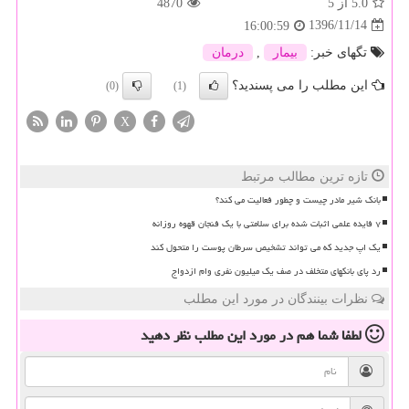
5.0
از 5
4870
1396/11/14
16:00:59
تگهای خبر:
بیمار
,
درمان
این مطلب را می پسندید؟
(0)
(1)
X
تازه ترین مطالب مرتبط
بانک شیر مادر چیست و چطور فعالیت می کند؟
۷ فایده علمی اثبات شده برای سلامتی با یک فنجان قهوه روزانه
یک اپ جدید که می تواند تشخیص سرطان پوست را متحول کند
رد پای بانکهای متخلف در صف یک میلیون نفری وام ازدواج
نظرات بینندگان در مورد این مطلب
لطفا شما هم
در مورد این مطلب
نظر دهید