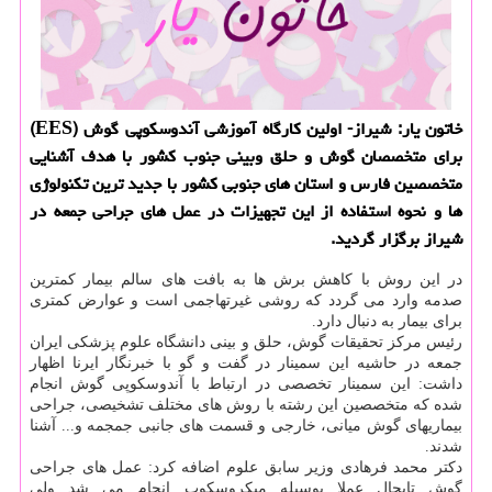
خاتون یار: شیراز- اولین كارگاه آموزشی آندوسكوپی گوش (EES)
برای متخصصان گوش و حلق وبینی جنوب كشور با هدف آشنایی
متخصصین فارس و استان های جنوبی كشور با جدید ترین تكنولوژی
ها و نحوه استفاده از این تجهیزات در عمل های جراحی جمعه در
شیراز برگزار گردید.
در این روش با كاهش برش ها به بافت های سالم بیمار كمترین
صدمه وارد می گردد كه روشی غیرتهاجمی است و عوارض كمتری
برای بیمار به دنبال دارد.
رئیس مركز تحقیقات گوش، حلق و بینی دانشگاه علوم پزشكی ایران
جمعه در حاشیه این سمینار در گفت و گو با خبرنگار ایرنا اظهار
داشت: این سمینار تخصصی در ارتباط با آندوسكوپی گوش انجام
شده كه متخصصین این رشته با روش های مختلف تشخیصی، جراحی
بیماریهای گوش میانی، خارجی و قسمت های جانبی جمجمه و... آشنا
شدند.
دكتر محمد فرهادی وزیر سابق علوم اضافه كرد: عمل های جراحی
گوش تابحال عملا بوسیله میكروسكوپ انجام می شد ولی