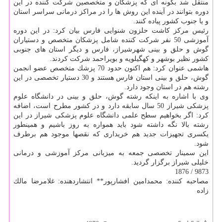
منتقل شد بگونه ای كه پزشكان و متخصصین شركت كننده در این
دوره بتوانند در آینده این روش ها را در مراكز درمانی سراسر استان
و یا جنوب كشور پیاده كنند.
رئیس مركز كاشت حلزون شنوایی فارس بیان كرد: در این دوره
آموزشی 50 نفر شركت كننده شامل پزشكان متخصص و دستیاران
گوش و حلق و بینی شهرشیراز، فارس و دیگر استان های جنوبی
كشور نظیر بوشهر و كهگیلویه و بویراحمد شركت كردند.
هاشمی عنوان كرد: هم اكنون حدود 70 پزشك متخصص عضو انجمن
گوش، حلق و بینی استان فارس هستند و 30 دستیار تخصصی در این
رشته هم در استان وجود دارد.
وی با اشاره به اینكه رشته گوش، حلق و بینی در دانشگاه علوم
پزشكی شیراز 50 سال سابقه دارد و در كشور مطرح است، اضافه
كرد: اگر بخواهیم سطح علمی دانشگاه علوم پزشكی شیراز در این
رشته بالا نگه داشته شود باید همواره به روز باشیم و همینطور
یكسری تجهیزات جدید هم خریداری كه نقصها موجود هم برطرف
شود.
این سمینار تخصصی جمعه به میزبانی مركز آموزشی و درمانی
خلیلی شیراز برگزار گردید.
9873 / 1876
مصاحبه كننده: محمدامین افشارپور** انتشاردهنده: غلامرضا مالك
زاده