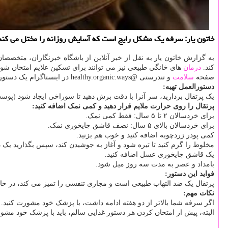
خاتون یار: سرفه یک مشکل رایج است که آسایش روزانه را مختل می کند و
به گزارش خاتون یار به نقل از خبر آنلاین از باشگاه خبرنگاران، متخصص
کند.
درمان
های خانگی طبیعی نیز می توانند برای تسکین علایم امتحان شون
صفحه
سلامت
و تندرستی @healthy.organic.ways در اینستاگرام یک دستور غذای طبیعی برمبنای پرتقال، زردچوبه و عسل منتشر نمود و توضیح داد که به تسکین سرفه و کاهش التهاب در مجاری هوایی کمک می نماید.
دستورالعمل تهیه:
یک پرتقال بردارید، سر آنرا با دقت برش دهید تا سوراخی ایجاد شود (پوست
پرتقال را روی حرارت ملایم قرار دهید و کمی نمک اضافه کنید:
برای خردسالان ۲ تا ۵ سال: فقط کمی نمک.
برای خردسالان بالای ۵ سال: نصف قاشق چایخوری نمک.
کمی پودر زردچوبه اضافه کنید و خوب هم بزنید.
مخلوط را گرم کنید تا تیره شود و آغاز به جوشیدن کند، سپس بگذارید یک 
یک قاشق چایخوری عسل اضافه کنید.
بامداد و عصر به مدت سه روز میل شود.
فواید این دستور:
پرتقال یک ضد التهاب طبیعی است و مجاری تنفسی را تمیز می کند، در حال
نکات مهم:
اگر سرفه شما بالاتر از دو هفته ادامه داشت، با پزشک خود مشورت کنید. 
البته، پیش از امتحان کردن هر دستور غذایی سالم، باید با پزشک خود مشور