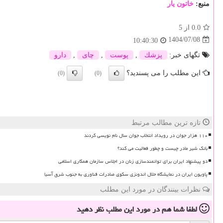
منبع:
خاتون یار
0.0
از 5
1404/07/08
10:40:30
تگهای خبر:
پزشك
,
پوست
,
چای
,
دارو
این مطلب را می پسندید؟
(0)
(0)
تازه ترین مطالب مرتبط
۱۱۰ هزار جوان در رویداد انتخاب جوان سال نام نویسی کردند
بانک شیر مادر چیست و چطور فعالیت می کند؟
دو پیشنهاد ایران برای توانمندسازی زنان در اجلاس سازمان همکاری اسلامی
پاویون ایران در نمایشگاه حلال اندونزی سکوی صادرات فناوری به جنوب شرق آسیا
نظرات بینندگان در مورد این مطلب
لطفا شما هم
در مورد این مطلب
نظر دهید