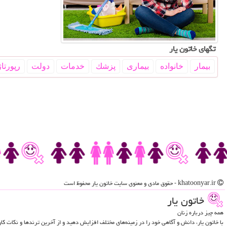
تگهای خاتون یار
بیمار
خانواده
بیماری
پزشك
خدمات
دولت
رپورتاژ
khatoonyar.ir - حقوق مادی و معنوی سایت خاتون یار محفوظ است
خاتون یار
همه چیز درباره زنان
با خاتون یار، دانش و آگاهی خود را در زمینه‌های مختلف افزایش دهید و از آخرین ترندها و نکات ک