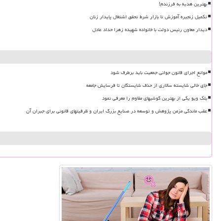
بهترین هدیه به فرزندم!
تکمیل زنجیره آموزش تا بازار شرط تحقق اشتغال پایدار زنان
دیدار معاون رئیس دولت با خانواده شهیده زهرا حداد عادل
موانع اجرای قانون جوانی جمعیت باید برطرف شود
جای خالی شایسته سالاری از حذف شایستگان تا فرسایش جامعه
بلک ویو یکی از بهترین گوشیهای مقاوم را معرفی نمود
عقب ماندگی مزمن پژوهش و توسعه در صنایع بزرگ ایران و ظرفیتهای قانونی برای جبران آن