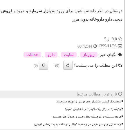
دوستان در نظر داشته باشین برای ورود به
بازار سرمایه
و خرید و
فروش س
دیجی دارو داروخانه بدون مرز
0.0
از 5
1399/11/03
00:42:44
تگهای خبر:
رپورتاژ
,
سایت
,
دارو
,
خدمات
این مطلب را می پسندید؟
(0)
(0)
تازه ترین مطالب مرتبط
سامسونگ کیفیت نمایشگر های خویش را بهبود می بخشد
چگونه یک سیگار برگ باکیفیت را تشخیص دهیم؟
مردم سیستان و بلوچستان نماد وحدت و همدلی ملی هستند
راه اندازی وای فای مجانی در راه نجف کربلا از توافقات جدید ارتباطی اربعین