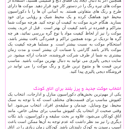
همچنین اگر به دنبال ایجاد یک فضای دنج و صمیمی هستید، استفاده از
موکت های تیره رنگ را در دستور کار خود قرار دهید. موکت ها دارای
طرح و رنگ های متفاوتی هستند. به آسانی آن ها را با دکوراسیون
محیط خود هماهنگ کرده و یک محیط شیک و رؤیایی برای خود
بسازید. هنگام خرید موکت به کیفیت آن توجه کنید. هرچه موکت شما
متراکم و فشرده تر باشد کیفیت آن بهتر است . قبل از خرید، پشت
موکت را نیز از لحاظ کیفیت مواد یا نوع گره بررسی نمائید، هر چه
گره ها نزدیک تر بوده همچنین تراکم و فشردگی بافت بیشتر باشد،
استحکام موکت به نسبت بیشتر است. و مسلما هرچه کیفیت یک
موکت بالاتر باشد گارانتی یا ضمانت آن بیشتر است و مدت زمان
بیشتری به شما از طرف شرکت فروشنده، خدمات ارائه می­شود. در
سایت دیجی پالیزی می توانید به دنبال بهترین موکت باشید. مناسب
ترین قیمت ها و متنوع ترین طرح و رنگ موکت را می توانید در
فروشگاه دیجی پالیزی پیدا کنید.
انتخاب موکت جدید و پرز بلند برای اتاق کودک
یکی از مهم‌ترین بخش‌های دکوراسیون منازل و ادارجات، انتخاب یک
کفپوش مناسب برای قسمت‌های مختلف است که با توجه به سبک
محیط، نوع وسایل، چیدمان و سلیقه‌ی افراد، انتخاب می‌شود. اما
وقتی صحبت از انتخاب یک کفپوش مناسب برای محلی خاص، مانند
اتاق کودکان می‌شود، علاوه بر بحث سلیقه و دکوراسیون، باید نکات
دیگری را نیز مد نظر داشت که عدم توجه به آن‌ها ممکن است باعث
آسیب رسیدن به کودک دلبندتان باشد. کودکان زمان زیادی را در اتاق