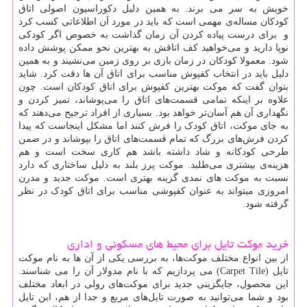
خویش به سر می برند. به همین دلیل دکوراسیون اصولی اتاق
کودکان مساله‌ی مهمی است که باید در مورد آن اطلاعاتی کسب کرد
و برای درست پیاده کردن آن زمان گذاشت به خصوص اگر کودکی
نوپا دارید و می‌خواهید کف اتاقش به بهترین نحو ممکن پوشش داده
شود. معمولا کودکان در زمان بازی بر روی زمین می‌نشیند و به همین
دلیل باید در انتخاب کفپوش مناسب برای اتاق آن ها دقت کرد. شاید
بتوان گفت که موکت بهترین کفپوش برای اتاق کودکان است. چون
علاوه بر اینکه تمامی قسمت‌های اتاق را می‌پوشاند، تمیز کردن و
نگهداری آن هم آسان‌تر خواهد بود. بسیاری از افراد ترجیح می‌دهند که
به جای موکت، اتاق کودک را فرش کنند اما مشکل اینجاست که پیدا
کردن فرش‌های بزرگ که تمام قسمت‌های اتاق را بپوشاند و در ضمن
طرحی کودکانه و شاد داشته باشد هم کاری سخت است و هم
هزینه‌ی بیشتری می‌طلبد. موکت پرز بلند به دلیل ساختاری که دارد
نسبت به موکت های نمدی گزینه بهتری است. موکت جدید و مدرن
امروزی می­تواند به عنوان کفپوشی مناسب برای اتاق کودک در نظر
گرفته شود.
خرید موکت تایل برای محیط های مسکونی و اداری
از بین انواع مختلف موکت‌ها، به بررسی یکی از آن ها به نام موکت
تایل
(Carpet Tile)
می پردازیم که با نام مدولار آن را می شناسند.
این محصول، جایگزینی جدید برای موکت‌های رولی در ابعاد مختلف
بود و شما می‌توانید به صورت تایل‌های مربع و جدا از هم، این تایل