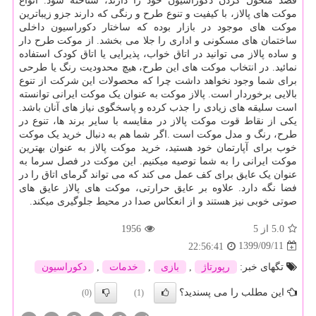
قصد متحول کردن دکوراسیون خود را دارند، شناخته شود. انواع
موکت های پالاز، با کیفیت و تنوع طرح و رنگی که دارند جزو زیباترین
موکت های موجود در بازار بوده که ساختار دکوراسیون داخلی
ساختمان های مسکونی و اداری را جلا می بخشد. از موکت طرح دار
و ساده پالاز می توانید در اتاق خواب، پذیرایی یا اتاق کودک استفاده
نمائید. در انتخاب موکت های این طرح، هیچ محدودیت رنگ یا طرحی
برای شما وجود نخواهد داشت چرا که محصولات این شرکت از تنوع
بالایی برخوردار است. پالاز موکت به عنوان یک موکت ایرانی توانسته
است سلیقه های زیادی را جذب کرده و پاسخگوی نیاز های آنان باشد
.
یکی از نقاط قوت موکت پالاز در مقایسه با سایر برند ها، تنوع در
طرح، رنگ و مدل موکت است
.
اگر شما هم به دنبال خرید یک موکت
خوب برای آپارتمان خود هستید، خرید موکت پالاز به عنوان بهترین
موکت ایرانی را به شما توصیه می­کنیم.
این موکت در فصل سرما به
عنوان یک عایق برای کف عمل می کند که می تواند گرمای اتاق را در
فضا نگه دارد. علاوه بر عایق حرارتی، موکت های پالاز عایق های
صوتی خوبی نیز هستند و از انعکاس صدا در محیط جلوگیری می­کند.
5.0
از 5
1956
1399/09/11
22:56:41
تگهای خبر:
رپورتاژ
,
بازی
,
خدمات
,
دكوراسیون
این مطلب را می پسندید؟
(0)
(1)