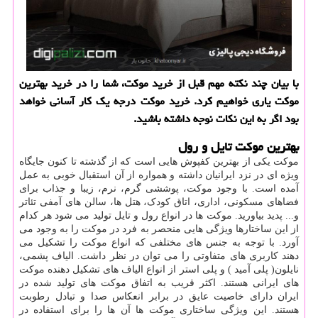
با بیان چند نكته مهم قبل از خرید موكت، شما را در خرید بهترین
موكت یاری خواهیم كرد. خرید موكت درجه یك كار آسانی خواهد
بود اگر به این نكات نوجه داشته باشید.
بهترین موکت تایل و رول
موکت یکی از بهترین کفپوش هایی است که از گذشته تا کنون جایگاه
ویژه ای در نزد ایرانیان داشته و همواره از آن استقبال خوبی به عمل
آمده است. با وجود موکت، پوششی گرم، نرم، زیبا و جذاب برای
فضاهای مسکونی، اداری، اتاق کودک، هتل ها، سالن های آمفی تئاتر
و... پدید بیاورید. موکت ها در انواع رول و تایل تولید می شود هر کدام
از این ساختارها ویژگی هایی منحصر به فرد در موکت را به وجود می
آورد. با توجه به جنس های مختلفی که انواع موکت را تشکیل می
دهند کاربری های متفاوتی را می توان در نظر داشت. الیاف پشمی،
نایلون( پلی آمید ) و پلی استر از انواع الیاف های تشکیل دهنده موکت
های ایرانی هستند. اکثر قریب به اتفاق موکت های تولید شده در
ایران دارای خاصیت عایق در برابر انعکاس صدا و تبادل رطوبت
هستند. این ویژگی ساختاری موکت ها آن ها را برای استفاده در