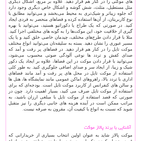
های موکتی را در کنار هم قرار دهید. علاوه بر مربع، اشکال دیگری
مثل مستطیل، مثلث، شش گوشه و اشکال خاص دیگری وجود دارد
که جلوه زیباتر و شیک‌تری به محیط می‌بخشد و می‌توانید مطابق با
نوع کاربریتان، از آن‌ها استفاده کرده و فضاهای منحصر به فردی ایجاد
کنید. در صورتی که یک طراح یا دکوراتیو هستید، می‌توانید با بهره
گیری از خلاقیت خود، این موکت‌ها را به گونه های مختلفی اجرا کنید.
مثلا با قرار دادن طرح‌های مختلف، چیدمان خاصی خلق کنید و یا یک
مسیر عبوری را نشان دهید. بسته به سلیقه‌تان می‌توانید انواع مختلف
موکت تایل را در کنار هم قرار دهید. در فضاهای پر رفت و آمد که
صدای کفش و تردد ها نوعی آلودگی صوتی محسوب می‌شود،
می‌توانید با قرار دادن موکت در این فضاها، علاوه بر ایجاد یک دکور
شیک و زیبا، از ایجاد سر و صدای اضافی جلوگیری کنید. به طور کلی
استفاده از موکت تایل در محل های پر رفت و آمد مانند فضاهای
اداری با تردد بالا، راهروهای اماکن عمومی مانند نمایشگاه ها، هتل ها
و سالن های کنفرانس از کاربرد موکت تایل است. بودجه‌ای که برای
استفاده از موکت تایل صرف می‌ کنید، بسیار اهمیت دارد. چون در
صورتی که قصد استفاده از موکت تایل با مبلغی ارزان باشید، به
مراتب ممکن است در آینده هزینه های جانبی دیگری را نیز متقبل
شوید که نسبت به انواع با کیفیت آن، مقرون به صرفه نیست.
آشنایی با برند پالاز موکت
موکت پالاز
شاید به عنوان اولین انتخاب بسیاری از خریدارانی که