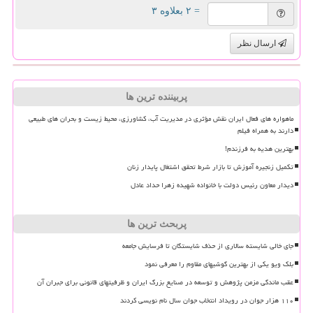
= ۲ بعلاوه ۳
ارسال نظر
پربیننده ترین ها
ماهواره های فعال ایران نقش مؤثری در مدیریت آب، کشاورزی، محیط زیست و بحران های طبیعی
دارند به همراه فیلم
بهترین هدیه به فرزندم!
تکمیل زنجیره آموزش تا بازار شرط تحقق اشتغال پایدار زنان
دیدار معاون رئیس دولت با خانواده شهیده زهرا حداد عادل
پربحث ترین ها
جای خالی شایسته سالاری از حذف شایستگان تا فرسایش جامعه
بلک ویو یکی از بهترین گوشیهای مقاوم را معرفی نمود
عقب ماندگی مزمن پژوهش و توسعه در صنایع بزرگ ایران و ظرفیتهای قانونی برای جبران آن
۱۱۰ هزار جوان در رویداد انتخاب جوان سال نام نویسی کردند