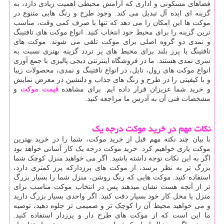
فضاهای مسکونی و اداری که آرامش محیطی اهمیت زیادی دارد، به
گزینه ای ایده آل تبدیل می کند. وجود طرح و رنگ هایی متنوع در
موکت ها این امکان را می دهد که تنها با صرف کمی وقت، مناسب
ترین گزینه را برای محیط خود انتخاب کنید. انواع موکت های تافتینگ
و نمدی دو گروه اصلی برای موکت تلقی می شوند. موکت های
تافتینگ یا پرز بلند برای محیط های پر تردد گزینه بهتری نسبت به
سری نمدی هستند. ما در فروشگاه اینترنتی دیجی پالیزی با جمع آوری
انواع موکت های رول، تایل، در انواع تافتینگ و نمدی، محصولات زیبا
و با کیفیتی را در طرح و رنگ های جذاب و دلنشین در معرض نمایش
و خرید شما عزیزان قرار داده ایم. برای مشاهده
قیمت موکت
و
مشخصات فنی آن به آدرس ما مراجعه کنید.
نکات مهم در خرید موکت درجه یک
با بیان چند نکته مهم قبل از خرید موکت، شما را در خرید بهترین
موکت یاری خواهیم کرد. خرید موکت درجه یک کار آسانی خواهد بود
اگر به این نکات نوجه داشته باشید. اگر می خواهید منزل کوچک شما
بزرگ تر به نظر برسد، از موکت های پرزدارکه پرز کمتری دارد،
استفاده کنید. موکت هایی که رنگ روشن، منزل شما را بسیار بزرگ
تر از آنچه هست نشان می­دهند پس در انتخاب موکت مناسب برای
منزل یا محل کار خود بسیار دقت کنید. اگر واحدی بسیار بزرگ دارید
و می خواهید محیط آن را کوچک تر و صمیمی تر جلوه دهید، توصیه
ما این است که از موکت های طرح دار و پرزدار استفاده کنید.