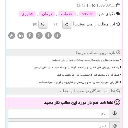
1399/09/11
13:42:15
تگهای خبر:
service
,
خدمات
,
درمان
,
فناوری
این مطلب را می پسندید؟
(0)
(1)
X
تازه ترین مطالب مرتبط
مردم سیستان و بلوچستان نماد وحدت و همدلی ملی هستند
راه اندازی وای فای مجانی در راه نجف کربلا از توافقات جدید ارتباطی اربعین
گسترش زیرساخت های ارتباطی در مرز ها شتاب گرفت
افزایش سرمایه صندوق های پژوهش و فناوری در اولویت برنامه هفتم
نظرات بینندگان در مورد این مطلب
لطفا شما هم
در مورد این مطلب
نظر دهید