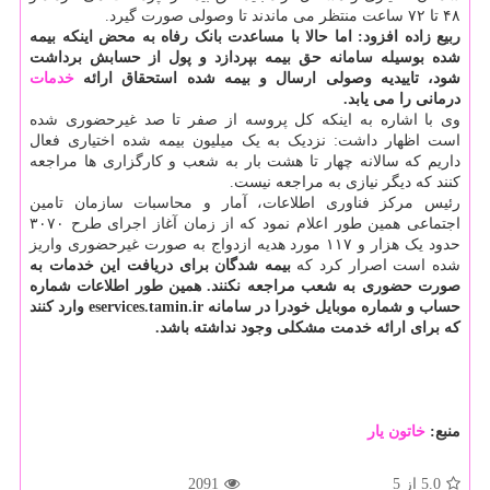
۴۸ تا ۷۲ ساعت منتظر می ماندند تا وصولی صورت گیرد.
ربیع زاده افزود: اما حالا با مساعدت بانک رفاه به محض اینکه بیمه
شده بوسیله سامانه حق بیمه بپردازد و پول از حسابش برداشت
شود، تاییدیه وصولی ارسال و بیمه شده استحقاق ارائه
خدمات
درمانی را می یابد.
وی با اشاره به اینکه کل پروسه از صفر تا صد غیرحضوری شده
است اظهار داشت: نزدیک به یک میلیون بیمه شده اختیاری فعال
داریم که سالانه چهار تا هشت بار به شعب و کارگزاری ها مراجعه
کنند که دیگر نیازی به مراجعه نیست.
رئیس مرکز فناوری اطلاعات، آمار و محاسبات سازمان تامین
اجتماعی همین طور اعلام نمود که از زمان آغاز اجرای طرح ۳۰۷۰
حدود یک هزار و ۱۱۷ مورد هدیه ازدواج به صورت غیرحضوری واریز
شده است اصرار کرد که
بیمه شدگان برای دریافت این خدمات به
صورت حضوری به شعب مراجعه نکنند. همین طور اطلاعات شماره
حساب و شماره موبایل خودرا در سامانه eservices.tamin.ir وارد کنند
که برای ارائه خدمت مشکلی وجود نداشته باشد.
منبع:
خاتون یار
5.0
از 5
2091