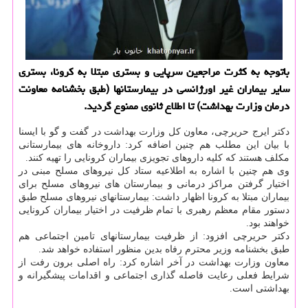
باتوجه به كثرت مراجعین سرپایی و بستری مبتلا به كرونا، بستری
سایر بیماران غیر اورژانسی در بیمارستانها (طبق بخشنامه معاونت
درمان وزارت بهداشت) تا اطلاع ثانوی ممنوع گردید.
دکتر ایرج حریرچی، معاون کل وزارت بهداشت در گفت و گو با ایسنا
با بیان این مطلب هم چنین اضافه کرد: داروخانه های بیمارستانی
مکلف هستند که کلیه داروهای تجویزی بیماران کرونایی را تهیه کنند.
وی هم چنین با اشاره به اطلاعیه ستاد کل نیروهای مسلح مبنی در
اختیار گرفتن مراکز درمانی و بیمارستان های نیروهای مسلح برای
بیماران مبتلا به کرونا اظهار داشت: بیمارستانهای نیروهای مسلح طبق
دستور مقام معظم رهبری با تمام ظرفیت در اختیار بیماران کرونایی
خواهند بود.
دکتر حریرچی افزود: از ظرفیت بیمارستانهای تامین اجتماعی هم
طبق بخشنامه وزیر محترم رفاه بدین منظور استفاده خواهد شد.
معاون وزارت بهداشت در آخر اشاره کرد: راه اصلی برون رفت از
شرایط فعلی رعایت فاصله گذاری اجتماعی و اقدامات پیشگیرانه و
بهداشتی است.