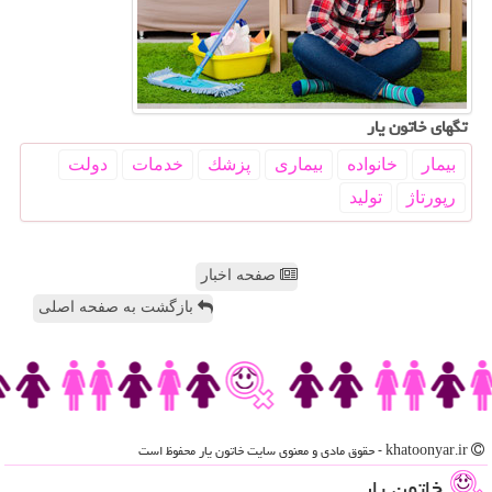
تگهای خاتون یار
بیمار
خانواده
بیماری
پزشك
خدمات
دولت
رپورتاژ
تولید
صفحه اخبار
بازگشت به صفحه اصلی
khatoonyar.ir - حقوق مادی و معنوی سایت خاتون یار محفوظ است
خاتون یار