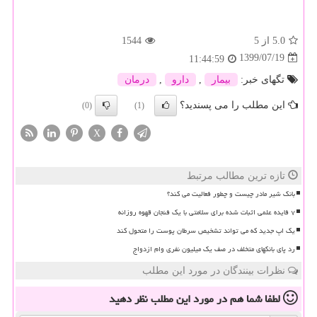
5.0
از 5
1544
1399/07/19
11:44:59
تگهای خبر:
بیمار
,
دارو
,
درمان
این مطلب را می پسندید؟
(0)
(1)
X
تازه ترین مطالب مرتبط
بانک شیر مادر چیست و چطور فعالیت می کند؟
۷ فایده علمی اثبات شده برای سلامتی با یک فنجان قهوه روزانه
یک اپ جدید که می تواند تشخیص سرطان پوست را متحول کند
رد پای بانکهای متخلف در صف یک میلیون نفری وام ازدواج
نظرات بینندگان در مورد این مطلب
لطفا شما هم
در مورد این مطلب
نظر دهید