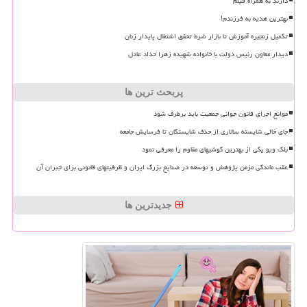
دارند به همراه فیلم
بهترین هدیه به فرزندم!
تکمیل زنجیره آموزش تا بازار شرط تحقق اشتغال پایدار زنان
دیدار معاون رئیس دولت با خانواده شهیده زهرا حداد عادل
پربحث ترین ها
موانع اجرای قانون جوانی جمعیت باید برطرف شود
جای خالی شایسته سالاری از حذف شایستگان تا فرسایش جامعه
بلک ویو یکی از بهترین گوشیهای مقاوم را معرفی نمود
عقب ماندگی مزمن پژوهش و توسعه در صنایع بزرگ ایران و ظرفیتهای قانونی برای جبران آن
جدیدترین ها