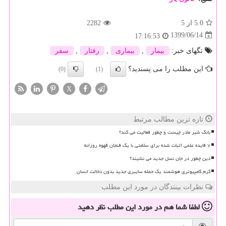
5.0
از 5
2282
1399/06/14
17:16:53
تگهای خبر:
بیمار
,
بیماری
,
رفتار
,
سفر
این مطلب را می پسندید؟
(0)
(1)
X
تازه ترین مطالب مرتبط
بانک شیر مادر چیست و چطور فعالیت می کند؟
۷ فایده علمی اثبات شده برای سلامتی با یک فنجان قهوه روزانه
دین چطور در جان نسل جدید می نشیند؟
کرم کامپیوتری هوشمند یک حمله سایبری جدید بدون دخالت انسان
نظرات بینندگان در مورد این مطلب
لطفا شما هم
در مورد این مطلب
نظر دهید