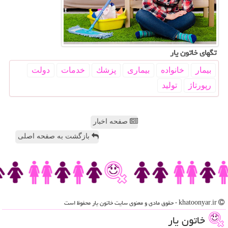
تگهای خاتون یار
بیمار
خانواده
بیماری
پزشك
خدمات
دولت
رپورتاژ
تولید
صفحه اخبار
بازگشت به صفحه اصلی
khatoonyar.ir - حقوق مادی و معنوی سایت خاتون یار محفوظ است
خاتون یار