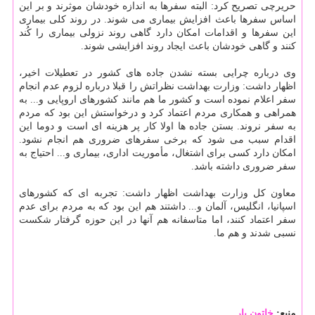
حریرچی تصریح کرد: البته سفرها به اندازه خودشان موثرند و بر این
اساس سفرها باعث افزایش بیماری می شوند. در روند کلی بیماری
این سفرها و اقدامات امکان دارد گاهی روند نزولی بیماری را کُند
کنند و گاهی خودشان باعث ایجاد روند افزایشی شوند.
وی درباره چرایی بسته نشدن جاده های کشور در تعطیلات اخیر،
اظهار داشت: وزارت بهداشت نظراتش را قبلا درباره لزوم عدم انجام
سفر اعلام نموده است و کشور ما هم مانند کشورهای اروپایی و... به
همراهی و همکاری مردم اعتماد کرد و درخواستش این بود که مردم
به سفر نروند. بستن جاده ها اولا کار پر هزینه ای است و دوما این
اقدام سبب می شود که برخی سفرهای ضروری هم انجام نشود.
امکان دارد کسی برای اشتغال، مأموریت اداری، بیماری و... احتیاج به
سفر ضروری داشته باشد.
معاون کل وزارت بهداشت اظهار داشت: تجربه ای که کشورهای
اسپانیا، انگلیس، آلمان و... داشتند هم این بود که به مردم برای عدم
سفر اعتماد کنند، اما متاسفانه هم آنها در این حوزه گرفتار شکست
نسبی شدند و هم ما.
منبع:
خاتون یار