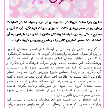
خاتون یار: ستاد كرونا در اطلاعیه ای از مردم خواسته در تعطیلات
پیش رو از سفر پرهیز كنند. اما وزیر میراث فرهنگی، گردشگری و
صنایع دستی به این خواسته واكنش نشان داده و در اعتراض به آن
گفته است: «سفر كمترین تاثیر را در شیوع ویروس كرونا دارد.»
به گزارش خاتون یار به نقل از ایسنا، علی اصغر مونسان آخرین
برآورد از میزان خسارت واردشده از کووید -۱۹ به صنعت گردشگری
را ۱۲ هزار میلیارد تومان اعلام نموده است. او گفته که نگران
ورشکستگی این صنعت است. وزیر میراث فرهنگی، گردشگری و
صنایع دستی که قبلا هم نسبت به تعطیلی موزه ها و تاسیسات
گردشگری در شرایط حساس شیوع ویروس کرونا مقاومت نشان
داده بود، اینک نسبت به اطلاعیه اخیر ستاد کرونا معترض شده و گفته
است: «در سطح ملی به کرات این مساله مطرح است که سفر
سبب تشدید کرونا می شود، در صورتیکه رعایت نکردن فاصله
اجتماعی، ازدحام و استفاده نکردن از ماسک، عامل اصلی شیوع
است و سفر کمترین تأثیر را دارد.»
او این سخنان را در جلسه شورای معاونان و مدیران استانی این
وزارتخانه مطرح کرده و از ارسال نامه ای به رئیس جمهور درباره