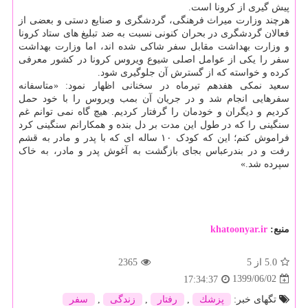
پیش گیری از کرونا است.
هرچند وزارت میراث فرهنگی، گردشگری و صنایع دستی و بعضی از
فعالان گردشگری در بحران کنونی نسبت به ضد تبلیغ های ستاد کرونا
و وزارت بهداشت مقابل سفر شاکی شده اند، اما وزارت بهداشت
سفر را یکی از عوامل اصلی شیوع ویروس کرونا در کشور معرفی
کرده و خواسته که از گسترش آن جلوگیری شود.
سعید نمکی هفدهم تیرماه در سخنانی اظهار نمود: «متاسفانه
سفرهایی انجام شد و در جریان آن بمب ویروس را با خود حمل
کردیم و دیگران و خودمان را گرفتار کردیم. هیچ گاه نمی توانم غم
سنگینی را که در طول این مدت بر دل بنده و همکارانم سنگینی کرد
فراموش کنم؛ این که کودک ۱۰ ساله ای که با پدر و مادر به قشم
رفت و در بندرعباس بجای بازگشت به آغوش پدر و مادر، به خاک
سپرده شد.»
منبع:
khatoonyar.ir
5.0
از 5
2365
1399/06/02
17:34:37
تگهای خبر:
پزشك
,
رفتار
,
زندگی
,
سفر