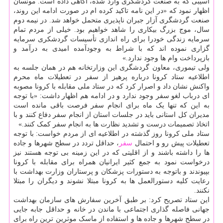
آسیبی که به صنعت گردشگری وارد شده، آگاهی داده است. مونسان
اظهار نمود که «در این نامه تاکید کرده ام در صورت ادامه این روند،
صنعت گردشگری آزار جبران ناپذیری متحمل خواهد شد. در نیمه دوم
سال، موج بزرگ بیکاری را شاهد خواهیم بود. خیلی از مردم تمام
سرمایه زندگی خودرا برای راه اندازی تأسیسات گردشکری سرمایه
گزاری نموده اند که با شراط به وجودآمده امیدی به درآمد و
بازپرداخت وام ها وجود ندارد.»
ولی تیموری، معاون گردشگری این وزارتخانه هم در همان جلسه به
اطلاعیه ستاد کرونا درباره پرهیز از سفر در تعطیلات ماه محرم
واکنش نشان داد و اصرار کرد که در ستاد ملی مقابله با کرونا مصوبه
ای درباب لغو سفر وجود ندارد و در ادامه هم اظهار داشت: «با توجه
به این که تنها یک ماه برای انجام سفر فرصت باقی مانده است
مدیران کل استانی باید در جلسات استان از انجام سفر دفاع کنند و با
اتخاذ تصمیمات درست و تشدید نظارت ها به انجام سفر کمک کنند.»
ستاد ملی کرونا روز گذشته در اطلاعیه ای از مردم خواست: با توجه
تعطیلات پیش رو و احتمال
سفر
، حداقل تردد در سطح شهرها و جاده
ها را داشته باشند و از اقلیتی که در این زمینه بی توجه هستند نیز
درخواست نمود به جمع کثیر ایرانیان همراه برای مقابله با کرونا
بپیوندند و باتوجه به دستورات پزشکان و پرستاران وزارت بهداشت با
رعایت کلیه دستورالعمل ها به کرونا مبتلا نشوند و دیگران را مبتلا
نکنند.
این ستاد تصریح کرد: بر طبق آخرین سفارش های سازمان بهداشت
جهانی فاصله گذاری اجتماعی با ماندن در خانه و حداقل جابه جایی
در سطح شهرها و جاده ها و استفاده از ماسک موثرین ترین راه برای