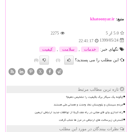
منبع:
khatoonyar.ir
5.0
از 5
2275
1399/05/24
22:41:17
تگهای خبر:
خدمات
,
سلامت
,
كیفیت
این مطلب را می پسندید؟
(0)
(1)
X
تازه ترین مطالب مرتبط
چگونه یک سیگار برگ باکیفیت را تشخیص دهیم؟
مردم سیستان و بلوچستان نماد وحدت و همدلی ملی هستند
راه اندازی وای فای مجانی در راه نجف کربلا از توافقات جدید ارتباطی اربعین
گسترش زیرساخت های ارتباطی در مرز ها شتاب گرفت
نظرات بینندگان در مورد این مطلب