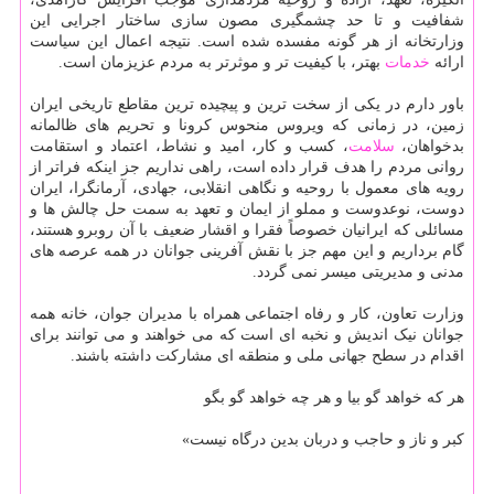
شفافیت و تا حد چشمگیری مصون سازی ساختار اجرایی این
وزارتخانه از هر گونه مفسده شده است. نتیجه اعمال این سیاست
ارائه
خدمات
بهتر، با کیفیت تر و موثرتر به مردم عزیزمان است.
باور دارم در یکی از سخت ترین و پیچیده ترین مقاطع تاریخی ایران
زمین، در زمانی که ویروس منحوس کرونا و تحریم های ظالمانه
بدخواهان،
سلامت
، کسب و کار، امید و نشاط، اعتماد و استقامت
روانی مردم را هدف قرار داده است، راهی نداریم جز اینکه فراتر از
رویه های معمول با روحیه و نگاهی انقلابی، جهادی، آرمانگرا، ایران
دوست، نوعدوست و مملو از ایمان و تعهد به سمت حل چالش ها و
مسائلی که ایرانیان خصوصاً فقرا و اقشار ضعیف با آن روبرو هستند،
گام برداریم و این مهم جز با نقش آفرینی جوانان در همه عرصه های
مدنی و مدیریتی میسر نمی گردد.
وزارت تعاون، کار و رفاه اجتماعی همراه با مدیران جوان، خانه همه
جوانان نیک اندیش و نخبه ای است که می خواهند و می توانند برای
اقدام در سطح جهانی ملی و منطقه ای مشارکت داشته باشند.
هر که خواهد گو بیا و هر چه خواهد گو بگو
کبر و ناز و حاجب و دربان بدین درگاه نیست»