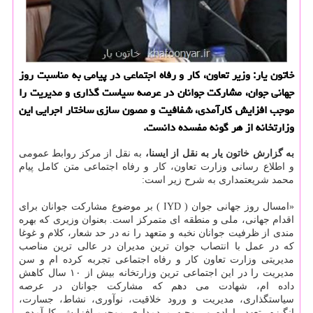
خاتون یار: وزیر تعاون، كار و رفاه اجتماعی در پیامی به مناسبت روز
جهانی جوان، مشاركت جوانان در عرصه سیاست گذاری و مدیریت را
موجب افزایش كارآمدی، شفافیت و مصون سازی ساختار اجرایی این
وزارتخانه از هر گونه مفسده دانست.
به گزارش خاتون یار به نقل از ایسنا،
به نقل از مرکز روابط عمومی
و اطلاع رسانی وزارت تعاون، کار و رفاه اجتماعی متن کامل پیام
محمد شریعتمداری به شرح زیر است:
«امسال روز جهانی جوان ( IYD ) بر موضوع مشارکت جوانان برای
اقدام جهانی، ملی و منطقه ای متمرکز است. بعنوان وزیری که بهره
مندی از ظرفیت جوانان نخبه و متعهد را نه در حد شعار، کلام و غوغا
که در عمل با انتصاب جوان ترین مدیران در عالی ترین مناصب
مدیریتی وزارت تعاون کار و رفاه اجتماعی تجربه کرده ام و سن
مدیریت را در این اجتماعی ترین وزارتخانه بیش از ۱۰ سال کاهش
داده ام، شهادت می دهم که مشارکت جوانان در عرصه
سیاستگذاری، مدیریت و ورود خلاقیت، نوآوری، نشاط، جسارت،
انگیزه، تعهد، اراده و روحیه مردمداری موجب افزایش کارآمدی،