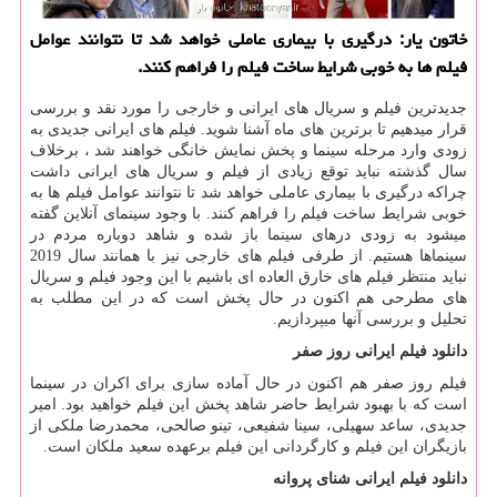
خاتون یار: درگیری با بیماری عاملی خواهد شد تا نتوانند عوامل
فیلم ها به خوبی شرایط ساخت فیلم را فراهم كنند.
جدیدترین فیلم و سریال های ایرانی و خارجی را مورد نقد و بررسی
قرار میدهیم تا برترین های ماه آشنا شوید. فیلم های ایرانی جدیدی به
زودی وارد مرحله سینما و پخش نمایش خانگی خواهند شد ، برخلاف
سال گذشته نباید توقع زیادی از فیلم و سریال های ایرانی داشت
چراکه درگیری با بیماری عاملی خواهد شد تا نتوانند عوامل فیلم ها به
خوبی شرایط ساخت فیلم را فراهم کنند. با وجود سینمای آنلاین گفته
میشود به زودی درهای سینما باز شده و شاهد دوباره مردم در
سینماها هستیم. از طرفی فیلم های خارجی نیز با همانند سال 2019
نباید منتظر فیلم های خارق العاده ای باشیم با این وجود فیلم و سریال
های مطرحی هم اکنون در حال پخش است که در این مطلب به
تحلیل و بررسی آنها میپردازیم.
دانلود فیلم ایرانی
روز صفر
فیلم روز صفر هم اکنون در حال آماده سازی برای اکران در سینما
است که با بهبود شرایط حاضر شاهد پخش این فیلم خواهید بود. امیر
جدیدی، ساعد سهیلی، سینا شفیعی، تینو صالحی، محمدرضا ملکی از
بازیگران این فیلم و کارگردانی این فیلم برعهده سعید ملکان است.
دانلود فیلم ایرانی شنای پروانه