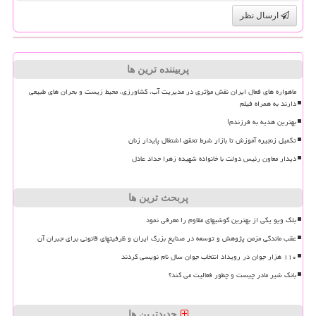
ارسال نظر
پربیننده ترین ها
ماهواره های فعال ایران نقش مؤثری در مدیریت آب، کشاورزی، محیط زیست و بحران های طبیعی
دارند به همراه فیلم
بهترین هدیه به فرزندم!
تکمیل زنجیره آموزش تا بازار شرط تحقق اشتغال پایدار زنان
دیدار معاون رئیس دولت با خانواده شهیده زهرا حداد عادل
پربحث ترین ها
بلک ویو یکی از بهترین گوشیهای مقاوم را معرفی نمود
عقب ماندگی مزمن پژوهش و توسعه در صنایع بزرگ ایران و ظرفیتهای قانونی برای جبران آن
۱۱۰ هزار جوان در رویداد انتخاب جوان سال نام نویسی کردند
بانک شیر مادر چیست و چطور فعالیت می کند؟
جدیدترین ها