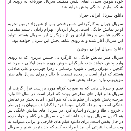
خوده هومن سیدی ایفای نقش میکنند. سریال قورباغه به زودی از
شبکه نمایش خانگی پخش خواهد شد.
دانلود سریال ایرانی جیران
سریال جیران به کارگردانی حسن فتحی پس از شهرزاد دومین تجربه
او در نمایش خانگی است. پریناز ایزدیار ، بهرام رادان ، شبنم مقدمی
، گلاره عباسی و رعنا آزادی ور از بازیگران این سریال هستند. تولید
این سریال آغاز شده و به زودی شاهد پخش این سریال خواهید بود.
دانلود سریال ایرانی موچین
سریال طنز نمایش خانگی به کارگردانی حسین تبریزی که به زودی
وارد پخش خواهد شد، بازیگران خوش چهره حمید لولایی ، مرجانه
گلچین ، مهران رجبی ، شهره لرستانی ، زهرا جهرمی و علی صادقی
هستند که قرار است در هجده قسمت با حال و هوای سریال های طنز
تلویزیونی وارد مرحله پخش شود.
فیلم و سریال هایی که به صورت کوتاه مورد بررسی قرار گرفت از
سریال ها و فیلم های مطرحی بودند که قرار است در سال 99 وارد
مرحله پخش شوند، از فیلم هایی که هم اکنون آماده پخش در نمایش
خانگی است و مرحله اکران سینما خود را گذارانده میتوان به زیرنظر
، خروج ، طلا و تورنادو اشاره کرد. در سریال های نمایش خانگی نیز
هم اکنون سریال پربیننده عاشقانه دل ، سریال هم گناه و خواب زده
در حال پخش است. برای دانلود فیلم های خارجی و ایرانی میتوانید به
وب سایت اینترنتی آپ مدیا مراجعه کنید که جدیدترین فیلم و سریال