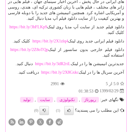
های ایرانی در حال پخش ، آخرین اخبار سینمای جهان ، فیلم هایی در
ژانر های مختلف ، فیلم هایی با زبان کشوری ترکیه ای، هندی، روسی
و آمریکایی اشاره کرد. همچنین انیمیشن های جدید را با دوبله فارسی
و بهترین کیفیت را از سایت دانلود فیلم آپ مدیا دنبال کنید.
دانلود فیلم جدید از سایت آپ مدیا روی لینک
https://bit.ly/3bFLKp9
کلیک کنید.
دانلود فیلم ایرانی جدید روی لینک
https://bit.ly/2X1zlq4
کلیک کنید.
دانلود فیلم خارجی بدون سانسور از لینک
https://bit.ly/2Z8oTQp
استفاده کنید.
جدیدترین انیمیشن ها را در لینک
https://bit.ly/3dR2riL
دنبال کنید.
آخرین سریال ها را در لینک
https://bit.ly/2X8Gxkc
دریافت کنید.
5.0
از 5
2991
1399/02/29
01:38:53
تگهای خبر:
رپورتاژ
,
تكنولوژی
,
سایت
,
تولید
این مطلب را می پسندید؟
(0)
(1)
X