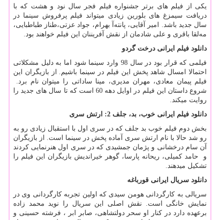
یکی از فیلم های برتر جشنواره فیلم فجر سال نود و هشت که با
دریافت سیمزغ های بلورین زیادی میتواند فیلم پرفروش سینما در
سال جدید باشد. امیر آقایی، پانته‌آ بهرام، جواد عزتی،طناز طباطبایی،
مه‌لقا باقری و علی شادمان از نقش آفریننان این فیلم خواهند بود.
دانلود فیلم ایرانی
درخت گردو
فیلمی که قرار بود در سال 98 وارد سینما شود اما به دلیل مشکلاتی
احتمالا امسال شاهد پخش این فیلم در سینما باشیم. از بازیگران این
فیلم پیمان معادی، مهران مدیری، مینا ساداتی را میتوان نام برد.
شروع داستان این فیلم در اوایل دهه 60 است که تا سال های جدید را
روایت میکند.
دانلود فیلم ایرانی
خوب، بد، جلف 2: ارتش سری
بخش دوم فیلم خوب بد جلف که در سری اول با استقبال زیادی رو به
رو شد حالا با نام ارتش سری آماده پخش در سینما است. از بازیگران
آن سام درخشانی و پژمان جمشیدی که در سری اول هنرنمایی کردند
و حامد کمیلی، ریحانه پارسا، گوهر خیراندیش بازیگران این فیلم را
تشکیل میدهند.
دانلود سریال ایرانی قورباغه
سریالی به کارگردانی هومن سیدی که اولین تجربه کارگردانی وی در
نمایش خانگی است. نقش اصلی این سریال را نوید محمد زاده
برعهده دارد در کنار او سحر دولتشاهی، صابر ابر ، فرشته حسینی و