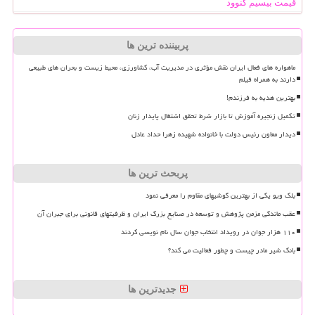
قیمت بیسیم کنوود
پربیننده ترین ها
ماهواره های فعال ایران نقش مؤثری در مدیریت آب، کشاورزی، محیط زیست و بحران های طبیعی
دارند به همراه فیلم
بهترین هدیه به فرزندم!
تکمیل زنجیره آموزش تا بازار شرط تحقق اشتغال پایدار زنان
دیدار معاون رئیس دولت با خانواده شهیده زهرا حداد عادل
پربحث ترین ها
بلک ویو یکی از بهترین گوشیهای مقاوم را معرفی نمود
عقب ماندگی مزمن پژوهش و توسعه در صنایع بزرگ ایران و ظرفیتهای قانونی برای جبران آن
۱۱۰ هزار جوان در رویداد انتخاب جوان سال نام نویسی کردند
بانک شیر مادر چیست و چطور فعالیت می کند؟
جدیدترین ها