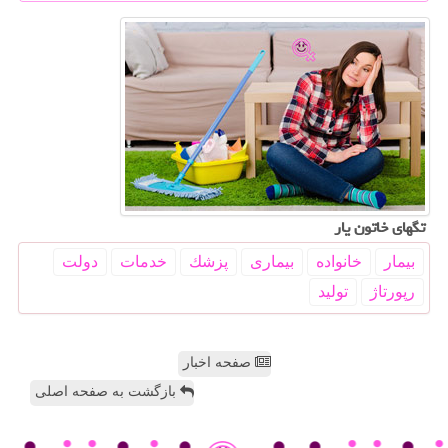
تگهای خاتون یار
بیمار
خانواده
بیماری
پزشك
خدمات
دولت
رپورتاژ
تولید
صفحه اخبار
بازگشت به صفحه اصلی