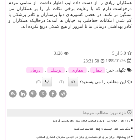
همكاران زیادی را از دست داده ایم، اظهار داشت: از تمامی مردم
درخواست دارم كه با رعایت برخی نكات بار را بر همكاران من
سنگین تر نكنند. در بعضی كشورهای دنیا پرستاران و كادر پزشكی با
كم شدن امكانات حفاظتی به خیابان ها آمدند؛ درحالیكه همكاران و
كادر بهداشتی درمانی ما تا امروز از هیچ كمكی دریغ نكرده اند.
5.0
از 5
3128
1399/01/26
23:31:58
تگهای خبر:
بیمار
,
بیماری
,
پزشك
,
درمان
این مطلب را می پسندید؟
(0)
(1)
X
تازه ترین مطالب مرتبط
۱۱۰ هزار جوان در رویداد انتخاب جوان سال نام نویسی کردند
بانک شیر مادر چیست و چطور فعالیت می کند؟
دو پیشنهاد ایران برای توانمندسازی زنان در اجلاس سازمان همکاری اسلامی