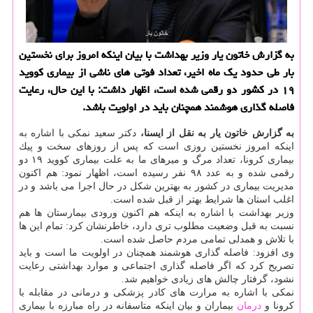
به گزارش خاتون یار وزیر بهداشت با بیان اینكه امروز برای نخستین
بار طی حدود یك ماه اخیر، تعداد فوتی های ناشی از بیماری كووید
۱۹ در كشور دو رقمی شده است، اظهار داشت: با این حال، رعایت
فاصله گذاری هوشمند همچنان باید در اولویت باشد.
به گزارش خاتون یار به نقل از ایسنا،
دكتر سعید نمكی با اشاره به
اینكه امروز نخستین روزی است كه پس از روزهای سخت و پیك
بیماری كرونا، تعداد مرگ و میرهای ما به علت بیماری كووید ۱۹ دو
رقمی شده و به عدد ۹۸ نفر رسیده است، اظهار نمود: هم اكنون
مدیریت بیماری در كشور به بهترین شكل در حال اجرا می باشد و در
اغلب استان ها شرایط بهتر از قبل شده است.
وزیر بهداشت با اشاره به اینكه هم اكنون ورودی بیمارستان ها هم
نسبت به قبل وضعیت مطلوب تری دارد، خاطرنشان كرد: تمام این ها
با تلاش و همدلی تمامی مردم حاصل شده است.
وی افزود: فاصله گذاری هوشمند همچنان در اولویت ما است و باید
تصریح كرد كه اگر فاصله گذاری اجتماعی و موارد بهداشتی رعایت
نشود، گرفتار چالش های زیادی خواهیم شد.
نمكی با اشاره به مرارت های كادر پزشكی و درمانی در مقابله با
كرونا و
درمان
بیماران و بیان اینكه متاسفانه در راه مبارزه با بیماری