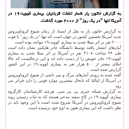
به گزارش خاتون یار شمار تلفات قربانیان بیماری كووید-۱۹ در
آمریكا تنها ˮدر یك روزˮ از ۲۰۰۰ مورد گذشت.
به گزارش خاتون یار به نقل از ایسنا، از زمان شیوع كروناویروس
جدید آمریكا نخستین كشور در جهان است كه تنها "در یك روز" با فوت
۲۰۰۰ نفر بر اثر مبتلا شدن به بیماری كووید-۱۹ مواجه بوده است.
آمارهای انتشار یافته توسط دانشگاه جانز هاپكینز نشان داده است
طی ۲۴ ساعت ۲۱۰۸ نفر در آمریكا بر اثر مبتلا شدن به بیماری
كووید-۱۹ جان خویش را از دست داده اند و این درحالیست كه حالا
ابتلای بیشتر از ۵۰۰ هزار نفر به بیماری كووید-۱۹ در این كشور
گزارش شده است.
گفته شده به زودی آمارهای مرگ و میر ناشی از شیوع كروناویروس
در آمریكا از ایتالیا كه تابحال بیشترین موارد فوتی را دارد فراتر می
رود.
به گزارش شبكه خبری بی بی سی، هرچند كارشناسان كارگروه
بیماری كووید-۱۹ در كاخ سفید مدعی هستند كه به ثبات رسیدن روند
شیوع كروناویروس در آمریكا شروع شده است با این وجود باید در
نظر داشت كه این بیماری هنوز به اوج خود نرسیده است.