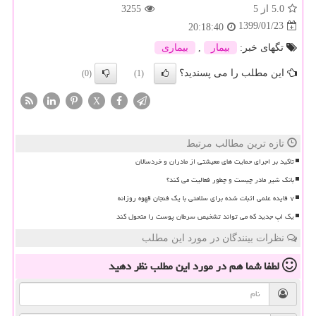
5.0
از 5
3255
1399/01/23
20:18:40
تگهای خبر:
بیمار
,
بیماری
این مطلب را می پسندید؟
(0)
(1)
X
تازه ترین مطالب مرتبط
تاکید بر اجرای حمایت های معیشتی از مادران و خردسالان
بانک شیر مادر چیست و چطور فعالیت می کند؟
۷ فایده علمی اثبات شده برای سلامتی با یک فنجان قهوه روزانه
یک اپ جدید که می تواند تشخیص سرطان پوست را متحول کند
نظرات بینندگان در مورد این مطلب
لطفا شما هم
در مورد این مطلب
نظر دهید