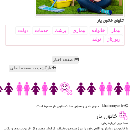
تگهای خاتون یار
بیمار
خانواده
بیماری
پزشك
خدمات
دولت
رپورتاژ
تولید
صفحه اخبار
بازگشت به صفحه اصلی
khatoonyar.ir - حقوق مادی و معنوی سایت خاتون یار محفوظ است
خاتون یار
همه چیز درباره زنان
با خاتون یار، دانش و آگاهی خود را در زمینه‌های مختلف افزایش دهید و از آخرین ترندها و نکات