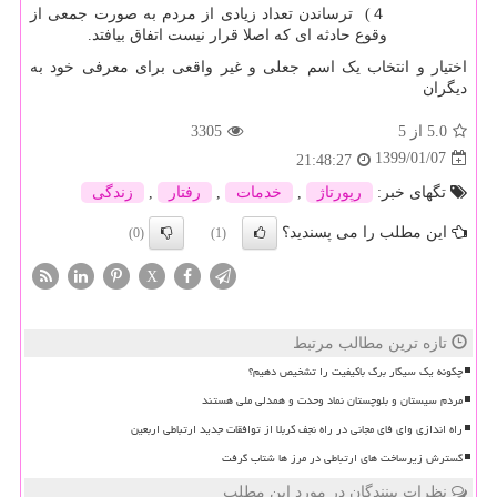
４) ترساندن تعداد زیادی از مردم به صورت جمعی از
وقوع حادثه ای که اصلا قرار نیست اتفاق بیافتد.
اختیار و انتخاب یک اسم جعلی و غیر واقعی برای معرفی خود به
دیگران
5.0
از 5
3305
1399/01/07
21:48:27
تگهای خبر:
رپورتاژ
,
خدمات
,
رفتار
,
زندگی
این مطلب را می پسندید؟
(0)
(1)
X
تازه ترین مطالب مرتبط
چگونه یک سیگار برگ باکیفیت را تشخیص دهیم؟
مردم سیستان و بلوچستان نماد وحدت و همدلی ملی هستند
راه اندازی وای فای مجانی در راه نجف کربلا از توافقات جدید ارتباطی اربعین
گسترش زیرساخت های ارتباطی در مرز ها شتاب گرفت
نظرات بینندگان در مورد این مطلب