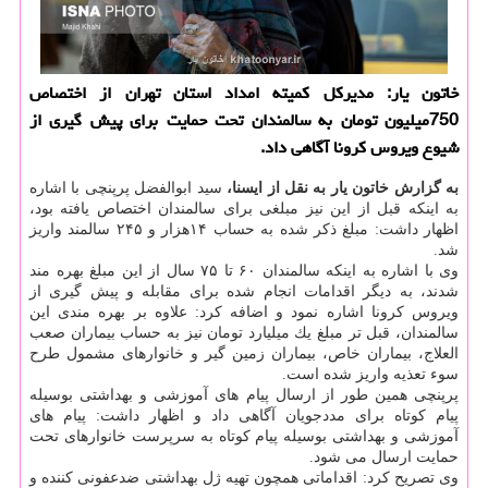
خاتون یار: مدیركل كمیته امداد استان تهران از اختصاص
750میلیون تومان به سالمندان تحت حمایت برای پیش گیری از
شیوع ویروس كرونا آگاهی داد.
به گزارش خاتون یار به نقل از ایسنا،
سید ابوالفضل پرپنچی با اشاره
به اینكه قبل از این نیز مبلغی برای سالمندان اختصاص یافته بود،
اظهار داشت: مبلغ ذكر شده به حساب ۱۴هزار و ۲۴۵ سالمند واریز
شد.
وی با اشاره به اینكه سالمندان ۶۰ تا ۷۵ سال از این مبلغ بهره مند
شدند، به دیگر اقدامات انجام شده برای مقابله و پیش گیری از
ویروس كرونا اشاره نمود و اضافه كرد: علاوه بر بهره مندی این
سالمندان، قبل تر مبلغ یك میلیارد تومان نیز به حساب بیماران صعب
العلاج، بیماران خاص، بیماران زمین گیر و خانوارهای مشمول طرح
سوء تعذیه واریز شده است.
پرپنچی همین طور از ارسال پیام های آموزشی و بهداشتی بوسیله
پیام كوتاه برای مددجویان آگاهی داد و اظهار داشت: پیام های
آموزشی و بهداشتی بوسیله پیام كوتاه به سرپرست خانوارهای تحت
حمایت ارسال می شود.
وی تصریح كرد: اقداماتی همچون تهیه ژل بهداشتی ضدعفونی كننده و