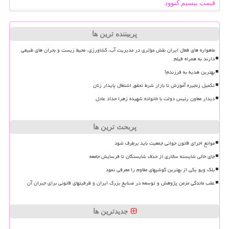
قیمت بیسیم کنوود
پربیننده ترین ها
ماهواره های فعال ایران نقش مؤثری در مدیریت آب، کشاورزی، محیط زیست و بحران های طبیعی
دارند به همراه فیلم
بهترین هدیه به فرزندم!
تکمیل زنجیره آموزش تا بازار شرط تحقق اشتغال پایدار زنان
دیدار معاون رئیس دولت با خانواده شهیده زهرا حداد عادل
پربحث ترین ها
موانع اجرای قانون جوانی جمعیت باید برطرف شود
جای خالی شایسته سالاری از حذف شایستگان تا فرسایش جامعه
بلک ویو یکی از بهترین گوشیهای مقاوم را معرفی نمود
عقب ماندگی مزمن پژوهش و توسعه در صنایع بزرگ ایران و ظرفیتهای قانونی برای جبران آن
جدیدترین ها