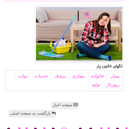
تگهای خاتون یار
بیمار
خانواده
بیماری
پزشك
خدمات
دولت
رپورتاژ
تولید
صفحه اخبار
بازگشت به صفحه اصلی