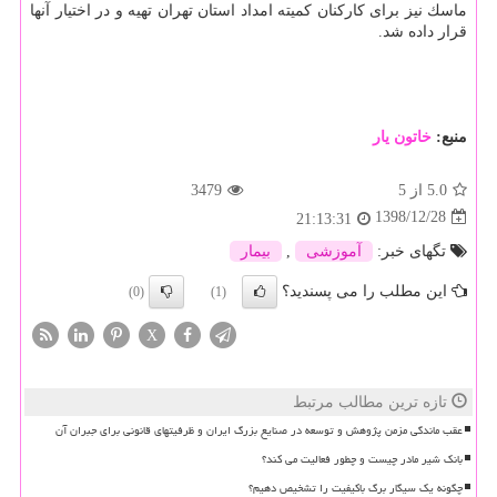
ماسك نیز برای كاركنان كمیته امداد استان تهران تهیه و در اختیار آنها
قرار داده شد.
منبع:
خاتون یار
5.0
از 5
3479
1398/12/28
21:13:31
تگهای خبر:
آموزشی
,
بیمار
این مطلب را می پسندید؟
(0)
(1)
X
تازه ترین مطالب مرتبط
عقب ماندگی مزمن پژوهش و توسعه در صنایع بزرگ ایران و ظرفیتهای قانونی برای جبران آن
بانک شیر مادر چیست و چطور فعالیت می کند؟
چگونه یک سیگار برگ باکیفیت را تشخیص دهیم؟