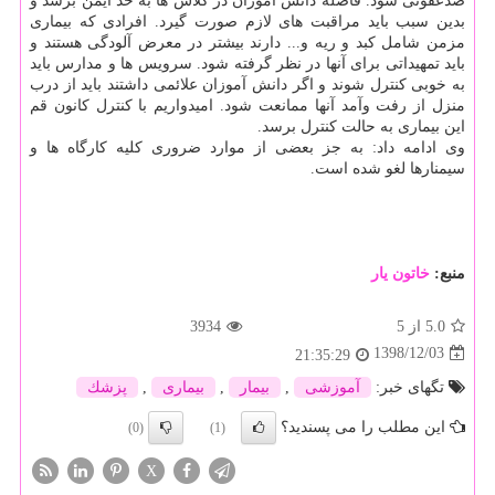
ضدعفونی شود. فاصله دانش آموزان در كلاس ها به حد ایمن برسد و
بدین سبب باید مراقبت های لازم صورت گیرد. افرادی كه بیماری
مزمن شامل كبد و ریه و... دارند بیشتر در معرض آلودگی هستند و
باید تمهیداتی برای آنها در نظر گرفته شود. سرویس ها و مدارس باید
به خوبی كنترل شوند و اگر دانش آموزان علائمی داشتند باید از درب
منزل از رفت وآمد آنها ممانعت شود. امیدواریم با كنترل كانون قم
این بیماری به حالت كنترل برسد.
وی ادامه داد: به جز بعضی از موارد ضروری كلیه كارگاه ها و
سیمنارها لغو شده است.
منبع:
خاتون یار
5.0
از 5
3934
1398/12/03
21:35:29
تگهای خبر:
آموزشی
,
بیمار
,
بیماری
,
پزشك
این مطلب را می پسندید؟
(0)
(1)
X