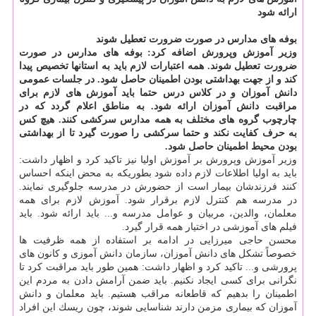
ارائه شود
بوفه های مدارس در صورت ضرورت تعطیل شوند
وزیر آموزش وپرورش اضافه كرد: بوفه های مدارس در صورت
ضرورت تعطیل شوند. همه اعتبارات لازم باید به استانها تخصیص پیدا
كند و از جهت بهداشتی بودن اطمینان حاصل شود. در جلسات عمومی
دانش آموزان و در كلاس درس حتما باید آموزش های لازم برای
مراقبت دانش آموزان ارائه شود. به مناطق اعلام گردد كه در
چارچوب گروه های مختلف به همه مدارس سركشی كنند. هیچ كس
به حرف كفایت نكند و حتما سركشی را صورت گیرد تا از بهداشتی
بودن محیط اطمینان حاصل شود.
وزیر آموزش وپرورش بر آموزش اولیا نیز تاكید كرد و اظهار داشت:
باید به اولیا اطلاعات لازم داده شود بطوریكه به محض اینكه احساس
كنند فرزندشان بیمار است از حضورش در مدرسه جلوگیری نمایند.
در مدرسه هم كنترل لازم برقرار شود. آموزش لازم برای همه
معلمان، والدین، مربیان و عوامل مدرسه و... باید ارائه شود. باید
فیلم های آموزشی در اختیار همه قرار گیرد.
محسن حاجی میرزایی در ادامه بر استفاده از همه ظرفیت ها
خصوصاً تشكل های دانش آموزان، سازمان دانش آموزی و كانون های
پرورشی و... تاكید كرد و اظهار داشت: همین طور باید مراقبت كرد تا
نگرانی برای كسی ایجاد نكنیم. باید ضمن آرامش دادن به مردم این
اطمینان را بدهیم كه قاطعانه مراقب هستیم. باید معلمان و دانش
آموزان كه بیماری مزمن دارند شناسایی شوند، چون ریسك این افراد