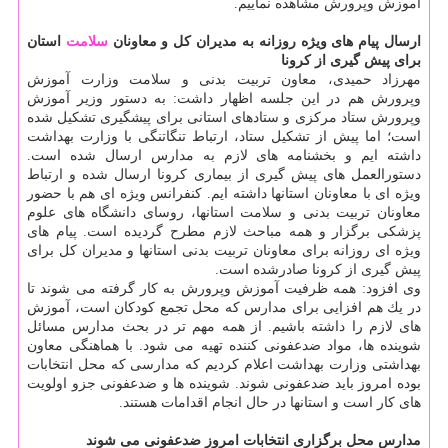
آموزش وپرورش مشاهده نماییم.
ارسال پیام های ویژه روزانه به مدیران كل و معاونان
سلامت
استان
برای پیش گیری از كرونا
مهرزاد حمیدی، معاون تربیت بدنی و سلامت وزارت آموزش
وپرورش هم در این جلسه اظهار داشت: به دستور وزیر آموزش
وپرورش ستاد مركزی و ستادهای استانی برای پیشگیری تشكیل شده
است؛ اما پیش از تشكیل ستاد، ارتباط تنگاتنگی با وزارت بهداشت
داشته ایم و بخشنامه های لازم به مدارس ارسال شده است.
دستورالعمل های پیش گیری از بیماری كرونا ارسال شده و ارتباط
ویژه ای با معاونان استانها داشته ایم. كنفرانس ویژه ای هم با حضور
معاونان تربیت بدنی و سلامت استانها، روسای دانشگاه های علوم
پزشكی برگزار و همه مباحث لازم مطرح گردیده است. پیام های
ویژه ای روزانه برای معاونان تربیت بدنی استانها و مدیران كل برای
پیش گیری از كرونا صادرشده است.
وی افزود: همه ظرفیت آموزش وپرورش به كار گرفته می شوند تا
در یك هم افزایی برای مدارس كه محل تجمع كودكان است، آموزش
های لازم را داشته باشیم. از همه مهم تر در بحث مدارس مسائل
شوینده ها، مواد ضدعفونی كننده تهیه می شود. با هماهنگی معاون
بهداشتی وزارت بهداشت اعلام كردیم كه مدارسی كه محل انتخابات
بوده امروز باید ضدعفونی شوند. شوینده ها و ضدعفونی جزو اولویت
های كار است و استانها در حال انجام اقدامات هستند.
مدارس محل برگزاری انتخابات امروز ضدعفونی می شوند