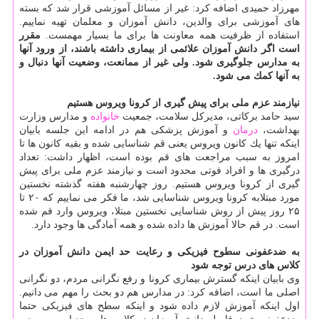
مهرزاد حمیدی اضافه كرد: غیر از مسائل آموزشی قرار شد كه بسته
های آموزشی برای والدین، دانش آموزان و معلمان تهیه نماییم.
استفاده از ظرفیت همه معاونت ها برای ما بسیار مهمست.
مقرر
است اگر دانش آموزان علائمی از بیماری داشته باشند، از ورود آنها
به مدارس جلوگیری شود. ولی غیر از ممانعت، وضعیت آنها دنبال و
به آنها كمك می شود.
نیازمند عزم ملی برای پیش گیری از كرونا ویروس هستیم
سید حامد بركاتی، مدیركل سلامت، جمعیت
خانواده
و مدارس وزارت
بهداشت،
درمان
و آموزش پزشكی هم در ادامه این جلسه بابیان
اینكه تنها یك كانون ویروس یعنی قم شناسایی شده و بقیه كانون ها تا
امروز به سبب مراجعت های قم بوده است، اظهار داشت: تعداد
درگیری ها و افراد فوتی محدود است و نیازمند عزم ملی برای پیش
گیری از كرونا ویروس هستیم. روز چهارشنبه هفته گذشته نخستین
مورد مبتلابه كرونا ویروس شناسایی شد، ما فكر می نماییم كه ۲۰ تا
۲۵ روز پیش از روش شناسایی نخستین مبتلا، ویروس وارد قم شده
است. در قم حالا آموزش ها داده شده و همه آمادگی ها وجود دارد.
به ضدعفونی سطوح فیزیكی و رعایت حد ایمن دانش آموزان در
كلاس های درس توجه شود
وی بابیان اینكه گسترش بیماری كرونا و رفع نگرانی مردم، دو نگرانی
اصلی ما است، اضافه كرد: در مدارس هم دو بحث را مهم می دانیم.
اول اینكه آموزش لازم داده شود و اینكه سطح های فیزیكی حتما