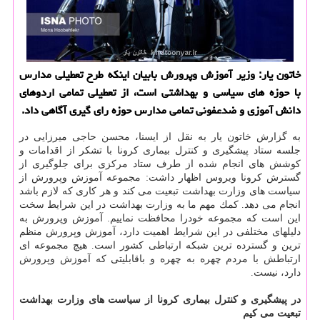
خاتون یار: وزیر آموزش وپرورش بابیان اینكه طرح تعطیلی مدارس
با حوزه های سیاسی و بهداشتی است، از تعطیلی تمامی اردوهای
دانش آموزی و ضدعفونی تمامی مدارس حوزه رای گیری آگاهی داد.
به گزارش خاتون یار به نقل از ایسنا، محسن حاجی میرزایی در
جلسه ستاد پیشگیری و كنترل بیماری كرونا با تشكر از اقدامات و
كوشش های انجام شده از طرف ستاد مركزی برای جلوگیری از
گسترش كرونا ویروس اظهار داشت: مجموعه آموزش وپرورش از
سیاست های وزارت بهداشت تبعیت می كند و هر كاری كه لازم باشد
انجام می دهد. كمك مهم ما به وزارت بهداشت در این شرایط سخت
این است كه مجموعه خودرا محافظت نماییم. آموزش وپرورش به
دلیلهای مختلفی در این شرایط اهمیت دارد، آموزش وپرورش منظم
ترین و گسترده ترین شبكه ارتباطی كشور است. هیچ مجموعه ای
ارتباطش با مردم چهره به چهره و باقابلیتی كه آموزش وپرورش
دارد، نیست.
در پیشگیری و كنترل بیماری كرونا از سیاست های وزارت بهداشت
تبعیت می كیم