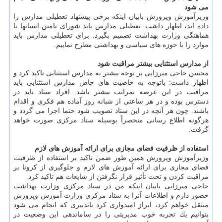
می شود
وزیرآموزش وپرورش بابیان اینكه برخی پیشنهاد تعطیلی مدارس را
داده اند، اظهار داشت: تعطیلی مدارس باید شورای تامین استانها با
هماهنگی وزارت بهداشت تصمیم بگیرد. برای تعطیلی مدارس باید
موارد را با حوزه های سیاسی و بهداشتی مطرح نماییم.
از مدارس استثنایی بیشتر مراقبت شود
محسن حاجی میرزایی بر توجه بیشتر به مدارس استثنایی تاكید كرد و
اظهار داشت: باتوجه به خاصیت های خاص مدارس استثنایی باید
مراقبت در این عرصه بمراتب بیشتر باشد. افراد ستاد باید در
دسترس بوده و در هر ساعتی از شبانه روز آماده هم فكری و اقدام
باشند. چون هر آنچه در این ستاد تصویب شود حتما اجرا می گردد و
هرگونه اطلاع رسانی منحصراً بوسیله ستاد مركزی صورت خواهد
گرفت.
استفاده از ظرفیت فضای مجازی برای ارائه آموزش های لازم
وزیرآموزش وپرورش همین طور ضمن تاكید بر استفاده از ظرفیت
فضای مجازی برای ارائه آموزش های لازم و جلوگیری از كرونا بر
مراقبت كردن و تحت تأثیر قرار نگرفتن از شایعات هم تاكید كرد.
حاجی میرزایی بابیان اینكه من در ستاد مركزی وزارت بهداشت
حضور دارم و اطلاعات آنرا به ستاد مركزی وزارت آموزش وپرورش
منتقل خواهم كرد، ابراز امیدواری كرد باتدبیری كه انجام می شود
بتوانیم یك تجربه خوب مدیریتی را در ساماندهی این وضعیت در