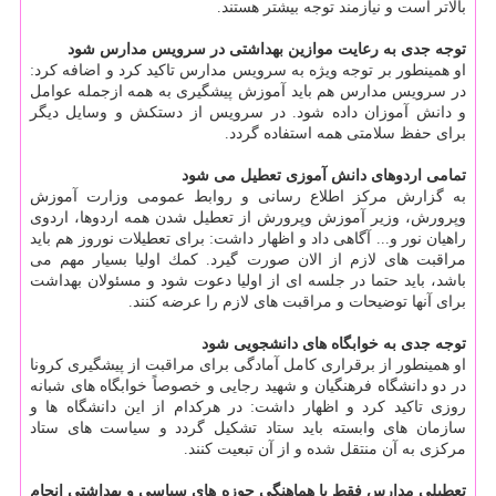
بالاتر است و نیازمند توجه بیشتر هستند.
توجه جدی به رعایت موازین بهداشتی در سرویس مدارس شود
او همینطور بر توجه ویژه به سرویس مدارس تاكید كرد و اضافه كرد:
در سرویس مدارس هم باید آموزش پیشگیری به همه ازجمله عوامل
و دانش آموزان داده شود. در سرویس از دستكش و وسایل دیگر
برای حفظ سلامتی همه استفاده گردد.
تمامی اردوهای دانش آموزی تعطیل می شود
به گزارش مركز اطلاع رسانی و روابط عمومی وزارت آموزش
وپرورش، وزیر آموزش وپرورش از تعطیل شدن همه اردوها، اردوی
راهیان نور و... آگاهی داد و اظهار داشت: برای تعطیلات نوروز هم باید
مراقبت های لازم از الان صورت گیرد. كمك اولیا بسیار مهم می
باشد، باید حتما در جلسه ای از اولیا دعوت شود و مسئولان بهداشت
برای آنها توضیحات و مراقبت های لازم را عرضه كنند.
توجه جدی به خوابگاه های دانشجویی شود
او همینطور از برقراری كامل آمادگی برای مراقبت از پیشگیری كرونا
در دو دانشگاه فرهنگیان و شهید رجایی و خصوصاً خوابگاه های شبانه
روزی تاكید كرد و اظهار داشت: در هركدام از این دانشگاه ها و
سازمان های وابسته باید ستاد تشكیل گردد و سیاست های ستاد
مركزی به آن منتقل شده و از آن تبعیت كنند.
تعطیلی مدارس فقط با هماهنگی حوزه های سیاسی و بهداشتی انجام