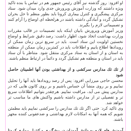
او افزود: روز گذشته نیز آقای رئیس جمهور هم در تماس با بنده تاكید
ویژه داشتند كه وزارت آموزش وپرورش جدی وارد میدان شود. ستاد
مركزی پیشگیری و كنترل بیماری كرونا باید بطور منظم تا حل بحران
تشكیل گردد و آمادگی داشته باشند در هرلحظه ای اوضاع را آرام كنند
و تصمیماتی لازم را بگیرند.
وزیر آموزش وپرورش بابیان اینكه باید تصمیمات در قالب مقررات
وزارت بهداشت اتخاذ شود، اظهار داشت: رصد دقیق شرایط و اوضاع
نخستین اولویت این ستاد است. باید در سریع ترین زمان ممكن از
رویدادها اطلاع یابیم و اطلاعات باید در كمترین زمان ممكن از منطقه
به استان و از استان به ستاد مركزی منتقل شود. متناظر با آن ستاد
باید در استان و منطقه هم تشكیل گردد و دائماً در ارتباط منظم باشند.
از تك تك مدارس سركشی و از بهداشتی بودن آنها اطمینان حاصل
شود
محسن حاجی میرزایی افزود: پس از رصد رویدادها باید آنها را تحلیل
نماییم و بر روی منشأ آن حساس باشیم و بر روی كانون هایی كه در
مدارس پیش می آید، مراقبت نماییم. هرچقدر بتوانیم اطلاعات سریع
تر و تفصیلی تر از مدارس داشته باشیم واكنش های ما مناسب تر
خواهد شد.
وی تاكید كرد: حتی اگر تك تك مدارس را سركشی نماییم باید مطمئن
شویم كه همه آنها به امكانات لازم بهداشتی و ضدعفونی كننده مجهز
باشند.
آموزش های لازم به دانش آموزان در پیشگیری و كنترل بیماری كرونا