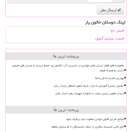
ارسال نظر
لینک دوستان خاتون یار
فیش حج
قیمت بیسیم کنوود
پربیننده ترین ها
ماهواره های فعال ایران نقش مؤثری در مدیریت آب، کشاورزی، محیط زیست و بحران های طبیعی
دارند به همراه فیلم
بهترین هدیه به فرزندم!
تکمیل زنجیره آموزش تا بازار شرط تحقق اشتغال پایدار زنان
دیدار معاون رئیس دولت با خانواده شهیده زهرا حداد عادل
پربحث ترین ها
موانع اجرای قانون جوانی جمعیت باید برطرف شود
جای خالی شایسته سالاری از حذف شایستگان تا فرسایش جامعه