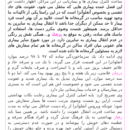
مباحث كنترل بیماری ها و بیماریابی در این مراكز، اظهار داشت:
در
این فصل عمده بیماری هایی كه منتقل می شود، عفونت های حاد
تنفسی و بخصوص آنفلوآنزا است كه در این راستا یكی از تاكیدات ما
وجود تهویه مناسب در گرمخانه ها است. علاوه بر آن بهتر است فرد
بیمار تا حد ممكن از دیگران جدا باشد تا انتقال بیماری به سایرین به
حداقل برسد. همینطور شست وشوی مكرر دست ها، استفاده از
ماسك های ساده، رفتن به موقع به
پزشك
و... همگی نقش پر رنگی
در عدم انتقال بیماری به سایرین دارد. در مورد شیوع سایر بیماری
های عفونی میان افراد ساكن در گرمخانه ها هم تمام سفارش های
لازم به مسئولین گرمخانه ها داده شده است.
وی ادامه داد: یك سرماخوردگی ساده كه ۹۷ تا ۹۸ درصد موارد
آنفلوانزا در این قسمت قرار می گیرند، با یك تب و سرفه حاد و
علائم خفیف بروز می یابد و با استراحت و صرف مایعات گرم و
درمان
علامتی، زیر یك هفته و تا پنج روز بهبود پیدا می كند. اما دو تا
سه درصد موارد، این بیماری تبدیل به یك بیماری شدید و عفونت
شدید تنفسی می شود و خصوصیت اش هم این است كه به بستری
در بیمارستان و خدمات بیمارستانی نیاز دارد.
وی تصریح كرد: پایه اصلی كنترل این بیماری رعایت نكات بهداشتی
است، ازاین رو شست وشوی مرتب دست ها بسیار سفارش می
شود؛ چونكه ویروس آنفلوآنزا از راه دست حداقل می تواند به مدت
نیم ساعت قدرت انتقال عفونت را داشته باشد. بر همین مبنا باید
رفتار
بهداشتی به یك فرهنگ تبدیل گردد و افراد هنگام سرفه و
عطسه دهان خویش را بپوشانند و در صورت عدم دسترسی به
دستمال حتی از آستین لباس خود بهره برده و جلو دهان خویش را