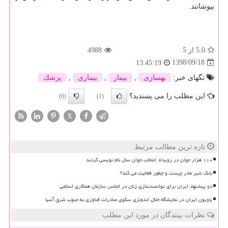
بپوشانند.
5.0
از 5
4988
1398/09/18
13:45:19
تگهای خبر:
بهسازی
,
بیمار
,
بیماری
,
پزشك
این مطلب را می پسندید؟
(0)
(1)
X
تازه ترین مطالب مرتبط
۱۱۰ هزار جوان در رویداد انتخاب جوان سال نام نویسی کردند
بانک شیر مادر چیست و چطور فعالیت می کند؟
دو پیشنهاد ایران برای توانمندسازی زنان در اجلاس سازمان همکاری اسلامی
پاویون ایران در نمایشگاه حلال اندونزی سکوی صادرات فناوری به جنوب شرق آسیا
نظرات بینندگان در مورد این مطلب