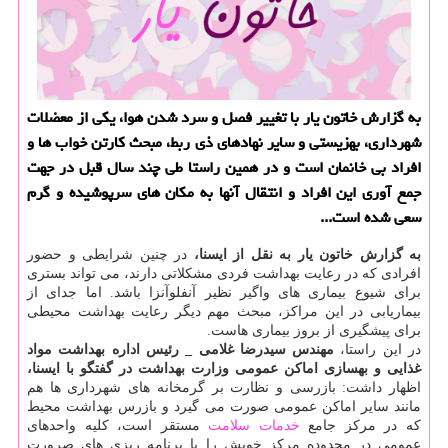
به گزارش خاتون یار با تغییر فصل و سرد شدن هوا، یكی از معضلات
شهرداری، بهزیستی و سایر نهادهای ذی ربط، مبحث كارتن خواب ها و
افراد بی خانمان است و در همین راستا طی چند سال قبل در جهت
جمع آوری این افراد و انتقال آنها به مكان های سرپوشیده و گرم
سعی شده است...
به گزارش خاتون یار به نقل از ایسنا،
در چنین شرایطی و حضور
افرادی كه در رعایت بهداشت فردی مشكلاتی دارند، می تواند بستری
برای شیوع بیماری های واگیر نظیر آنفلوآنزا باشد. اما جدای از
بیماریابی در این مراكز، مبحث مهم دیگر رعایت بهداشت محیطی
برای پیشگیری از بروز بیماری هاست.
در این راستا،
مهندس سیدرضا غلامی _ رئیس اداره بهداشت مواد
غذایی و بهسازی اماكن عمومی وزارت بهداشت در گفتگو با ایسنا،
اظهار داشت: بازرسی و نظارت بر گرمخانه های شهرداری ها هم
مانند سایر اماكن عمومی صورت می گیرد و بازرس بهداشت محیط
كه در مركز جامع
خدمات
سلامت
مستقر است، كلیه واحدهای
عمومی در محدوده مركز خویش را با برنامه ریزی های صرورت