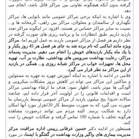
گرفته بدون آنكه هیچگونه تفاوتی بین مراكز قائل باشد، انجام می
دهد.
وی با اشاره به اینكه برخی مراكز عمومی مانند نانوایی ها، مراكز
نگهداری از سالمندان و معلولان، مراكز بین راهی، گرمخانه ها و...
نسبت به سایر مراكز حساس تر هستند، افزود: در اینگونه مراكز تعدد
بازدید داریم. طبق انتظارات ما و برنامه ریزی های صورت گرفته در
نظر داریم هر فصل از مراكز عمومی بازدید به عمل آوریم اما،
مراكز
ویژه مانند اماكنی كه نام برده شد به جای هر فصل هر 45 روز یكبار و
یا یك ماه یكبار بازدیدهای خویش را انجام می دهیم. مدیریت پسماند
مراكز، رعایت بهداشت سرویس های بهداشتی، نظارت بر آب، تهویه
محل ها، تجهیزات خواب در مراكز شبانه روزی و... همگی در بازدید
از این مراكز مد نظر قرار می گیرد.
غلامی در ادامه با اشاره به اینكه آموزش چهره به چهره به مسئولین
و ساكنین این مراكز می تواند در كاهش بروز مشكلات میكروبی و
آلودگی ها موثر باشد، اظهار نمود: هدف ما ارتقاء بهداشتی مراكز
است و اقدامات قانونی را در اولویت آخر قرار داده ایم، چنانچه
سالانه حدودا پنج میلیون بازدید از مراكز عمومی توسط بازرسان ما
صورت می گیرد كه به صورت متوسط كار 120هزار مورد آنها امكان
دارد به شكایت برسد. البته مردم می توانند درصورت مشاهده
هرگونه تخلف با شماره 190 تماس گرفته و شكایات خویش را ثبت
كنند.
همینطور در ادامه دكتر
حسین عرفانی_رییس اداره مراقبت مركز
مدیریت بیماری های واگیر وزارت بهداشت در گفتگو با ایسنا،
در مورد