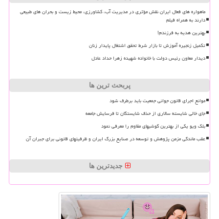
ماهواره های فعال ایران نقش مؤثری در مدیریت آب، کشاورزی، محیط زیست و بحران های طبیعی
دارند به همراه فیلم
بهترین هدیه به فرزندم!
تکمیل زنجیره آموزش تا بازار شرط تحقق اشتغال پایدار زنان
دیدار معاون رئیس دولت با خانواده شهیده زهرا حداد عادل
پربحث ترین ها
موانع اجرای قانون جوانی جمعیت باید برطرف شود
جای خالی شایسته سالاری از حذف شایستگان تا فرسایش جامعه
بلک ویو یکی از بهترین گوشیهای مقاوم را معرفی نمود
عقب ماندگی مزمن پژوهش و توسعه در صنایع بزرگ ایران و ظرفیتهای قانونی برای جبران آن
جدیدترین ها