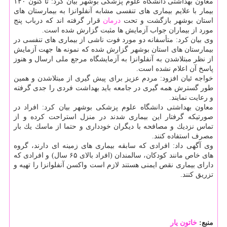
معاون بهداشتی دانشگاه علوم پزشكی بوشهر بیان كرد: تا كنون ۱۴۰
بیمار با علایم بیماری های تنفسی مشابه آنفلوانزا به بیمارستان های
استان بوشهر بازگشت و تحت
درمان
قرار گرفته اند كه درباب پنج
مورد از بیماران جواب آزمایش ها مثبت گزارش شده است.
وی بیان كرد: متأسفانه دو مورد فوت ناشی از بیماری های تنفسی در
بیمارستان های استان بوشهر گزارش شده كه نمونه ها جهت آزمایش
از نظر مبتلاشدن به آنفلوانزا به آزمایشگاه مرجع ملی ارسال و هنوز
پاسخ آن اعلام نشده است.
خواجه ئیان افزود: مردم عزیز برای پیش گیری از مبتلاشدن و همین
طور گسترش همه گیری در جامعه باید بهداشت فردی را جدی گرفته
و رعایت نمایند.
معاون بهداشتی دانشگاه علوم پزشكی بوشهر بیان كرد: افراد در
صورتیكه گرفتار این بیماری شدند در منزل استراحت كرده و از
تماس نزدیك و مصافحه با دیگران خودداری و حتما از ماسك یك بار
مصرف استفاده كنند.
وی آگهی داد: افرادی كه سابقه بیماری های زمینه ای دارند، گروه
های خاص مانند كودكان، سالمندان (افراد بالای ۶۵ سال) و افرادی كه
دارای بیماری نقص ایمنی هستند لازم است واكسن آنفلوانزا را تهیه و
تزریق كنند.
منبع:
خاتون یار