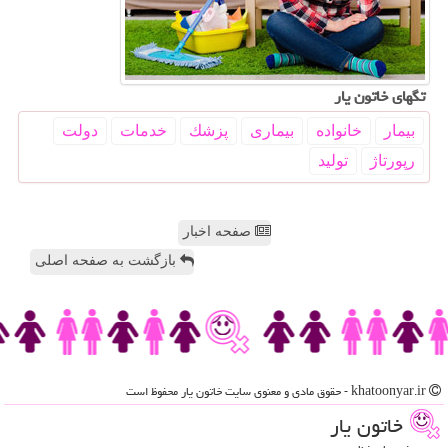
تگهای خاتون یار
بیمار
خانواده
بیماری
پزشك
خدمات
دولت
رپورتاژ
تولید
صفحه اخبار
بازگشت به صفحه اصلی
khatoonyar.ir - حقوق مادی و معنوی سایت خاتون یار محفوظ است
خاتون یار