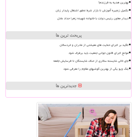
بهترین هدیه به فرزندم!
تکمیل زنجیره آموزش تا بازار شرط تحقق اشتغال پایدار زنان
دیدار معاون رئیس دولت با خانواده شهیده زهرا حداد عادل
پربحث ترین ها
تاکید بر اجرای حمایت های معیشتی از مادران و خردسالان
موانع اجرای قانون جوانی جمعیت باید برطرف شود
جای خالی شایسته سالاری از حذف شایستگان تا فرسایش جامعه
بلک ویو یکی از بهترین گوشیهای مقاوم را معرفی نمود
جدیدترین ها