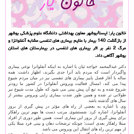
خاتون یار: ایسنا/بوشهر معاون بهداشتی دانشگاه علوم پزشكی بوشهر
از بازگشت 140 بیمار با علایم بیماری های تنفسی مشابه آنفلوانزا و
مرگ 2 نفر بر اثر بیماری های تنفسی در بیمارستان های استان
بوشهر آگاهی داد.
دكتر عبدالمحمد خواجه ئیان با اشاره به اینكه آنفلوانزا نوعی بیماری
واگیردار است كه مردم باید آنرا جدی بگیرند، اظهار داشت: همه
ساله با آغاز فصل پاییز بیماری های تنفسی نیز در میان مردم شیوع
پیدا می كند، امسال فعالیت ویروس آنفلوانزا در كشور ما زودتر
شروع شده و به تبع آن پیش بینی می شود كه طول مدت شیوع نیز
طولانی تر شده و همین طور شدت بیماری زایی ویروس بیشتر از
سال های گذشته باشد.
وی با اشاره به بعضی از راه های مؤثر در پیش گیری از بروز
آنفلوانزا، اشاره كرد: شستشوی مرتب دست ها مهم ترین راهكار
برای پیش گیری از بروز این بیماری است. همین طور دوری از افراد
مبتلا راهكار بعدی است؛ چونكه ترشحات دهان و بینی فرد مبتلا یكی
از مهم ترین راه های انتقال این ویروس می باشد.