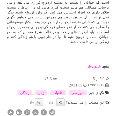
است كه جوانان را نسبت به مسئله ازدواج فراری می دهد و می
ترساند. مسائلی هم مانند سخت گیری هایی كه در ارتباط با مبحث
طلاق داریم كه افراد احساس می كنند اگر وارد ازدواج شدند دیگر
نمی توانند از آن بیرون بروند هم همچنین است. می خواهم بگویم
دوستانی كه خیلی دغدغه ازدواج دارند هر چند وقت یكبار موضوعاتی
را مطرح می كنند كه از نظر فضای فرهنگی و روانی به ضرر ازدواج
است. ما باید ازدواج های راحت و در قالب شرع مقدس كه به نفع
جوانان است را ترویج دهیم تا آنها در چارچوبی با هم زندگی كنند و
زندگی آرامی داشته باشند.
منبع:
خاتون یار
5.0
از 5
4713
1398/08/15
20:11:05
تگهای خبر:
آموزشی
,
خانواده
,
زنان
,
زندگی
این مطلب را می پسندید؟
(0)
(1)
X