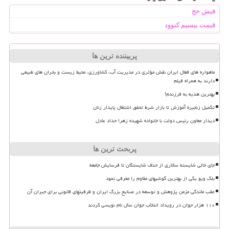
فیش حج
قیمت بیسیم کنوود
پربیننده ترین ها
ماهواره های فعال ایران نقش مؤثری در مدیریت آب، کشاورزی، محیط زیست و بحران های طبیعی
دارند به همراه فیلم
بهترین هدیه به فرزندم!
تکمیل زنجیره آموزش تا بازار شرط تحقق اشتغال پایدار زنان
دیدار معاون رئیس دولت با خانواده شهیده زهرا حداد عادل
پربحث ترین ها
جای خالی شایسته سالاری از حذف شایستگان تا فرسایش جامعه
بلک ویو یکی از بهترین گوشیهای مقاوم را معرفی نمود
عقب ماندگی مزمن پژوهش و توسعه در صنایع بزرگ ایران و ظرفیتهای قانونی برای جبران آن
۱۱۰ هزار جوان در رویداد انتخاب جوان سال نام نویسی کردند