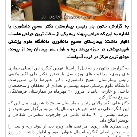
به گزارش خاتون یار رئیس بیمارستان دكتر مسیح دانشوری با
اشاره به این كه جراحی پیوند ریه یكی از سخت ترین جراحی هاست،
اظهار داشت: بیمارستان مسیح دانشوری دانشگاه علوم پزشكی
شهیدبهشتی در حوزه پیوند ریه و طول عمر بیماران بعد از پیوند،
موفق ترین مركز در غرب آسیاست.
به گزارش خاتون یار به نقل از ایسنا، نهمین كنگره بین المللی بیماری
های ریوی، مراقبت های ویژه سل با حضور دكتر علی اكبر ولایتی
رئیس بیمارستان مسیح دانشوری، دكتر علیرضا زالی سرپرست
دانشگاه علوم پزشكی شهید بهشتی و تعدادی از محققان و متخصصان
داخلی و خارجی بامداد امروز ۲۰ مهرماه در بیمارستان فرهیختگان
شروع به كار كرد.
دكتر علی اكبر ولایتی رئیس بیمارستان مسیح دانشوری با بیان این كه
این كنگره طی دو دهه اخیر هر دو سال یك مرتبه برگزار می شود، از
عرضه بیشتر از ۹۰ مقاله علمی در چارچوب سخنرانی شفاهی و
پوستر اطلاع داد.
وی بیماری های ریوی، مراقبت های ویژه بعد از پیوند ریه و سل را
سه محور اصلی كنگره امسال عنوان نمود و اظهار داشت: در روز