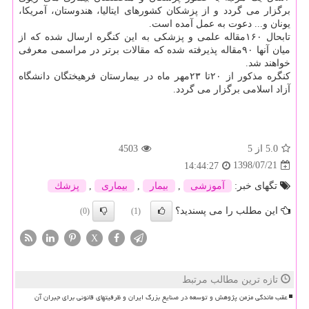
برگزار می گردد و از پزشكان كشورهای ایتالیا، هندوستان، آمریكا،
یونان و... دعوت به عمل آمده است.
تابحال ۱۶۰مقاله علمی و پزشكی به این كنگره ارسال شده كه از
میان آنها ۹۰مقاله پذیرفته شده كه مقالات برتر در مراسمی معرفی
خواهند شد.
كنگره مذكور از ۲۰تا ۲۳مهر ماه در بیمارستان فرهیختگان دانشگاه
آزاد اسلامی برگزار می گردد.
5.0
از 5
4503
1398/07/21
14:44:27
تگهای خبر:
آموزشی
,
بیمار
,
بیماری
,
پزشك
این مطلب را می پسندید؟
(0)
(1)
X
تازه ترین مطالب مرتبط
عقب ماندگی مزمن پژوهش و توسعه در صنایع بزرگ ایران و ظرفیتهای قانونی برای جبران آن