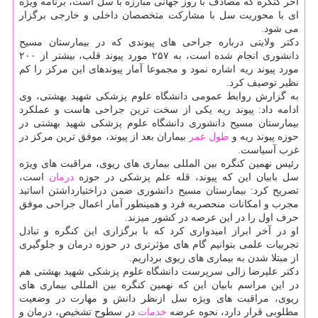
آخر كنگره كه مصادف با روز جهانی مبارزه با سل است، برنامه ویژه
ای با محوریت سل با مشاركت متخصصان داخلی و خارجی برگزار
می شود.
دكتر ولایتی درباره جراحی های پیوندی كه در بیمارستان مسیح
دانشوری انجام شده است، به ۲۵۷ مورد پیوند قلب، بیشتر از ۲۰۰
مورد پیوند ریه اشاره نمود و مجموعا آمار پیوندهای این مركز را كم
نظیر توصیف كرد.
به گزارش روابط عمومی دانشگاه علوم پزشكی شهید بهشتی، وی
ادامه داد: پیوند ریه یكی از سخت ترین جراحی هاست و عملكرد
بیمارستان مسیح دانشوری دانشگاه علوم پزشكی شهید بهشتی در
حوزه پیوند ریه و
طول عمر
بیماران بعد از پیوند، موفق ترین مركز در
غرب آسیاست.
رئیس نهمین كنگره بین المللی بیماری های ریوی، مراقبت های ویژه
سل بابیان این كه پیوند، قله علم پزشكی در حوزه
درمان
است،
تصریح كرد: بیمارستان مسیح دانشوری ضمن دراختیارداشتن اساتید
مجرب و امكانات منحصربه فرد و همینطور آمار اعمال جراحی موفق
حرف اول را در این عرصه در كشور میزند.
او در آخر ابراز امیدواری كرد كه با برگزاری این كنگره و تبادل
تجربیات علمی بتوانیم گام های مؤثرتری در حوزه درمان و جلوگیری
از مبتلا شدن به بیماری های ریوی برداریم.
دكتر علیرضا زالی سرپرست دانشگاه علوم پزشكی شهید بهشتی هم
در این مراسم بابیان این كه نهمین كنگره بین المللی بیماری های
ریوی، مراقبت های ویژه سل ازنظر دانش و مهارت در وضعیت
مطلوبی قرار دارد، نحوه عرضه
خدمات
در سطوح تشخیص، درمان و