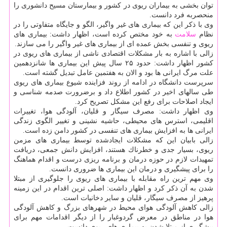
توان بخشی به بیماران ریوی در كشور و بیمارستان مسیح دانشوری را
منحصربه فرد دانست.
وی با ذكر این كه بیماری های غیر واگیر، الگو و جایگاه متفاوتی را در
نظام
سلامت
به خود مختص كرده است، اظهار داشت: بیماری های
ریوی و تنفسی بخش عمده ای از بیماری های غیر واگیر را می سازند.
زالی با اشاره به بار مشكلات اقتصادی ناشی از بیماری های ریوی در
كشور اظهار داشت: حدود ۲۵ سال پیش این بیماری ها شانزدهمین
علت مرگ ایرانی ها بود و الان به هفتمین عامل تبدیل گشته است.
سرپرست دانشگاه در ادامه از روند فزاینده شیوع بیماری های ریوی
طی سالهای اخیر در كشور اطلاع داد و برضرورت صدمه شناسی و
ایجاد اصلاحات برای رفع این مشكل تصریح كرد.
وی اظهار داشت: مصرف سیگار و قلیان، آلودگی هوا، تغییرات
اقلیمی، استرس های محیطی، حاشیه نشینی و تغییر الگوی زندگی
ایرانی ها به افزایش بیماری های تنفسی در كشور دامن زده است.
زالی بابیان این كه مشكلات ایجادشده توسط بیماری های مزمن
ریوی، بسیار جدی و خطرناك هستند، افزایش دانش جمعی، دریافت
تمهیدات لازم در حوزه درمان و برنامه ریزی درست و اقدام هماهنگ
را برای پیشگیری و درمان این بیماری ها ضروری دانست.
وی مهم ترین راه مقابله با بیماری های ریوی را جلوگیری از مبتلا
شدن به آن ذكر كرد و اظهار داشت: اصلی ترین اقدام در این زمینه
پرهیز از مصرف سیگار، قلیان و سایر دخانیات است.
زالی كاهش آلودگی هوای محیط در شهرهای بزرگ و كاهش آلودگی
هوا در مناطق در معرض گردوغبار را از دیگر اقدامات مهم برای
پیشگیری از مبتلا شدن به بیماری های ریوی دانست.