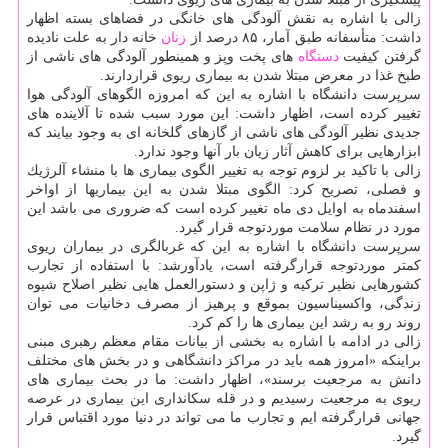
زالی با اشاره به نقش آلودگی های خانگی در فضاهای بسته اظهار
داشت: متأسفانه طبق آمار، ۸۵ درصد از
زنان
خانه دار به علت نادیده
گرفتن كیفیت
دستگاه
های پخت وپز و همینطور آلودگی های ناشی از
طبخ غذا در معرض مبتلا شدن به بیماری ریوی قراردارند.
سرپرست دانشگاه با اشاره به این كه امروزه الگوهای آلودگی هوا
تغییر كرده است، اظهار داشت: این مورد سبب شده تا آلاینده های
جدیدی نظیر آلودگی های ناشی از گازهای گلخانه ای به وجود بیایند كه
ابزارهایی برای كاهش آثار زیان بار آنها وجود ندارد.
زالی با تاكید بر لزوم توجه به تغییر الگوی بیماری ها با منشاء آلرژیك
و فصلی، تصریح كرد: الگوی مبتلا شدن به این بیماریها از اواخر
اسفندماه به اوایل دی ماه تغییر كرده است كه ضروری می باشد این
مورد در نظام سلامت موردتوجه قرار گیرد.
سرپرست دانشگاه با اشاره به این كه غربالگری در بیماران ریوی
كمتر موردتوجه قرارگرفته است، یادآورشد: با استفاده از تجارب
كشورهایی نظیر تركیه و ژاپن و دستورالعمل هایی نظیر اصلاح شیوه
زندگی، واكسیناسیون بموقع و پرهیز از مصرف دخانیات می توان
روند رو به رشد این بیماری ها را كم كرد.
زالی در ادامه با اشاره به بخشی از بیانات مقام معظم رهبری مبنی
براینكه «امروز همه باید در مراكز دانشگاهی و در بخش های مختلف
دانش به مرجعیت برسند»، اظهار داشت: ما در بحث بیماری های
ریوی به مرجعیت رسیدیم و در قله سكانداری این بیماری در عرصه
جهانی قرارگرفته ایم و تجارب ما می تواند در دنیا مورد اقتباس قرار
گیرد.