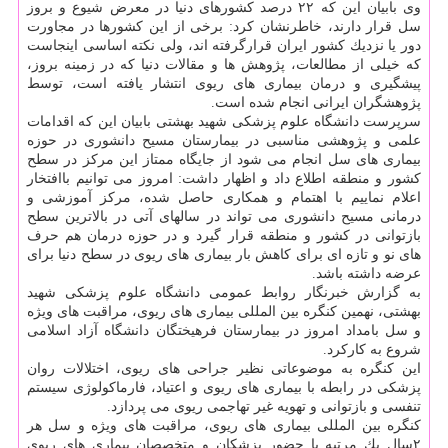
وی بابیان این كه ۲۲ درصد كشورهای دنیا در معرض شیوع و بروز
سل قرار دارند، خاطرنشان كرد: برخی از این كشورها در مجاورت
دور یا نزدیك كشور ایران قرارگرفته اند، ولی نكته اساسی اینجاست
كه خیلی از مطالعات، پژوهش ها و مقالات دنیا كه در زمینه بروز،
پیشگیری و درمان بیماری های ریوی انتشار یافته است، توسط
پژوهشگران ایرانی انجام شده است.
سرپرست دانشگاه علوم پزشكی شهید بهشتی بابیان این كه اقدامات
علمی و پژوهشی مناسبی در بیمارستان مسیح دانشوری در حوزه
بیماری های سل انجام می شود از جایگاه ممتاز این مركز در سطح
كشور و منطقه اطلاع داد و اظهار داشت: امروز می توانیم باافتخار
اعلام نماییم با اهتمام و همكاری حاصل شده، مركز آموزشی و
درمانی مسیح دانشوری می تواند در سالهای آتی در بالاترین سطح
بازتوانی در كشور و منطقه قرار گیرد و در حوزه درمان هم حرف
های نو و تازه ای برای كاهش بار بیماری های ریوی در سطح دنیا برای
عرضه داشته باشد.
به گزارش خبرنگار روابط عمومی دانشگاه علوم پزشكی شهید
بهشتی، نهمین كنگره بین المللی بیماری های ریوی، مراقبت های ویژه
و سل بامداد امروز در بیمارستان فرهیختگان دانشگاه آزاد اسلامی
شروع به كاركرد.
این كنگره به موضوعاتی نظیر جراحی های ریوی، اختلالات روان
پزشكی در رابطه با بیماری های ریوی و اعتیاد، فارماكولوژی سیستم
تنفسی و بازتوانی و تهویه غیر تهاجمی ریوی می پردازد.
كنگره بین المللی بیماری های ریوی، مراقبت های ویژه و سل هر
۲سال یك مرتبه با حضور پزشكان و متخصصان بیماری های ریوی