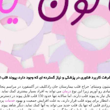
شرفت كاربرد فناوری در پزشكی و نیاز گسترده ای كه وجود دارد، پیوند قلب ت
ستیون وستبای' جراح قلب بیمارستان جان رادكلیف در آكسفورد در مراسم پنجا
دی رو آوریم زیرا این نوع
درمان
می تواند به افراد بسیار بیشتری كمك نماید.
 انتظار برای پیوند قلب قرار دارند، به علت افزایش جمعیت و بهبود
خدمات
پزشكی ط
دی این پتانسیل را دارد كه جایگزین خوبی برای پیوند قلب باشد و بتواند به اف