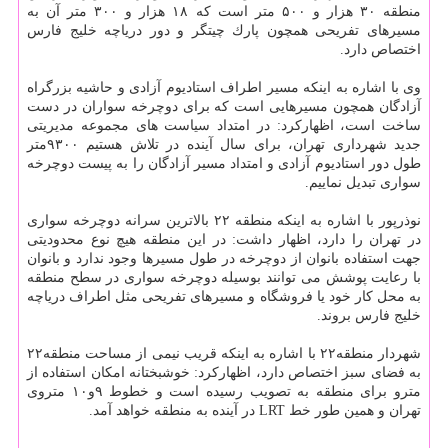
منطقه ۳۰ هزار و ۵۰۰ متر است كه ۱۸ هزار و ۳۰۰ متر آن به
مسیرهای تفریحی همچون پارك چیتگر و دور دریاچه خلیج فارس
اختصاص دارد.
وی با اشاره به اینكه مسیر اطراف استادیوم آزادی و حاشیه بزرگراه
آزادگان همچون مسیرهایی است كه برای دوچرخه سواران در دست
ساخت است، اظهاركرد: در امتداد سیاست های مجموعه مدیریتی
جدید شهرداری تهران، برای سال آینده در تلاش هستیم ۹۳۰۰متر
طول دور استادیوم آزادی و امتداد مسیر آزادگان را به پیست دوچرخه
سواری تبدیل نماییم.
نوذرپور با اشاره به اینكه منطقه ۲۲ بالاترین سرانه دوچرخه سواری
در تهران را دارد، اظهار داشت: در این منطقه هیچ نوع محدودیتی
جهت استفاده بانوان از دوچرخه در طول مسیرها وجود ندارد و بانوان
با رعایت پوشش می توانند بوسیله دوچرخه سواری در سطح منطقه
به محل كار خود یا فروشگاه و مسیرهای تفریحی مثل اطراف دریاچه
خلیج فارس بروند.
شهردار منطقه۲۲ با اشاره به اینكه قریب نیمی از مساحت منطقه۲۲
به فضای سبز اختصاص دارد، اظهاركرد: خوشبختانه امكان استفاده از
مترو برای منطقه به تصویب رسیده است و خطوط ۹و۱۰ متروی
تهران و همین طور خط LRT در آینده به منطقه خواهد آمد.