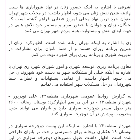
اشرفی با اشاره به اینكه حضور زنان در نهاد شورایاری ها سبب
نهادینه شدن نقش زنان می شود، اظهار داشت: در محلات شهر تهران
بعنوان خرد ترین نهاد محلی امروز فضایی فراهم گشته است كه
نخبگان، زنان و جوانان با حضور موثر و مستمر خود تلاش هایی در
جهت ایفای نقش و مسئولیت همه مردم شهر تهران می كنند.
وی با اشاره به اینكه تهران زنانه شده است، اظهاركرد: زنان از
بهترین برنامه ریزان هستند و از شما بانوان برای مشاركت در
مدیریت شهری و برنامه ریزی برای شهر دعوت می كنم.
معاون برنامه ریزی، توسعه شهری و امور شورای شهرداری تهران با
اشاره به اینكه خیلی از مشكلات شهر به دست خود شهروندان حل
می شود، اظهار داشت: از تمامی پیشنهادات و نظرات شما
شهروندان در حل مشكلات شهر استفاده می نماییم.
به گزارش روابط عمومی شهرداری منطقه۲۲، علی نوذرپور -
شهردار منطقه۲۲ - در این مراسم اظهاركرد: بوستان ریحانه ۲۶۰۰
متر طول مسیر دوچرخه سواری دارد و بانوان می توانند بدون
محدودیت پوشش در آن دوچرخه سواری كنند.
شهردار منطقه۲۲ با اشاره به اینكه این پیست دوچرخه سواری در
بوستان ۱۸ هكتاری ریحانه برای دسترسی راحت تر بانوان طراحی
شده است، اظهار داشت: طول مسیرهای دوچرخه سواری در این