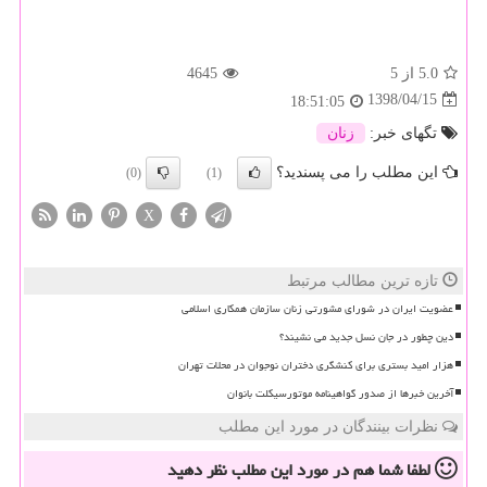
5.0
از 5
4645
1398/04/15
18:51:05
تگهای خبر:
زنان
این مطلب را می پسندید؟
(0)
(1)
X
تازه ترین مطالب مرتبط
عضویت ایران در شورای مشورتی زنان سازمان همکاری اسلامی
دین چطور در جان نسل جدید می نشیند؟
هزار امید بستری برای کنشگری دختران نوجوان در محلات تهران
آخرین خبرها از صدور گواهینامه موتورسیکلت بانوان
نظرات بینندگان در مورد این مطلب
لطفا شما هم
در مورد این مطلب
نظر دهید