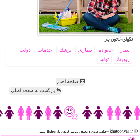
تگهای خاتون یار
بیمار
خانواده
بیماری
پزشك
خدمات
دولت
رپورتاژ
تولید
صفحه اخبار
بازگشت به صفحه اصلی
khatoonyar.ir - حقوق مادی و معنوی سایت خاتون یار محفوظ است