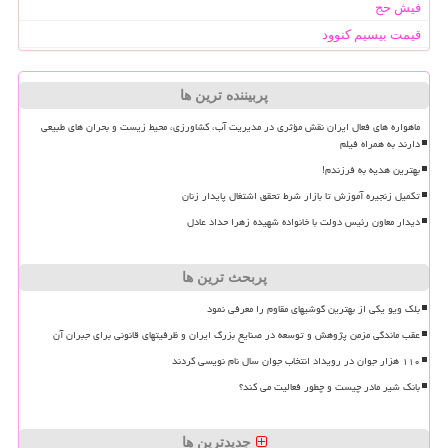
فیش حج
قیمت بیسیم کنوود
پربیننده ترین ها
ماهواره های فعال ایران نقش مؤثری در مدیریت آب، کشاورزی، محیط زیست و بحران های طبیعی
دارند به همراه فیلم
بهترین هدیه به فرزندم!
تکمیل زنجیره آموزش تا بازار شرط تحقق اشتغال پایدار زنان
دیدار معاون رئیس دولت با خانواده شهیده زهرا حداد عادل
پربحث ترین ها
بلک ویو یکی از بهترین گوشیهای مقاوم را معرفی نمود
عقب ماندگی مزمن پژوهش و توسعه در صنایع بزرگ ایران و ظرفیتهای قانونی برای جبران آن
۱۱۰ هزار جوان در رویداد انتخاب جوان سال نام نویسی کردند
بانک شیر مادر چیست و چطور فعالیت می کند؟
جدیدترین ها