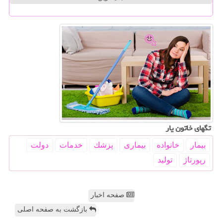
تگهای خاتون یار
بیمار
خانواده
بیماری
پزشك
خدمات
دولت
رپورتاژ
تولید
صفحه اخبار
بازگشت به صفحه اصلی