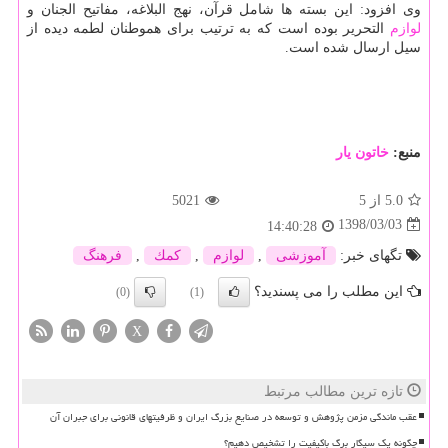
وی افزود: این بسته ها شامل قرآن، نهج البلاغه، مفاتیح الجنان و
لوازم
التحریر بوده است كه به ترتیب برای هموطنان لطمه دیده از
سیل ارسال شده است.
منبع:
خاتون یار
5.0
از 5
5021
1398/03/03
14:40:28
تگهای خبر:
آموزشی
,
لوازم
,
كمك
,
فرهنگ
این مطلب را می پسندید؟
(0)
(1)
X
تازه ترین مطالب مرتبط
عقب ماندگی مزمن پژوهش و توسعه در صنایع بزرگ ایران و ظرفیتهای قانونی برای جبران آن
چگونه یک سیگار برگ باکیفیت را تشخیص دهیم؟