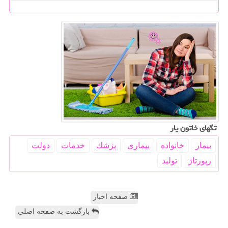
تگهای خاتون یار
بیمار
خانواده
بیماری
پزشك
خدمات
دولت
رپورتاژ
تولید
صفحه اخبار
بازگشت به صفحه اصلی