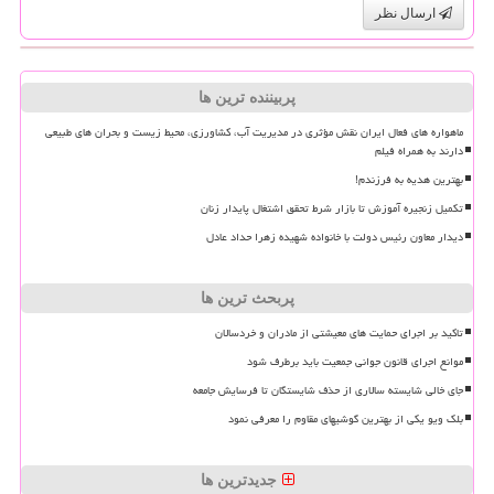
ارسال نظر
پربیننده ترین ها
ماهواره های فعال ایران نقش مؤثری در مدیریت آب، کشاورزی، محیط زیست و بحران های طبیعی
دارند به همراه فیلم
بهترین هدیه به فرزندم!
تکمیل زنجیره آموزش تا بازار شرط تحقق اشتغال پایدار زنان
دیدار معاون رئیس دولت با خانواده شهیده زهرا حداد عادل
پربحث ترین ها
تاکید بر اجرای حمایت های معیشتی از مادران و خردسالان
موانع اجرای قانون جوانی جمعیت باید برطرف شود
جای خالی شایسته سالاری از حذف شایستگان تا فرسایش جامعه
بلک ویو یکی از بهترین گوشیهای مقاوم را معرفی نمود
جدیدترین ها