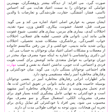
صورت گیرد، می افزاید: از دیدگاه بیشتر پژوهشگران، مهمترین
عواملی كه نوجوانان را به سمت اعتیاد هدایت می كند احساس
ناامنی، فشار، آشفتگی، حقارت، طردشدگی و تعارضات با والدین
است.
ایشان سپس به عوارض اصلی اعتیاد اشاره می كند و می گوید:
سرقت، قتل، فحشا، خشونت، بیكاری، كاهش وزن، سوء تغذیه،
اختلالات كبدی، بیماری های مزمن، بیماری های تنفسی، شیوع عفونت
هایی مانند ایدز، ناتوانی های جنسی، لطمه های عضلانی، اختلالات
خواب، افسردگی، پرخاشگری، مشكلات شدید تحصیلی، اختلالات
روانی شدید مانند بدبینی، خودكشی و از بین رفتن مكانیسم خانواده
از معضلات و مشكلات اصلی اعتیاد میان نوجوانان به حساب می آید.
این دكتری روانشناسی با اشاره به اینكه سوء مصرف مواد مخدر در
دوران نوجوانی به عوامل متعددی مانند كوشش برای كسب هویت
فردی و اجتماعی، لذت جویی، نداشتن اعتماد به نفس و كسب
مهارت
های اجتماعی نوجوانان بستگی دارد، می گوید: میان خودكنترلی و
رفتارهای مخاطره آمیز رابطه مستقیمی وجود دارد.
بنابر اظهارات انزانی رفتارهای مخاطره آمیز در بعضی نوجوانان
بوسیله خاصیت های فردی مانند ناتوانی در تعویق انداختن لذت ها،
عدم تحمل محرومیت و تمایل به رفتارهای مخاطره آمیز مشهود
است و خودكنترلی به تنهایی عامل پیشگیری كننده بسیار قوی برای
مصرف مشروبات الكلی، استعمال سیگار و سو مصرف مواد
محسوب می شود، پس افراد با خودكنترلی كم تمایل زیادی برای
تجربه این هیجانات، بدون توجه به عواقب طولانی مدت آن دارند.