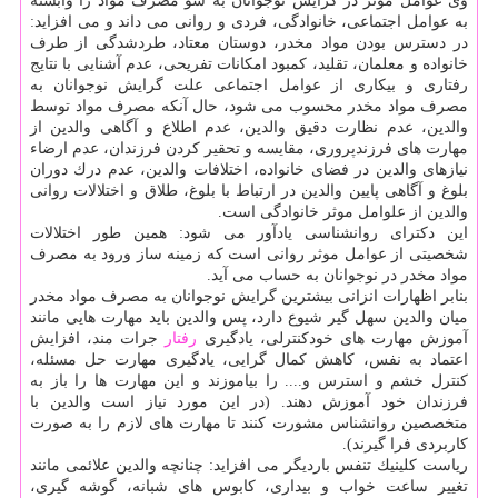
وی عوامل موثر در گرایش نوجوانان به سو مصرف مواد را وابسته
به عوامل اجتماعی، خانوادگی، فردی و روانی می داند و می افزاید:
در دسترس بودن مواد مخدر، دوستان معتاد، طردشدگی از طرف
خانواده و معلمان، تقلید، كمبود امكانات تفریحی، عدم آشنایی با نتایج
رفتاری و بیكاری از عوامل اجتماعی علت گرایش نوجوانان به
مصرف مواد مخدر محسوب می شود، حال آنكه مصرف مواد توسط
والدین، عدم نظارت دقیق والدین، عدم اطلاع و آگاهی والدین از
مهارت های فرزندپروری، مقایسه و تحقیر كردن فرزندان، عدم ارضاء
نیازهای والدین در فضای خانواده، اختلافات والدین، عدم درك دوران
بلوغ و آگاهی پایین والدین در ارتباط با بلوغ، طلاق و اختلالات روانی
والدین از علوامل موثر خانوادگی است.
این دكترای روانشناسی یادآور می شود: همین طور اختلالات
شخصیتی از عوامل موثر روانی است كه زمینه ساز ورود به مصرف
مواد مخدر در نوجوانان به حساب می آید.
بنابر اظهارات انزانی بیشترین گرایش نوجوانان به مصرف مواد مخدر
میان والدین سهل گیر شیوع دارد، پس والدین باید مهارت هایی مانند
آموزش مهارت های خودكنترلی، یادگیری
رفتار
جرات مند، افزایش
اعتماد به نفس، كاهش كمال گرایی، یادگیری مهارت حل مسئله،
كنترل خشم و استرس و.... را بیاموزند و این مهارت ها را باز به
فرزندان خود آموزش دهند. (در این مورد نیاز است والدین با
متخصصین روانشناس مشورت كنند تا مهارت های لازم را به صورت
كاربردی فرا گیرند).
ریاست كلینیك تنفس باردیگر می افزاید: چنانچه والدین علائمی مانند
تغییر ساعت خواب و بیداری، كابوس های شبانه، گوشه گیری،