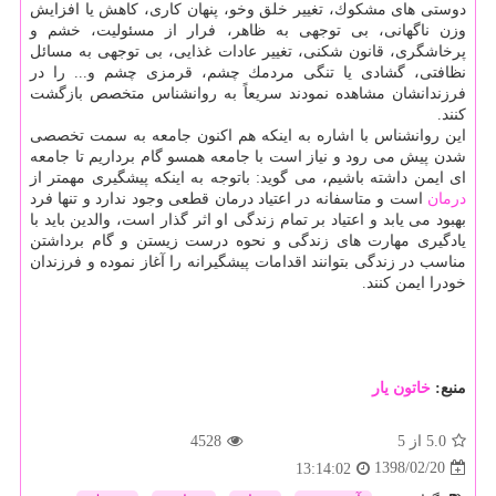
دوستی های مشكوك، تغییر خلق وخو، پنهان كاری، كاهش یا افزایش
وزن ناگهانی، بی توجهی به ظاهر، فرار از مسئولیت، خشم و
پرخاشگری، قانون شكنی، تغییر عادات غذایی، بی توجهی به مسائل
نظافتی، گشادی یا تنگی مردمك چشم، قرمزی چشم و... را در
فرزندانشان مشاهده نمودند سریعاً به روانشناس متخصص بازگشت
كنند.
این روانشناس با اشاره به اینكه هم اكنون جامعه به سمت تخصصی
شدن پیش می رود و نیاز است با جامعه همسو گام برداریم تا جامعه
ای ایمن داشته باشیم، می گوید: باتوجه به اینكه پیشگیری مهمتر از
درمان
است و متاسفانه در اعتیاد درمان قطعی وجود ندارد و تنها فرد
بهبود می یابد و اعتیاد بر تمام زندگی او اثر گذار است، والدین باید با
یادگیری مهارت های زندگی و نحوه درست زیستن و گام برداشتن
مناسب در زندگی بتوانند اقدامات پیشگیرانه را آغاز نموده و فرزندان
خودرا ایمن كنند.
منبع:
خاتون یار
5.0
از 5
4528
1398/02/20
13:14:02