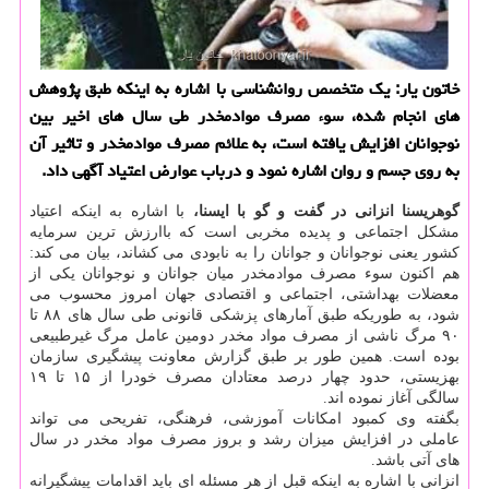
خاتون یار: یك متخصص روانشناسی با اشاره به اینكه طبق پژوهش
های انجام شده، سوء مصرف موادمخدر طی سال های اخیر بین
نوجوانان افزایش یافته است، به علائم مصرف موادمخدر و تاثیر آن
به روی جسم و روان اشاره نمود و درباب عوارض اعتیاد آگهی داد.
گوهریسنا انزانی در گفت و گو با ایسنا،
با اشاره به اینكه اعتیاد
مشكل اجتماعی و پدیده مخربی است كه باارزش ترین سرمایه
كشور یعنی نوجوانان و جوانان را به نابودی می كشاند، بیان می كند:
هم اكنون سوء مصرف موادمخدر میان جوانان و نوجوانان یكی از
معضلات بهداشتی، اجتماعی و اقتصادی جهان امروز محسوب می
شود، به طوریكه طبق آمارهای پزشكی قانونی طی سال های ۸۸ تا
۹۰ مرگ ناشی از مصرف مواد مخدر دومین عامل مرگ غیرطبیعی
بوده است. همین طور بر طبق گزارش معاونت پیشگیری سازمان
بهزیستی، حدود چهار درصد معتادان مصرف خودرا از ۱۵ تا ۱۹
سالگی آغاز نموده اند.
بگفته وی كمبود امكانات آموزشی، فرهنگی، تفریحی می تواند
عاملی در افزایش میزان رشد و بروز مصرف مواد مخدر در سال
های آتی باشد.
انزانی با اشاره به اینكه قبل از هر مسئله ای باید اقدامات پیشگیرانه