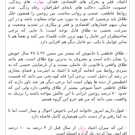
اعتیاد، فقر و بحران های اقتصادی، فقدان
مهارت
های زندگی،
خشونت خانگی، دخالت های نابجای اطرافیان، رفاه زدگی، عدم
روابط عاطفی، جنسی و روانی مناسب بین زوجین را همچون علل
طلاق باید برشمرد كه مورد به مورد می تواند متفاوت باشد و در این
میان سهم فشارهای اقتصادی و فقر و بیكاری در تشدید وضعیت و
سرعت بخشی به طلاق قابل توجه است؛ تا جایی كه برخی
صاحبنظران این عامل را مهم ترین علت قلمداد می كنند و بعضاً هم با
سایر عوامل یا یكی، دو عامل دیگر هم افزایی دارد.
- طلاق عاطفی یا خاموش كه بیشتر بین سنین ۲۲ تا ۳۸ سال خویش
را نشان داده است و معروف به بدترین نوع طلاق است، هم مانند
طلاق واقعی یا قانونی تك عاملی نیست و از نارضایتی جنسی كه به
سردی روابط می انجامد گرفته تا اعتیاد به اینترنت و فضای مجازی
در رشد آن دخیل است. برخی آنرا قله كوه یخی می دانند كه قسمت
اعظمش از دیده ها پنهان است اما برخی دیگر هر چند باور دارند كه
طلاق عاطفی حتماً شیوعی بیشتر از طلاق واقعی دارد ولی این كه
حدود ۷۰ درصد زوجین ایرانی با این چالش مواجه باشند را نزدیك به
واقعیت نمی دانند كه من هم جزو این گروه هستم.
- قبول داریم امروز خانواده ایرانی ناخوش احوال و بیمار است اما تا
به كما رفتن و از دست دادن هوشیاری كامل فاصله دارد.
- این كه میزان اعتیاد
زنان
از سال قبل از ۴ درصد به ۱۰ درصد
افزایش پیدا كرده، یك گزاره اشتباه است.