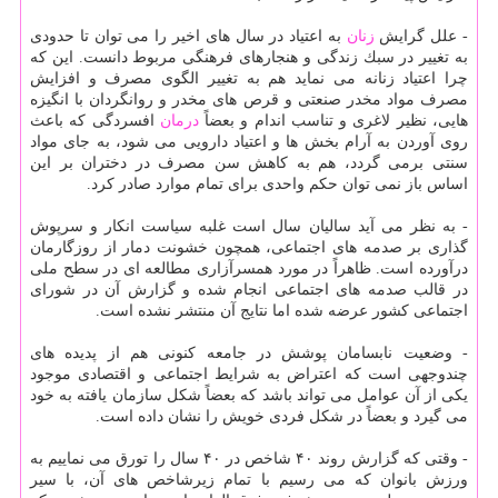
- علل گرایش
زنان
به اعتیاد در سال های اخیر را می توان تا حدودی
به تغییر در سبك زندگی و هنجارهای فرهنگی مربوط دانست. این كه
چرا اعتیاد زنانه می نماید هم به تغییر الگوی مصرف و افزایش
مصرف مواد مخدر صنعتی و قرص های مخدر و روانگردان با انگیزه
هایی، نظیر لاغری و تناسب اندام و بعضاً
درمان
افسردگی كه باعث
روی آوردن به آرام بخش ها و اعتیاد دارویی می شود، به جای مواد
سنتی برمی گردد، هم به كاهش سن مصرف در دختران بر این
اساس باز نمی توان حكم واحدی برای تمام موارد صادر كرد.
- به نظر می آید سالیان سال است غلبه سیاست انكار و سرپوش
گذاری بر صدمه های اجتماعی، همچون خشونت دمار از روزگارمان
درآورده است. ظاهراً در مورد همسرآزاری مطالعه ای در سطح ملی
در قالب صدمه های اجتماعی انجام شده و گزارش آن در شورای
اجتماعی كشور عرضه شده اما نتایج آن منتشر نشده است.
- وضعیت نابسامان پوشش در جامعه كنونی هم از پدیده های
چندوجهی است كه اعتراض به شرایط اجتماعی و اقتصادی موجود
یكی از آن عوامل می تواند باشد كه بعضاً شكل سازمان یافته به خود
می گیرد و بعضاً در شكل فردی خویش را نشان داده است.
- وقتی كه گزارش روند ۴۰ شاخص در ۴۰ سال را تورق می نماییم به
ورزش بانوان كه می رسیم با تمام زیرشاخص های آن، با سیر