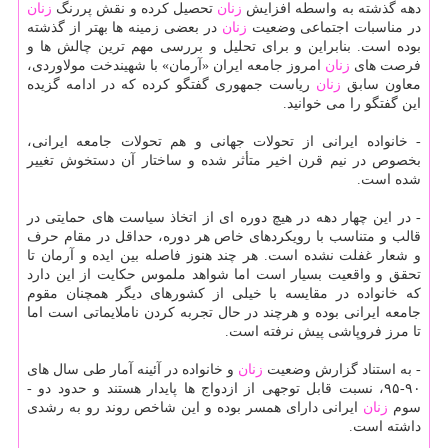
دهه گذشته به واسطه افزایش
زنان
تحصیل كرده و نقش پررنگ
زنان
در مناسبات اجتماعی وضعیت
زنان
در بعضی زمینه ها بهتر از گذشته
بوده است. بنابراین و برای تحلیل و بررسی مهم ترین چالش ها و
فرصت های
زنان
امروز جامعه ایران «آرمان» با شهیندخت مولاوردی،
معاون سابق
زنان
ریاست جمهوری گفتگو كرده كه در ادامه گزیده
این گفتگو را می خوانید.
- خانواده ایرانی از تحولات جهانی و هم تحولات جامعه ایرانی،
بخصوص در نیم قرن اخیر متأثر شده و ساختار آن دستخوش تغییر
شده است.
- در این چهار دهه در هیچ دوره ای از اتخاذ سیاست های حمایتی در
قالب و متناسب با رویكردهای خاص هر دوره، حداقل در مقام حرف
و شعار غفلت نشده است. هر چند هنوز فاصله بین ایده و آرمان تا
تحقق و واقعیت بسیار است اما شواهد ملموس حكایت از این دارد
كه خانواده در مقایسه با خیلی از كشورهای دیگر همچنان مقوم
جامعه ایرانی بوده و هرچند در حال تجربه كردن ناملایماتی است اما
تا مرز فروپاشی پیش نرفته است.
- به استناد گزارش وضعیت
زنان
و خانواده در آئینه آمار طی سال های
۹۰-۹۵، نسبت قابل توجهی از ازدواج ها پایدار هستند و حدود دو -
سوم
زنان
ایرانی دارای همسر بوده و این شاخص روند رو به رشدی
داشته است.