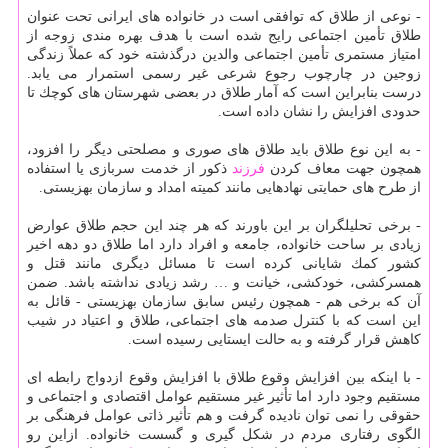
- نوعی از طلاق كه توافقی است در خانواده های ایرانی تحت عنوان
طلاق تأمین اجتماعی رایج شده است با هدف بهره مندی زوجه از
امتیاز مستمری تأمین اجتماعی والدین درگذشته خود كه عملاً زندگی
زوجین در چارچوب رجوع شرعی غیر رسمی استمرار می یابد.
درست بنابراین است كه آمار طلاق در بعضی شهرستان های كوچك تا
حدودی افزایش را نشان داده است.
- به این نوع طلاق باید طلاق های صوری و مصلحتی دیگر را افزود،
همچون جهت معاف كردن
فرزند
ذكور از خدمت سربازی یا استفاده
از طرح های حمایتی نهادهایی مانند كمیته امداد و سازمان بهزیستی.
- برخی تحلیلگران بر این باورند كه هر چند این حجم طلاق عوارض
زیادی بر ساحت خانواده، جامعه و افراد دارد اما طلاق دو دهه اخیر
كشور كمك شایانی كرده است تا مسائل دیگری مانند قتل و
همسركشی، خودكشی، خیانت و … رشد زیادی نداشته باشد. ضمن
آن كه برخی هم - همچون رئیس سابق سازمان بهزیستی - قائل به
این است كه با كنترل صدمه های اجتماعی، طلاق و اعتیاد در شیب
كاهش قرار گرفته و به حالت ایستایی رسیده است.
- با اینكه بین افزایش وقوع طلاق با افزایش وقوع ازدواج رابطه ای
مستقیم وجود دارد اما تأثیر غیر مستقیم عوامل اقتصادی و اجتماعی و
حقوقی را نمی توان نادیده گرفت و هم تأثیر ذاتی عوامل فرهنگی بر
الگوی رفتاری مردم در شكل گیری و گسست خانواده. ازاین رو