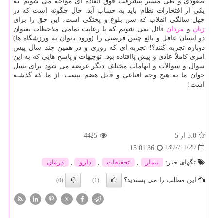
صعودی و طی مسیر پیشرفت فوق العاده ای مواجه می شویم كه
یكی از افتخارات نظام باید به حساب آید. حال چگونه است كه در
چهل سالگی انقلاب كه سن بلوغ و پختگی است، این حق را برای
زنان
و
مردان
قائل نمی شویم كه با رعایت تمامی ملاحظات بعنوان
دو انسان عاقل و بالغ چنین فرصتی را (ورود بانوان به ورزشگاه ها)
دوباره تجربه كنند؟! تجربه ای كه روزی و در همین چند سال پیش
امری كاملاً عادی و پیش پاافتاده بود. توجیهات و پاسخ هایی كه به این
سوال و سوالات و ابهامات مختلف دیگر عرضه می شود برای نسل
جوان ما به هیچ وجه اقناعی و قابل هضم نیست. از ما كه گذشته
است!
5.0
از 5
4425
1397/11/29
15:01:36
تگهای خبر:
بیمار
,
تحقیقات
,
دارو
,
درمان
این مطلب را می پسندید؟
(0)
(1)
X