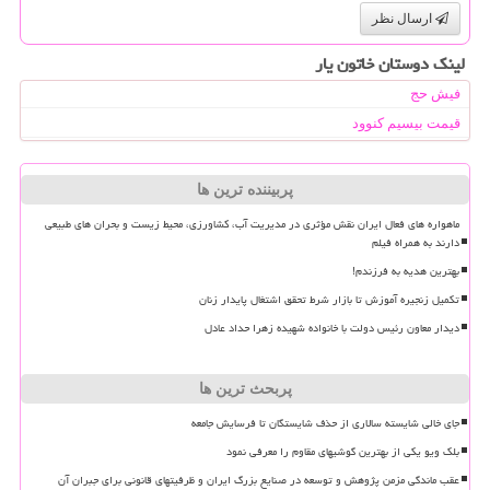
ارسال نظر
لینک دوستان خاتون یار
فیش حج
قیمت بیسیم کنوود
پربیننده ترین ها
ماهواره های فعال ایران نقش مؤثری در مدیریت آب، کشاورزی، محیط زیست و بحران های طبیعی
دارند به همراه فیلم
بهترین هدیه به فرزندم!
تکمیل زنجیره آموزش تا بازار شرط تحقق اشتغال پایدار زنان
دیدار معاون رئیس دولت با خانواده شهیده زهرا حداد عادل
پربحث ترین ها
جای خالی شایسته سالاری از حذف شایستگان تا فرسایش جامعه
بلک ویو یکی از بهترین گوشیهای مقاوم را معرفی نمود
عقب ماندگی مزمن پژوهش و توسعه در صنایع بزرگ ایران و ظرفیتهای قانونی برای جبران آن