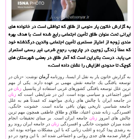
به گزارش خاتون یار «نوعی از طلاق كه توافقی است در خانواده های
ایرانی تحت عنوان طلاق تأمین اجتماعی رایج شده است با هدف بهره
مندی زوجه از امتیاز مستمری تأمین اجتماعی والدین درگذشته خود
كه عملاً زندگی زوجین در چارچوب رجوع شرعی غیر رسمی استمرار
می یابد. درست بنابراین است كه آمار طلاق در بعضی شهرستان های
كوچك تا حدودی افزایش را نشان داده است.»
به گزارش خاتون یار به نقل از ایسنا، روزنامه
آرمان
نوشت: «زنان در
توسعه یافتگی یك جامعه نقش مهمی بر عهده دارند. یكی از مهم
ترین علل توسعه یافتگی كشورهای غربی استفاده از پتانسیل
زنان
در
امور اجتماعی و سیاسی بوده است. این در شرایطی است كه
زنان
در جامعه ایران با چالش های زیادی مواجهند كه عمدتاً هم به علل
جامعه شناسی تاریخی پنهان باقی مانده است. خشونت خانگی،
افسردگی، زنانه شدن اعتیاد، طلاق و طلاق عاطفی همچون مهم ترین
چالش های امروز
زنان
جامعه ایران است. بر مبنای تحقیقات انجام
شده میزان خشونت خانگی و افسردگی
زنان
در جامعه ایران روند رو
به رشدی پیدا كرده و اغلب زنانی كه با این مشكلات مواجه بوده اند،
گرفتار صدمه های جدی روانی و اجتماعی شده اند. با این وجود در دو