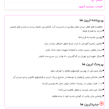
قیمت بیسیم کنوود
پربیننده ترین ها
ماهواره های فعال ایران نقش مؤثری در مدیریت آب، کشاورزی، محیط زیست و بحران های طبیعی
دارند به همراه فیلم
بهترین هدیه به فرزندم!
تکمیل زنجیره آموزش تا بازار شرط تحقق اشتغال پایدار زنان
دیدار معاون رئیس دولت با خانواده شهیده زهرا حداد عادل
تمرکز شهرداری تهران بر کارآفرینی ۴۰ هزار زن سرپرست خانوار
پربحث ترین ها
بلک ویو یکی از بهترین گوشیهای مقاوم را معرفی نمود
عقب ماندگی مزمن پژوهش و توسعه در صنایع بزرگ ایران و ظرفیتهای قانونی برای جبران آن
۱۱۰ هزار جوان در رویداد انتخاب جوان سال نام نویسی کردند
بانک شیر مادر چیست و چطور فعالیت می کند؟
رونمایی وان پلاس از گوشی جدید خود با بدنه مقاوم
جدیدترین ها