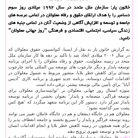
خاتون یار: سازمان ملل متحد در سال ۱۹۹۲ میلادی روز سوم
دسامبر را با هدف ارتقای حقوق و رفاه معلولان در تمامی عرصه های
جامعه و توسعه و افزایش آگاهی از وضعیت آنان در تمامی جنبه های
زندگی سیاسی، اجتماعی، اقتصادی و فرهنگی ˮروز جهانی معلولانˮ
نامید.
به گزارش خاتون یار به نقل از ایسنا، كنوانسیون حقوق معلولان كه
در سال ۲۰۰۶ میلادی اتخاذ شد با تاكید بر دهه ها كار سازمان ملل
متحد در زمینه معلولیت، حقوق و رفاه معلولان را با اجرای برنامه
توسعه پایدار و دیگر چارچوب های توسعه بین المللی مانند چارچوب
سندای برای كاهش خطر بلایا، منشور مربوط به شمول معلولان در
اقدامات انسان دوستانه، برنامه جدید شهری و برنامه كاری "آدیس
آبابا" برای تأمین مالی توسعه بیشتر، ترقی داده است.
سوژه امسال روز جهانی معلولان بر "توانمندسازی معلولان برای
توسعه فراگیر، منصفانه و پایدار" بعنوان بخشی از برنامه توسعه
پایدار تمركز دارد. دستور كار این برنامه متعهد میگردد كه "هیچ كس
پشت سر گذاشته نشود".
معلولان هم در جایگاه ذینفعان و هم در جایگاه عاملانِ تغییر می توانند
روند توسعه فراگیر و پایدار را تسریع بخشند و جامعه انعطاف پذیر را
برای همه همچون در زمینه كاهش خطر بلایا و انجام اقدامات انسان
دوستانه و توسعه شهری ترویج دهند.
دولت
ها، معلولان و سازمان های نماینده آنها، موسسات آكادمیك و