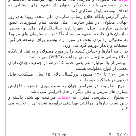
بخش خصوصی باید با یكدیگر بعنوان یك «تیم» برای دستیابی به
اهداف توسعه پایدار همكاری كنند.
بنابر گزارش پایگاه اطلاع رسانی سازمان ملل متحد، رویدادهای روز
جهانی معلولان در مقر سازمان ملل متحد، تمام كشورهای عضو،
نهادهای سازمان ملل، شهرداران، سیاستگذاران ملی و محلی،
سازمان های جامعه مدنی، موسسات آكادمیك و سازمان های مربوط
به معلولان را برای بحث در مورد راه پیشرو برای توسعه فراگیر،
منصفانه و پایدار دورهم گرد می آورد.
در ادامه آمارها و حقایق كلیدی را در مورد معلولان و به نقل از پایگاه
اطلاع رسانی سازمان جهانی بهداشت (WHO) می خوانید:
- بیشتر از یك میلیارد نفر یعنی حدود ۱۵ درصد از جمعیت جهان دارای
بعضی از انواع معلولیت هستند.
- بین ۱۱۰ تا ۱۹۰ میلیون بزرگسال بالای ۱۵ سال مشكلات قابل
توجهی در عملكرد خود دارند.
- نرخ معلولیت در سراسر جهان به سبب پیری جمعیت، افزایش
بیماری های مزمن و علل دیگر در حال افزایش می باشد.
- معلولان دسترسی كمتری به
خدمات
مراقبت بهداشتی داشته و
بدین سبب نیازهای مراقبتی بهداشتی برآورده نشده ای را تجربه می
كنند.
5.0
از 5
5191