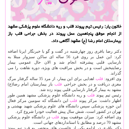
خاتون یار: رئیس تیم پیوند قلب و ریه دانشگاه علوم پزشكی مشهد
از انجام موفق پنجاهمین عمل پیوند در بخش جراحی قلب باز
بیمارستان امام رضا (ع) مشهد آگاهی داد.
دكتر رضا باقری روز چهارشنبه در گفت و گو با خبرنگار ایرنا اضافه
كرد: این عمل بر روی فرد 56 ساله ای ساكن سبزوار مبتلا به
نارسایی قلبی پیشرفته انجام شد و الان حال عمومی بیمار
رضایتبخش است و در بخش مراقبت های ویژه، دوره نقاهت را می
گذراند.
وی افزود:
قلب
اهدایی برای این بیمار، از مرد 35 ساله گرفتار مرگ
مغزی دریافت و در بخش جراحی
قلب
باز بیمارستان امام رضا(ع)
مشهد به بیمار گرفتار نارسایی قلبی پیوند زده شد.
رئیس تیم پیوند
قلب
و ریه دانشگاه علوم پزشكی مشهد همین طور
اظهار داشت: مركز پیوند
قلب
این دانشگاه كه سومین مركز فعال
این حوزه پزشكی سپس دانشگاه های علوم پزشكی شهید بهشتی و
تهران در كشور است، شش سال پیش فعالیت خودرا شروع كرد.
وی اضافه كرد: میزان موفقیت پیوند
قلب
در دانشگاه علوم پزشكی
مشهد 70 درصد و مطابق با استانداردهای جهانی است.
دكتر باقری در ادامه یكی از خاصیت های منحصر به فرد تیم پیوند