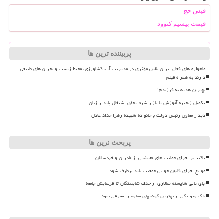
فیش حج
قیمت بیسیم کنوود
پربیننده ترین ها
ماهواره های فعال ایران نقش مؤثری در مدیریت آب، کشاورزی، محیط زیست و بحران های طبیعی
دارند به همراه فیلم
بهترین هدیه به فرزندم!
تکمیل زنجیره آموزش تا بازار شرط تحقق اشتغال پایدار زنان
دیدار معاون رئیس دولت با خانواده شهیده زهرا حداد عادل
پربحث ترین ها
تاکید بر اجرای حمایت های معیشتی از مادران و خردسالان
موانع اجرای قانون جوانی جمعیت باید برطرف شود
جای خالی شایسته سالاری از حذف شایستگان تا فرسایش جامعه
بلک ویو یکی از بهترین گوشیهای مقاوم را معرفی نمود