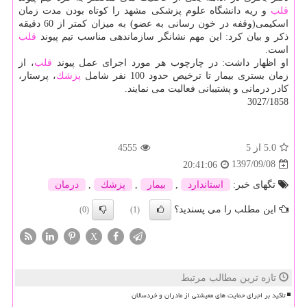
قلب
و ریه دانشگاه علوم پزشكی مشهد را كوتاه بودن مدت زمان
اسكیمی(وقفه در خون رسانی به عضو) به میزان كمتر از 60 دقیقه
ذكر و بیان كرد: این مهم نشانگر سازماندهی مناسب تیم پیوند
قلب
است.
او اظهار داشت: در چارچوب هر مورد اجرای عمل پیوند
قلب
، از
زمان بستری بیمار تا ترخیص حدود 100 نفر شامل
پزشك
، پرستار،
كادر درمانی و پشتیبانی فعالیت می نمایند.
3027/1858
5.0
از 5
4555
1397/09/08
20:41:06
تگهای خبر:
استاندارد
,
بیمار
,
پزشك
,
درمان
این مطلب را می پسندید؟
(0)
(1)
X
تازه ترین مطالب مرتبط
تاکید بر اجرای حمایت های معیشتی از مادران و خردسالان