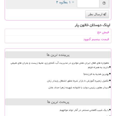
= ۱ بعلاوه ۴
ارسال نظر
لینک دوستان خاتون یار
فیش حج
قیمت بیسیم کنوود
پربیننده ترین ها
ماهواره های فعال ایران نقش مؤثری در مدیریت آب، کشاورزی، محیط زیست و بحران های طبیعی
دارند به همراه فیلم
بهترین هدیه به فرزندم!
تکمیل زنجیره آموزش تا بازار شرط تحقق اشتغال پایدار زنان
دیدار معاون رئیس دولت با خانواده شهیده زهرا حداد عادل
پربحث ترین ها
با یک شیب کاهشی مستمر در آمار تولد مواجهیم