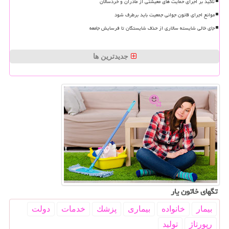
تاکید بر اجرای حمایت های معیشتی از مادران و خردسالان
موانع اجرای قانون جوانی جمعیت باید برطرف شود
جای خالی شایسته سالاری از حذف شایستگان تا فرسایش جامعه
جدیدترین ها
تگهای خاتون یار
بیمار
خانواده
بیماری
پزشك
خدمات
دولت
رپورتاژ
تولید