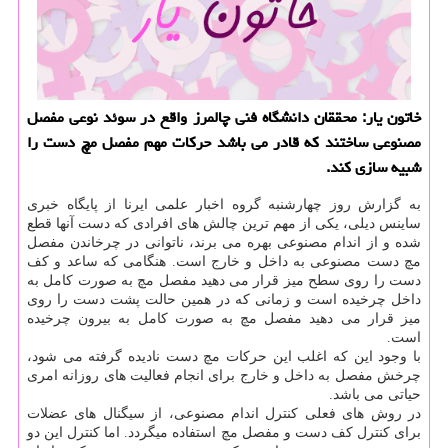
خاتون یار: محققان دانشگاه فنی چالمرز واقع در سوئد نوعی مفصل
مصنوعی ساختند كه قادر می باشد حركات مهم مفصل مچ دست را
شبیه سازی كند.
به گزارش روز چهارشنبه گروه اخبار علمی ایرنا از پایگاه خبری
ساینس دیلی، یكی از مهم ترین چالش های افرادی كه دست آنها قطع
شده و از اندام مصنوعی بهره می برند، ناتوانی در چرخاندن مفصل
مچ دست مصنوعی به داخل و خارج است. هنگامی كه ساعد و كف
دست را روی سطح میز قرار می دهید مفصل مچ به صورت كامل به
داخل چرخیده است و زمانی كه در همین حالت پشت دست را روی
میز قرار می دهید مفصل مچ به صورت كامل به بیرون چرخیده
است.
با وجود این كه اغلب این حركات مچ دست نادیده گرفته می شود،
چرخش مفصل به داخل و خارج برای انجام فعالیت های روزانه امری
حیاتی می باشد.
در روش های فعلی كنترل اندام مصنوعی، از سیگنال های عضلات
برای كنترل كف دست و مفصل مچ استفاده میگردد. اما كنترل این دو