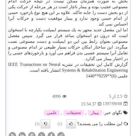
بخش به صورت همزمان ممكن نیست. در نتیجه حركت اندام
مصنوعی عجیب بوده و بیمار ناچار است در هر مرحله از حركت یكی
از دو بخش دست را جابه جاكند. علاوه بر این هیچ نوع بازخورد حسی
از اندام حسی وجود ندارد و بیمار موقعیت دست و حركات آنرا
احساس نمی كند.
اما این مفصل جدید مجهز به یك سیستم ایمپلنت یكپارچه با استخوان
است كه درون دو استخوان ساعد قرار می گیرد. سپس مفصل
مصنوعی بعنوان رابط بین این دو ایمپلنت و دست مصنوعی نصب
میگردد. این ساختار امكان حركات بسیار طبیعی تر اندام مصنوعی و
تعامل آنرا سیستم عصبی بدن فراهم می آورد و بازخوردهای حسی را
در اختیار بیمار می گذارد.
گزارش كامل این تحقیقات در نشریه IEEE Transactions on Neural
Systems & Rehabilitation Engineering انتشار یافته است.
علمی (6)**9259**1440
2.5
از 5
4996
1397/09/08
15:54:37
تگهای خبر:
بیمار
,
تحقیقات
,
علمی
این مطلب را می پسندید؟
(1)
(1)
X