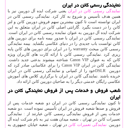
نمایندگی رسمی کانن در ایران
نمایندگی رسمی کانن در ایران
یعنی شرکت ایده آل دوربین نیز با
همین هدف تأسیس و شروع به کار کرد. نمایندگی رسمی کانن در
ایران توانسته است تا کنون بیشترین سهم فروش دوربین کانن و لنز
کانن را در دست بگیرد
.
گارانتی اصلی کانن در ایران متعلق به این
شرکت ایده آل دوربین به عنوان نماینده رسمی کانن در ایران است.
نمایندگی رسمی کانن در ایران با صدور بیمه نامه برای دوربین های
کانن توانست باب جدیدی را در دنیای عکاسی بگشاید. بیمه نمایندگی
رسمی کانن مبحث
warranty
را در ایران برای دوربین های کانن پایه
ریزی کرد
.
نمایندگی رسمی کانن با ارائه کارت های کاربران ویژه
کانن که به عنوان
Canon VIP
شناخته میشوند بدعتی جدید داشت
.
نمایندگی کانن در ایران
Canon VIP
را برای عکاسانی صادر کرد که
دوربین
DSLR
خود را از کمپانی و نمایندگی رسمی کانن در ایران
خریده باشند
.
نمایندگی کانن در ایران با برگزاری کلاس‌ های آموزش
عکاسی رایگان خدمتی دیگر را به صاحبان دوربین کانن ارائه داد.
شعب فروش و خدمات پس از فروش نمایندگی کانن در
ایران
تا کنون نمایندگی رسمی کانن در ایران دو شعبه خدمات پس از
فروش و صدها شعبه فروش در ایران تأسیس نموده است
.
دو شعبه
خدمات پس از فروش نمایندگی رسمی کانن عبارتند از : نمایندگی
تعمیرات کانن در تهران ، شعبه میدان هفت تیر به نام شرکت ایده آل
دوربین.
نمایندگی تعمیرات کانن
در تهران ، شعبه خیابان جمهوری به