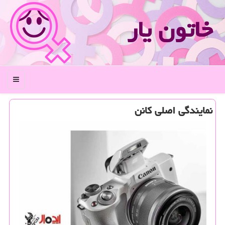
خاتون یار
منو
نمایندگی اصلی كانن