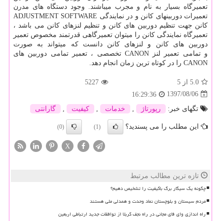
تعمیرگاه بسیار به نام و مجرب میباشند
.
وجود دستگاه های مدرن
تعمیرات دوربینهای کانن و
ADJUSTMENT SOFTWARE
در نمایندگی
کانن جهت تنظیم دوربین های کانن و تنظیم لنزهای کانن می باشد ،
تعمیرگاه نمایندگی کانن را میتوان تعمیرگاهی قدرتمند مخصوص تعمیر
دوربین های کانن و لنزهای کانن دانست که میتواند به صورت
و تمامی تعمیر لنز
CANON
تخصصی ، تعمیر تمامی دوربین های
CANON
را در کوتاه ترین زمان انجام دهد
.
5.0
از 5
5227
1397/08/06
16:29:36
تگهای خبر:
رپورتاژ
,
خدمات
,
كیفیت
,
گارانتی
این مطلب را می پسندید؟
(0)
(1)
X
تازه ترین مطالب مرتبط
چگونه یک سیگار برگ باکیفیت را تشخیص دهیم؟
مردم سیستان و بلوچستان نماد وحدت و همدلی ملی هستند
راه اندازی وای فای مجانی در راه نجف کربلا از توافقات جدید ارتباطی اربعین