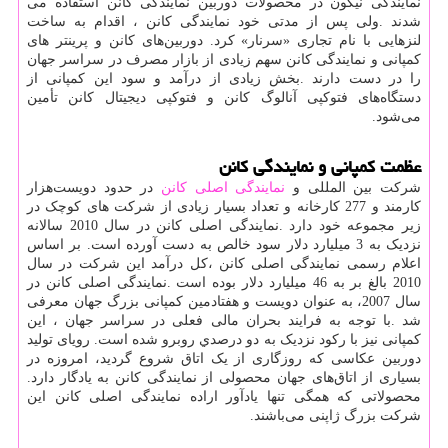
نمایندگی نیکون در محصولات دوربین نمایندگی کانن استفاده می
شدند
.
ولی پس از مدتی خود نمایندگی کانن ، اقدام به ساخت
لنزهایی با نام تجاری «سرنار» کرد. دوربین‌های کانن و پرینتر های
کمپانی و نمایندگی کانن سهم زیادی از بازار مصرف در سراسر جهان
را در دست دارند
.
بخش زیادی از درآمد و سود این کمپانی از
دستگاه‌های فتوکپی آنالوگ کانن و فتوکپی دیجیتال کانن تأمین
می‌شود
.
عظمت کمپانی و نمایندگی کانن
شرکت بین المللی و
نمایندگی اصلی کانن
در حدود دویست‌هزار
کارمند و 277 کارخانه و تعداد بسیار زیادی از شرکت های کوچک در
زیر مجموعه خود دارد
.
نمایندگی اصلی کانن در سال 2010 سالانه
نزدیک به 3 ميليارد دلار سود خالص به دست آورده است. بر اساس
اعلام رسمی نمایندگی اصلی کانن ،کل درآمد این شرکت در سال
2010 بالغ بر به 46 ميليارد دلار بوده است
.
نمایندگی اصلی کانن در
سال
2007
، به عنوان دویست و هفتادمین کمپانی بزرگ جهان معرفی
شد
.
با توجه به فرایند بحران مالی فعلی در سراسر جهان ، این
کمپانی نیز با رکود نزدیک به دو درصدي روبرو شده است. رویای تولید
دوربین عکاسی که روزگاری از یک اتاق شروع گردید، امروزه در
بسیاری از اتاق‌های جهان محصولی از نمایندگی کانن به یادگار دارد.
محصولاتی که همگی تنها یادآور اراده نمایندگی اصلی کانن این
شرکت بزرگ ژاپنی می‌باشند.