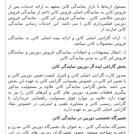
مسئول ارتباط با بازار نمایندگی کانن متعهد به ارائه خدمات پس از
فروش کانن به نمایندگان اصلی فروش کانن (اعم از نمایندگی فروش
دوربین عکاسی کانن ، نمایندگی فروش لنز کانن ، نمایندگی فروش
دوربین فیلمبرداری کانن ) می باشد
.
این خدمات رسانی نمایندگی
کانن عبارتند از:
1- ارائه گارانتی اصلی کانن و ارائه بیمه اصلی کانن به نمایندگان
فروش محصولات کانن میباشد.
2- انتقال پیشنهادات و انتقادات نمایندگان فروش دوربین و نمایندگان
فروش لنز کانن به مدیر نمایندگی کانن.
بخش گارانتی ایده آل دوربین نمایندگی کانن
صدور کارت گارانتی اصلی کانن و کنترل کیفیت تعمیر دوربین کانن و
یا تعمیر لنز کانن در خصوص پشتیبانی گارانتی کانن به عهده این بخش
می باشد
.
بخش گارانتی نمایندگی کانن علاوه بر مسئولیت مذکور
پیگیری قطعات تعمیری دوربین های کانن و لنزهای کانن را نیز به
عهده دارد علاوه بر موارد فوق مسئولیت راهنمایی خریداران با
گارانتی رسمی کانن و مشاوره تلفنی و اینترنتی در خصوص مفاد
گارانتی اصلی کانن نیز به عهده دارند.
تعمیرگاه تخصصی دوربین در نمایندگی کانن
تعمیرگاه نمایندگی کانن ، به عنوان یک تعمیرگاه دوربین کانن مدرن و
باتجربه شناخته میشود. حضور تعمیرکاران دوربین های کانن در این