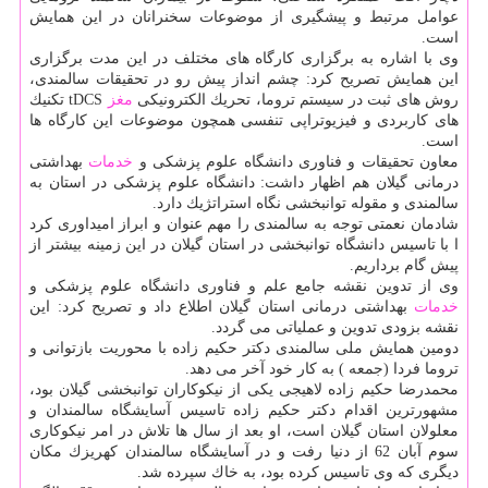
عوامل مرتبط و پیشگیری از موضوعات سخنرانان در این همایش
است.
وی با اشاره به برگزاری كارگاه های مختلف در این مدت برگزاری
این همایش تصریح كرد: چشم انداز پیش رو در تحقیقات سالمندی،
روش های ثبت در سیستم تروما، تحریك الكترونیكی
مغز
tDCS تكنیك
های كاربردی و فیزیوتراپی تنفسی همچون موضوعات این كارگاه ها
است.
معاون تحقیقات و فناوری دانشگاه علوم پزشكی و
خدمات
بهداشتی
درمانی گیلان هم اظهار داشت: دانشگاه علوم پزشكی در استان به
سالمندی و مقوله توانبخشی نگاه استراتژیك دارد.
شادمان نعمتی توجه به سالمندی را مهم عنوان و ابراز امیداوری كرد
ا با تاسیس دانشگاه توانبخشی در استان گیلان در این زمینه بیشتر از
پیش گام برداریم.
وی از تدوین نقشه جامع علم و فناوری دانشگاه علوم پزشكی و
خدمات
بهداشتی درمانی استان گیلان اطلاع داد و تصریح كرد: این
نقشه بزودی تدوین و عملیاتی می گردد.
دومین همایش ملی سالمندی دكتر حكیم زاده با محوریت بازتوانی و
تروما فردا (جمعه ) به كار خود آخر می دهد.
محمدرضا حكیم زاده لاهیجی یكی از نیكوكاران توانبخشی گیلان بود،
مشهورترین اقدام دكتر حكیم زاده تاسیس آسایشگاه سالمندان و
معلولان استان گیلان است، او بعد از سال ها تلاش در امر نیكوكاری
سوم آبان 62 از دنیا رفت و در آسایشگاه سالمندان كهریزك مكان
دیگری كه وی تاسیس كرده بود، به خاك سپرده شد.