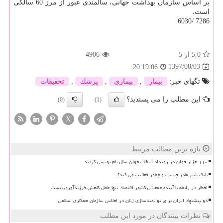
بر اساس سازمان بهداشت جهانی، سالمندی عبور از مرز 60 سالگی
است.
7286 /6030
5.0
از 5
4906
1397/08/03
20:19:06
تگهای خبر:
بیمار
,
بیماری
,
پزشك
,
تحقیقات
این مطلب را می پسندید؟
(0)
(1)
X
تازه ترین مطالب مرتبط
۱۱۰ هزار جوان در رویداد انتخاب جوان سال نام نویسی کردند
بانک شیر مادر چیست و چطور فعالیت می کند؟
اخطار در رابطه با آینده جمعیتی کشور اقتصاد تنها عامل کاهش فرزندآوری نیست
دو پیشنهاد ایران برای توانمندسازی زنان در اجلاس سازمان همکاری اسلامی
نظرات بینندگان در مورد این مطلب