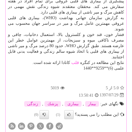
پیشگیری از بیماری های قلبی عروقی برای تمام افراد در هفته
سفارش می كند. محققان معتقدند شیوه زندگی نقش مهمی در
كاهش مرگ و میر ناشی از بیماری های قلبی دارد.
به گزارش سازمان جهانی بهداشت (WHO)، بیماری های قلبی
عروقی مهمترین عامل مرگ و میر در سراسر جهان محسوب می
شوند.
فشار خون، قند خون و كلسترول بالا، استعمال دخانیات، چاقی و
مصرف ناكافی میوه و سبزیجات، از مهمترین عوامل خطر این
عارضه هستند. طبق گزارش WHO، حدود 80 درصد مرگ و میر ناشی
از بیماری های قلبی با اتخاذ شیوه سالم زندگی و فعالیت بدنی قابل
اجتنابند.
نتایج این مطالعه در كنگره
قلب
كانادا ارائه شده است.
علمی (6)**9259**1440
5.0
از 5
5019
1397/07/29
13:50:41
تگهای خبر:
بیمار
,
بیماری
,
پزشك
,
زندگی
این مطلب را می پسندید؟
(0)
(1)
X