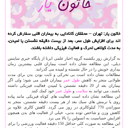
خاتون یار: تهران – محققان كانادایی به بیماران قلبی سفارش كرده
اند برای افزایش طول عمر، بعد از بیست دقیقه نشستن یا لمیدن،
به مدت كوتاهی تحرك و فعالیت فیزیكی داشته باشند.
به گزارش روز یكشنبه گروه اخبار علمی ایرنا از پایگاه خبری ساینس
دیلی، این مطالعه نشان داده است بیماران قلبی بیشترین زمان
بیداری خویش را در حال نشسته و لمیده می گذرانند.
مطالعات نشان داده است بی تحركی و ثابت بودن بدن برای مدت
طولانی منجر به كاهش
طول عمر
بیماران قلبی می شود؛ ولی اگر
بیماران بعد از 20 دقیقه نشستن یا لمیدن فعالیت فیزیكی داشته
باشند، می توانند به
سلامت
و
طول عمر
خود كمك كنند.
این مطالعه نشان داده است فعالیت های كوتاه فیزیكی مانند پیاده
روی یا نرمش های سبك بعد از هر بیست دقیقه نشستن، منجر به
سوزاندن 770 كیلوكالری در روز می گردد. كاهش كالری علاوه بر
كاهش وزن و شاخص توده بدنی، خیلی از فعالیت های بدن همچون
افزایش حساسیت به انسولین را بالا می برد.
این مطالعه به صورت كلی حداقل 150 دقیقه فعالیت ورزشی را برای