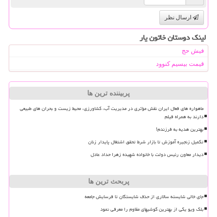
ارسال نظر
لینک دوستان خاتون یار
فیش حج
قیمت بیسیم کنوود
پربیننده ترین ها
ماهواره های فعال ایران نقش مؤثری در مدیریت آب، کشاورزی، محیط زیست و بحران های طبیعی
دارند به همراه فیلم
بهترین هدیه به فرزندم!
تکمیل زنجیره آموزش تا بازار شرط تحقق اشتغال پایدار زنان
دیدار معاون رئیس دولت با خانواده شهیده زهرا حداد عادل
پربحث ترین ها
جای خالی شایسته سالاری از حذف شایستگان تا فرسایش جامعه
بلک ویو یکی از بهترین گوشیهای مقاوم را معرفی نمود