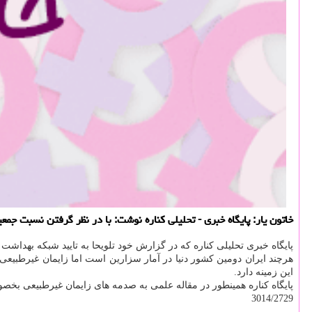
خاتون یار: پایگاه خبری - تحلیلی كناره نوشت: با در نظر گرفتن نسبت ج
پایگاه خبری تحلیلی كناره كه در گزارش خود تلویحا به تایید شبكه بهداش
هرچند ایران دومین كشور دنیا در آمار سزارین است اما زایمان غیرطبیع
این زمینه دارد.
پایگاه كناره همینطور در مقاله علمی به صدمه های زایمان غیرطبیعی بخصو
3014/2729