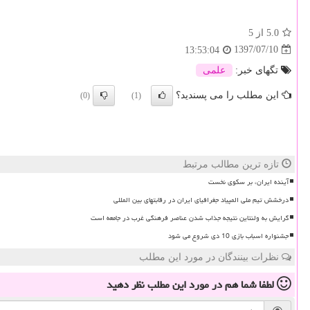
5.0
از 5
1397/07/10
13:53:04
تگهای خبر:
علمی
این مطلب را می پسندید؟
(0)
(1)
تازه ترین مطالب مرتبط
آینده ایران، بر سکوی نخست
درخشش تیم ملی المپیاد جغرافیای ایران در رقابتهای بین المللی
گرایش به ولنتاین نتیجه جذاب شدن عناصر فرهنگی غرب در جامعه است
جشنواره اسباب بازی 10 دی شروع می شود
نظرات بینندگان در مورد این مطلب
لطفا شما هم
در مورد این مطلب
نظر دهید